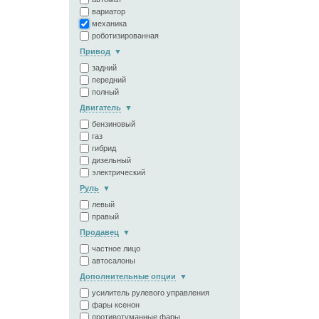
вариатор
механика
роботизированная
Привод
задний
передний
полный
Двигатель
бензиновый
газ
гибрид
дизельный
электрический
Руль
левый
правый
Продавец
частное лицо
автосалоны
Дополнительные опции
усилитель рулевого управления
фары ксенон
противотуманные фары