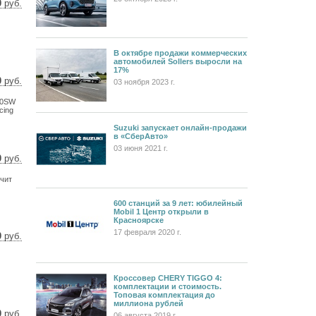
0
руб.
5 $
6 €
В октябре продажи коммерческих
автомобилей Sollers выросли на
17%
0
руб.
03 ноября 2023 г.
7 $
00SW
6 €
cing
Suzuki запускает онлайн-продажи
в «СберАвто»
03 июня 2021 г.
0
руб.
0 $
учит
6 €
600 станций за 9 лет: юбилейный
Mobil 1 Центр открыли в
Красноярске
17 февраля 2020 г.
0
руб.
9 $
1 €
Кроссовер CHERY TIGGO 4:
комплектации и стоимость.
Топовая комплектация до
миллиона рублей
0
руб.
06 августа 2019 г.