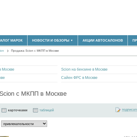
ТАЛОГ МАРОК
НОВОСТИ И ОБЗОРЫ
АКЦИИ АВТОСАЛОНОВ
П
▼
БЛАСТЬ
(14298)
ion
(5619)
Продажа Scion с МКПП в Москве
НОВОСТИ РЫНКА
ОБЗОРЫ НОВИНОК
)
ЭКСПЕРТНОЕ МНЕНИЕ
в Москве
Scion на бензине в Москве
МАТЕРИАЛЫ ПАРТНЕРОВ
ВЫСТАВКИ И АВТОСАЛОНЫ
кве
Сайен ФРС в Москве
В
Scion с МКПП в Москве
подписат
карточками
таблицей
: