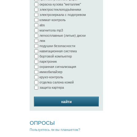
окраска кузова "металлик"
электростеклоподъёмники
электрозеркала с подогревом
климат-контроль
abs
магнитола mp3
легкосплавные (литые) диски
люк
подушки безопасности
навигационная система
бортовой компьютер
парктроник
охранная сигнализация
иммобилайзер
круиз-контроль
отделка салона кожей
защита картера
найти
ОПРОСЫ
Пользуетесь ли вы планшетом?