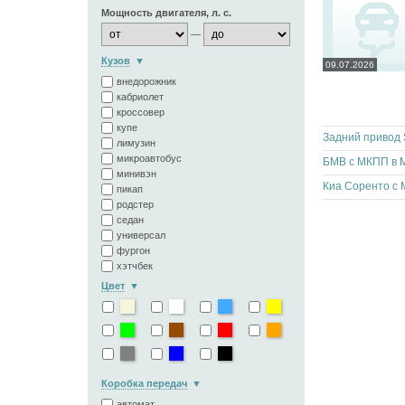
Мощность двигателя, л. с.
—
Кузов
09.07.2026
внедорожник
кабриолет
кроссовер
купе
Задний привод 
лимузин
микроавтобус
БМВ с МКПП в 
минивэн
Киа Соренто с 
пикап
родстер
седан
универсал
фургон
хэтчбек
Цвет
Коробка передач
автомат