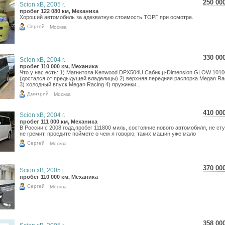
250 00
Scion xB, 2005 г.
4 44
пробег 122 080 км, Механика
Хороший автомобиль за адекватную стоимость.ТОРГ при осмотре.
3 65
Сергей
Москва
330 00
Scion xB, 2004 г.
5 86
пробег 110 000 км, Механика
Что у нас есть: 1) Магнитола Kenwood DPX504U Сабик µ-Dimension GLOW 101
4 82
(достался от предыдущей владелицы) 2) верхняя передняя распорка Megan Ra
3) холодный впуск Megan Racing 4) пружинки...
Дмитрий
Москва
410 00
Scion xB, 2004 г.
7 29
пробег 111 000 км, Механика
В Poccии с 2008 года,пробег 111800 миль, состояние нового автомобиля, не ст
5 99
не гремит, проедите поймете о чем я говорю, таких машин уже мало
Сергей
Москва
370 00
Scion xB, 2005 г.
6 57
пробег 110 000 км, Механика
5 41
Сергей
Москва
358 00