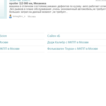
Scion xB, 2005 г.
6 36
пробег 113 000 км, Механика
машина в отличном состоянии,никаких дефектов по кузову. акпп работает отл
5 23
,без рывков.в плане обслуживания ,очень экономичный автомобиль,не требует
больших затрат.на данный момент ,не требует...
ismagilov_s
Москва
Scion
Сайен хБ
Москве
Додж Калибр с МКПП в Москве
МКПП в Москве
Фольксваген Тоуран с МКПП в Москве