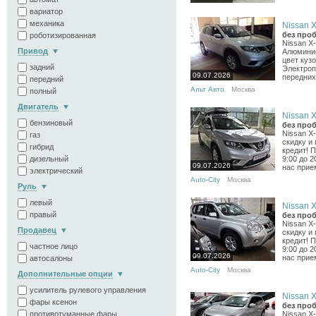
вариатор
механика
Nissan X-
без проб
роботизированная
Nissan X
Привод
Алюминие
цвет куз
задний
Электроп
09.07.2026
передних
передний
Альт Авто
Москва
полный
Двигатель
Nissan X-
бензиновый
без проб
Nissan X
газ
скидку и
гибрид
кредит! 
дизельный
9:00 до 
09.07.2026
нас прие
электрический
Auto-City
Москва
Руль
левый
Nissan X-
правый
без проб
Nissan X
Продавец
скидку и
кредит! 
частное лицо
9:00 до 
09.07.2026
нас прие
автосалоны
Auto-City
Москва
Дополнительные опции
усилитель рулевого управления
Nissan X-
фары ксенон
без проб
Nissan X-
противотуманные фары