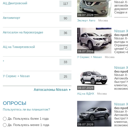
Nissan X
АЦ Дмитровский
117
автомоб
документ
Скидки и
09.07.2026
________
Автоимпорт
90
Эксперт Авто
Москва
Nissan X-
Автосалон на Кировоградке
36
без проб
Nissan X
выгоды н
Ограниче
АЦ на Тимирязевской
33
ценам! С
09.07.2026
Сервис+&
У Сервис + Nissan
Москва
*
33
Nissan X-
без проб
Nissan X
У Сервис + Nissan
25
Автомоби
быстро! 
клиентах
09.07.2026
возможно
Автосалоны Nissan
АЦ на ВДНХ
Москва
ОПРОСЫ
Nissan X-
без проб
Пользуетесь ли вы планшетом?
Nissan X
Автомоби
быстро! 
Да. Пользуюсь более 1 года
клиентах
09.07.2026
Да. Пользуюсь менее 1 года
возможно