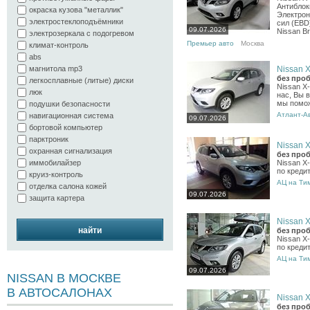
Антиблок
окраска кузова "металлик"
Электрон
электростеклоподъёмники
сил (EBD
09.07.2026
Nissan Br
электрозеркала с подогревом
Премьер авто
Москва
климат-контроль
abs
Nissan X-
магнитола mp3
без проб
легкосплавные (литые) диски
Nissan X
люк
нас, Вы 
мы помож
подушки безопасности
Атлант-А
навигационная система
09.07.2026
бортовой компьютер
парктроник
Nissan X-
охранная сигнализация
без проб
Nissan X
иммобилайзер
по креди
круиз-контроль
АЦ на Ти
отделка салона кожей
09.07.2026
защита картера
Nissan X-
найти
без проб
Nissan X
по креди
АЦ на Ти
09.07.2026
NISSAN В МОСКВЕ
В АВТОСАЛОНАХ
Nissan X-
без проб