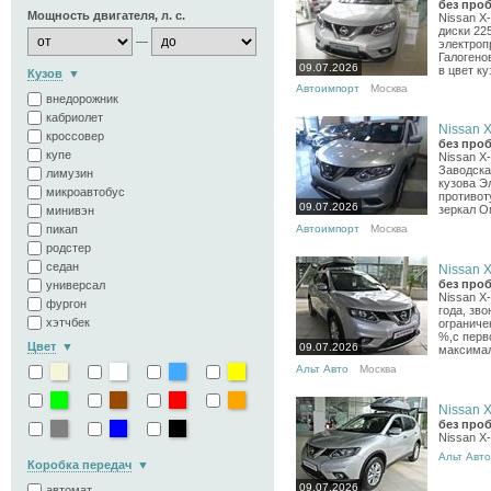
без проб
Мощность двигателя, л. с.
Nissan X
диски 22
—
электроп
Галогено
09.07.2026
в цвет ку
Кузов
Автоимпорт
Москва
внедорожник
кабриолет
Nissan X-
кроссовер
без проб
купе
Nissan X
Заводска
лимузин
кузова Э
микроавтобус
противот
09.07.2026
зеркал О
минивэн
пикап
Автоимпорт
Москва
родстер
седан
Nissan X-
без проб
универсал
Nissan X
фургон
года, зв
хэтчбек
ограниче
%,с перв
Цвет
09.07.2026
максималь
Альт Авто
Москва
Nissan X-
без проб
Nissan X-T
Альт Авто
Коробка передач
09.07.2026
автомат