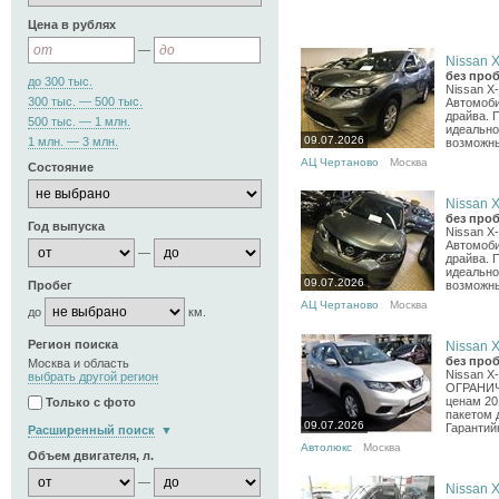
Цена в рублях
—
Nissan X-
без проб
до 300 тыс.
Nissan X
300 тыс. — 500 тыс.
Автомоби
драйва. 
500 тыс. — 1 млн.
идеально
09.07.2026
1 млн. — 3 млн.
возможны
АЦ Чертаново
Москва
Состояние
Nissan X-
без проб
Год выпуска
Nissan X
Автомоби
—
драйва. 
идеально
09.07.2026
возможны
Пробег
АЦ Чертаново
Москва
до
км.
Регион поиска
Nissan X-
без проб
Москва и область
Nissan 
выбрать другой регион
ОГРАНИЧ
ценам 20
Только с фото
пакетом 
09.07.2026
Гарантий
Расширенный поиск
Автолюкс
Москва
Объем двигателя, л.
—
Nissan X-