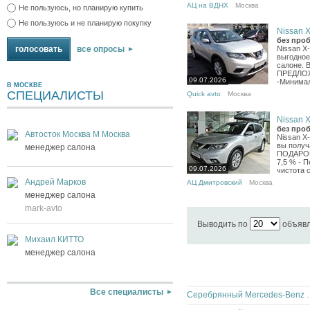
АЦ на ВДНХ
Москва
Не пользуюсь, но планирую купить
Не пользуюсь и не планирую покупку
Nissan X-
без проб
все опросы
Nissan X
выгодное
салоне. 
ПРЕДЛОЖ
09.07.2026
-Минимал
В МОСКВЕ
СПЕЦИАЛИСТЫ
Quick avto
Москва
Nissan X-
без проб
Автосток Москва М Москва
Nissan X-
вы получ
менеджер салона
ПОДАРОК 
7,5 % - 
09.07.2026
чистота с
Андрей Марков
АЦ Дмитровский
Москва
менеджер салона
mark-avto
Выводить по
объяв
Михаил КИТТО
менеджер салона
Все специалисты
Серебрянный Merce