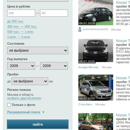
Nissan Ti
Цена в рублях
пробег 8
автомоби
—
участвов
не курил
мы работ
до 300 тыс.
09.07.2026
09:00 до 
300 тыс. — 500 тыс.
antonfedosenko83
Москва
500 тыс. — 1 млн.
1 млн. — 3 млн.
Nissan Ti
Состояние
пробег 3
В идеаль
ПТС! Абс
продажей
автомоби
Год выпуска
09.07.2026
гарантии 
—
Альфа-Моторс
Москва
Пробег
Nissan Ti
до
км.
пробег 7
Nissan T
нашей ко
Регион поиска
качества
Москва и область
- юридич
выбрать другой регион
09.07.2026
обмена н
Сток-Авто
Москва
Только с фото
Расширенный поиск
Nissan Ti
пробег 6
100% Япо
найти
не проку
+ компле