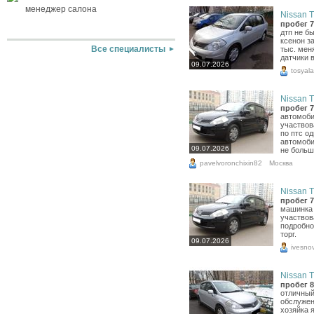
менеджер салона
Nissan Ti
пробег 7
дтп не б
ксенон з
Все специалисты
тыс. мен
датчики 
09.07.2026
tosyal
Nissan Ti
пробег 7
автомоби
участвов
по птс о
автомоби
09.07.2026
не больш
pavelvoronchixin82
Москва
Nissan Ti
пробег 7
машинка 
участвова
подробно
торг.
09.07.2026
ivesno
Nissan Ti
пробег 8
отличный
обслужен
хозяйка я