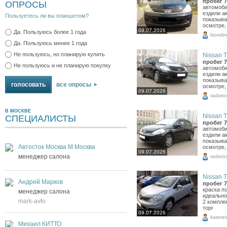
пробег 7
ОПРОСЫ
автомоби
ездили ак
Пользуетесь ли вы планшетом?
показыва
осмотре,
09.07.2026
Да. Пользуюсь более 1 года
lxorobr
Да. Пользуюсь менее 1 года
Не пользуюсь, но планирую купить
Nissan Ti
пробег 7
Не пользуюсь и не планирую покупку
автомоби
ездили ак
показыва
все опросы
осмотре,
09.07.2026
radixin
В МОСКВЕ
Nissan Ti
СПЕЦИАЛИСТЫ
пробег 7
автомоби
ездили ак
показыва
Автосток Москва М Москва
осмотре,
09.07.2026
менеджер салона
radixin
Nissan Ti
Андрей Марков
пробег 7
краска п
менеджер салона
идеально
mark-avto
2 компле
торг
09.07.2026
katerin
Михаил КИТТО