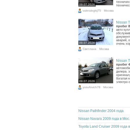
техничес
09.07.2026
техничес
valeralegkij75
Москва
Nissan Ti
пробег 8
авто куп
обслужив
документ
аварий, о
09.07.2026
очень хо
Светлана
Москва
Nissan Ti
пробег 4
автомоби
дилера. 
оригинал
богатая 
09.07.2026
электро 
yusufovich78
Москва
Nissan Pathfinder 2004 года
Nissan N