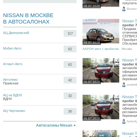
покупате
09.07.2026
Вален
NISSAN В МОСКВЕ
В АВТОСАЛОНАХ
Nissan Ti
пробег 7
Продажа 
отличном 
АЦ Дмитровский
117
СЕРВИСН
Приобрет
09.07.2026
Обслужив
Мобил Авто
ААРОН авто с пробегом
Москва
62
Nissan Ti
Атлант-Авто
пробег 6
62
автомоби
официаль
регламен
бережная
Автолюкс
42
09.07.2026
Пражская
anisiml
АЦ на ВДНХ
32
Nissan Ti
ВДНХ
пробег 6
автомоби
официаль
АЦ Чертаново
30
регламен
бережная
09.07.2026
fedord
Автосалоны Nissan
Nissan Ti