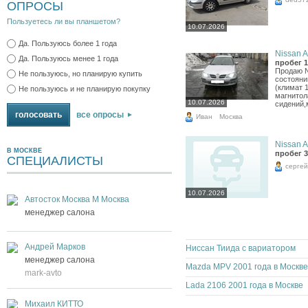
ОПРОСЫ
Пользуетесь ли вы планшетом?
10.07.2026
Да. Пользуюсь более 1 года
Nissan A
Да. Пользуюсь менее 1 года
пробег 1
Продаю Ni
Не пользуюсь, но планирую купить
состояни
(климат 
Не пользуюсь и не планирую покупку
магнитол
10.07.2026
сидений,
все опросы
Иван
Москва
Nissan A
В МОСКВЕ
пробег 3
СПЕЦИАЛИСТЫ
сергей
10.07.2026
Автосток Москва М Москва
менеджер салона
Андрей Марков
Ниссан Тиида с вариатором
менеджер салона
Mazda MPV 2001 года в Москве
mark-avto
Lada 2106 2001 года в Москве
Михаил КИТТО