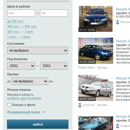
Цена в рублях
Nissan A
—
пробег 1
8-495-55
до 300 тыс.
Васил
300 тыс. — 500 тыс.
10.07.2026
500 тыс. — 1 млн.
1 млн. — 3 млн.
Nissan A
Состояние
пробег 1
Автомоби
вовремя 
безавари
Год выпуска
автомоби
10.07.2026
эксперты
—
Рубин-Авто
Москва
Пробег
Nissan A
до
км.
пробег 2
Автомоби
пригнан 
Регион поиска
Кондицио
Москва и область
регулиро
выбрать другой регион
10.07.2026
регулиров
Только с фото
Алексей
Москва
Расширенный поиск
Nissan A
пробег 2
найти
Андре