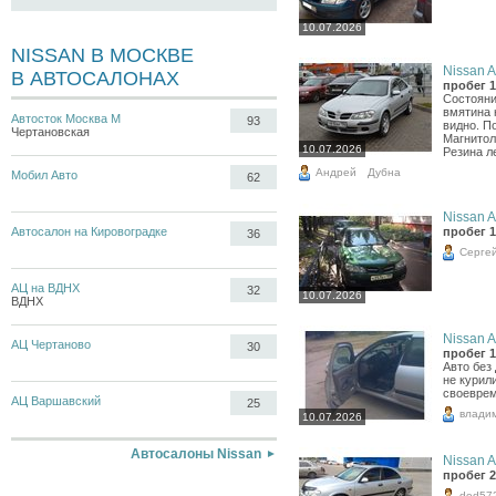
10.07.2026
NISSAN В МОСКВЕ
Nissan A
В АВТОСАЛОНАХ
пробег 1
Состояни
вмятина 
Автосток Москва М
93
видно. П
Чертановская
Магнитол
10.07.2026
Резина ле
Андрей
Дубна
Мобил Авто
62
Nissan A
пробег 1
Автосалон на Кировоградке
36
Серге
АЦ на ВДНХ
32
10.07.2026
ВДНХ
Nissan A
АЦ Чертаново
30
пробег 1
Авто без
не курил
своеврем
АЦ Варшавский
25
влади
10.07.2026
Автосалоны Nissan
Nissan A
пробег 2
ded57