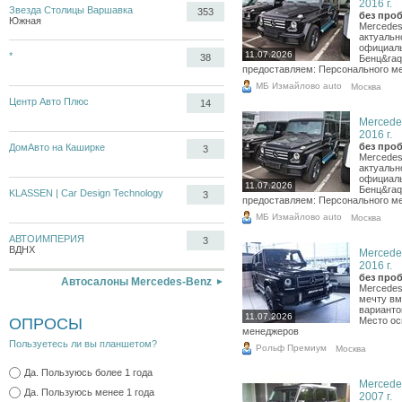
2016 г.
Звезда Столицы Варшавка
353
без проб
Южная
Mercedes
актуальн
официаль
11.07.2026
*
38
Бенц&raq
предоставляем: Персонального ме
МБ Измайлово auto
Москва
Центр Авто Плюс
14
Mercede
2016 г.
без проб
ДомАвто на Каширке
3
Mercedes
актуальн
официаль
11.07.2026
Бенц&raq
KLASSEN | Car Design Technology
3
предоставляем: Персонального ме
МБ Измайлово auto
Москва
АВТОИМПЕРИЯ
3
ВДНХ
Mercede
2016 г.
без проб
Автосалоны Mercedes-Benz
Mercedes
мечту вм
варианто
11.07.2026
ОПРОСЫ
Место ос
менеджеров
Пользуетесь ли вы планшетом?
Рольф Премиум
Москва
Да. Пользуюсь более 1 года
Mercede
Да. Пользуюсь менее 1 года
2007 г.