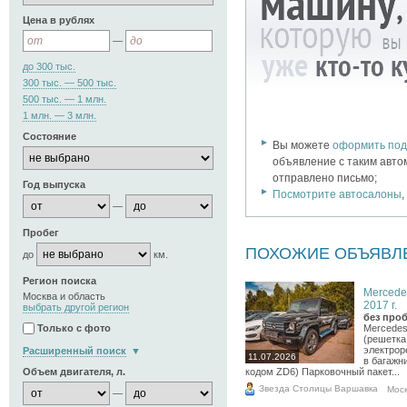
Цена в рублях
—
до 300 тыс.
300 тыс. — 500 тыс.
500 тыс. — 1 млн.
1 млн. — 3 млн.
Состояние
Вы можете
оформить под
объявление с таким авто
отправлено письмо;
Год выпуска
Посмотрите автосалоны
—
Пробег
ПОХОЖИЕ ОБЪЯВЛ
до
км.
Регион поиска
Mercede
Москва и область
2017 г.
выбрать другой регион
без проб
Mercedes
Только с фото
(решетка
электрор
Расширенный поиск
11.07.2026
в багажн
Объем двигателя, л.
кодом ZD6) Парковочный пакет...
Звезда Столицы Варшавка
Мос
—