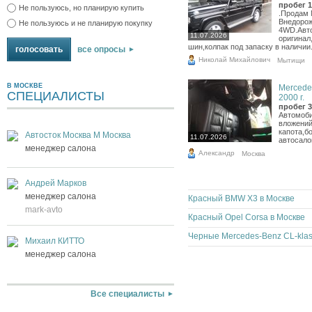
пробег 1
Не пользуюсь, но планирую купить
.Продам 
Внедорожн
Не пользуюсь и не планирую покупку
4WD.Авто
11.07.2026
оригинал
шин,колпак под запаску в наличии.
все опросы
Николай Михайлович
Мытищи
В МОСКВЕ
Mercede
СПЕЦИАЛИСТЫ
2000 г.
пробег 3
Автомоби
вложений
капота,б
Автосток Москва М Москва
11.07.2026
автосалон
менеджер салона
Александр
Москва
Андрей Марков
менеджер салона
Красный BMW X3 в Москве
mark-avto
Красный Opel Corsa в Москве
Михаил КИТТО
менеджер салона
Все специалисты