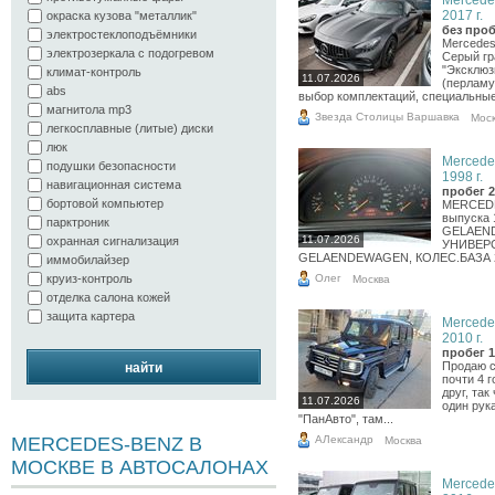
Mercede
2017 г.
окраска кузова "металлик"
без проб
электростеклоподъёмники
Mercedes
электрозеркала с подогревом
Серый гр
"Эксклюз
климат-контроль
11.07.2026
(перламу
abs
выбор комплектаций, специальные 
магнитола mp3
Звезда Столицы Варшавка
Мос
легкосплавные (литые) диски
люк
Mercede
подушки безопасности
1998 г.
навигационная система
пробег 2
бортовой компьютер
MERCEDE
выпуска 
парктроник
GELAEND
11.07.2026
охранная сигнализация
УНИВЕР
GELAENDEWAGEN, КОЛЕС.БАЗА 2
иммобилайзер
Олег
круиз-контроль
Москва
отделка салона кожей
защита картера
Mercede
2010 г.
пробег 1
Продаю с
найти
почти 4 
друг, та
11.07.2026
один рук
"ПанАвто", там...
АЛександр
MERCEDES-BENZ В
Москва
МОСКВЕ В АВТОСАЛОНАХ
Mercede