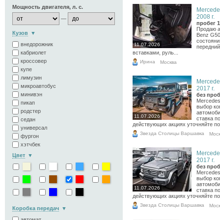
Мощность двигателя, л. с.
Mercede
2008 г.
—
пробег 1
Продаю 
Кузов
Benz G50
состояни
внедорожник
11.07.2026
передний
кабриолет
вставками, руль...
кроссовер
Ирина
Москва
купе
лимузин
Mercede
микроавтобус
2017 г.
минивэн
без проб
Mercedes
пикап
выбор ко
родстер
автомоби
11.07.2026
ставка п
седан
действующих акциях уточняйте по.
универсал
Звезда Столицы Варшавка
Мос
фургон
хэтчбек
Mercede
Цвет
2017 г.
без проб
Mercedes
выбор ко
автомоби
11.07.2026
ставка п
действующих акциях уточняйте по.
Звезда Столицы Варшавка
Мос
Коробка передач
автомат