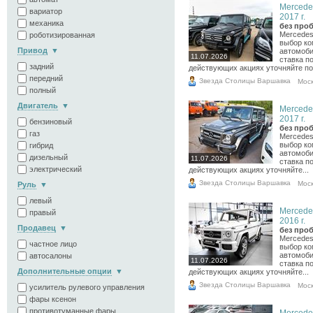
Mercede
вариатор
2017 г.
механика
без проб
Mercedes
роботизированная
выбор ко
Привод
автомоби
11.07.2026
ставка п
задний
действующих акциях уточняйте по.
передний
Звезда Столицы Варшавка
Мос
полный
Двигатель
Mercede
2017 г.
бензиновый
без проб
газ
Mercedes
выбор ко
гибрид
автомоби
дизельный
11.07.2026
ставка п
электрический
действующих акциях уточняйте...
Звезда Столицы Варшавка
Мос
Руль
левый
Mercede
правый
2016 г.
Продавец
без проб
Mercedes
частное лицо
выбор ко
автомоби
автосалоны
11.07.2026
ставка п
Дополнительные опции
действующих акциях уточняйте...
Звезда Столицы Варшавка
Мос
усилитель рулевого управления
фары ксенон
противотуманные фары