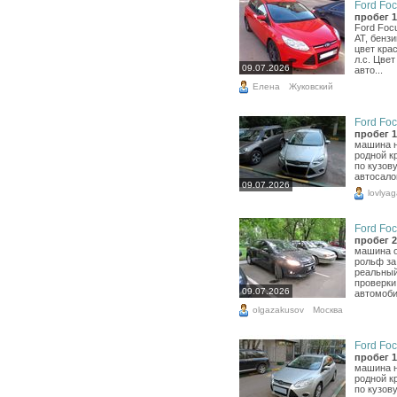
Ford Foc
пробег 1
Ford Focu
АТ, бензи
цвет крас
л.с. Цве
09.07.2026
авто...
Елена
Жуковский
Ford Foc
пробег 1
машина н
родной к
по кузов
автосало
09.07.2026
lovlyag
Ford Foc
пробег 2
машина о
рольф за
реальный
проверки
09.07.2026
автомобил
olgazakusov
Москва
Ford Foc
пробег 1
машина н
родной к
по кузов