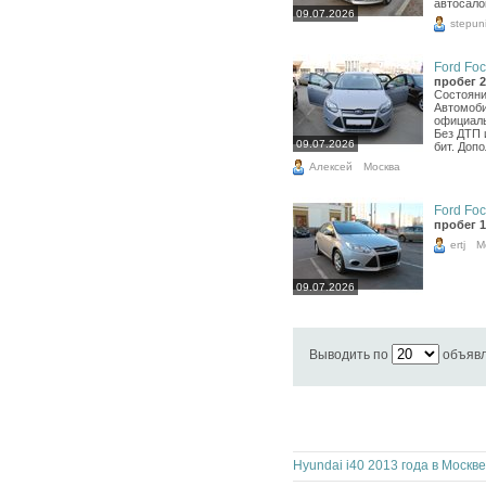
автосало
09.07.2026
stepun
Ford Foc
пробег 2
Состояни
Автомоби
официаль
Без ДТП 
09.07.2026
бит. Доп
Алексей
Москва
Ford Foc
пробег 1
ertj
М
09.07.2026
Выводить по
объяв
Hyundai i40 2013 года в Москве