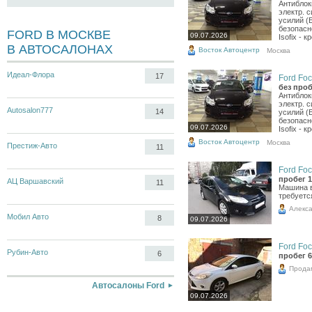
Антиблок
электр. 
усилий (
безопасн
FORD В МОСКВЕ
09.07.2026
Isofix - 
В АВТОСАЛОНАХ
Восток Автоцентр
Москва
Идеал-Флора
17
Ford Foc
без проб
Антиблок
электр. 
Autosalon777
14
усилий (
безопасн
09.07.2026
Isofix - 
Восток Автоцентр
Москва
Престиж-Авто
11
Ford Foc
пробег 1
АЦ Варшавский
11
Машина в
требуетс
Алекс
Мобил Авто
8
09.07.2026
Ford Foc
Рубин-Авто
6
пробег 6
Прода
Автосалоны Ford
09.07.2026