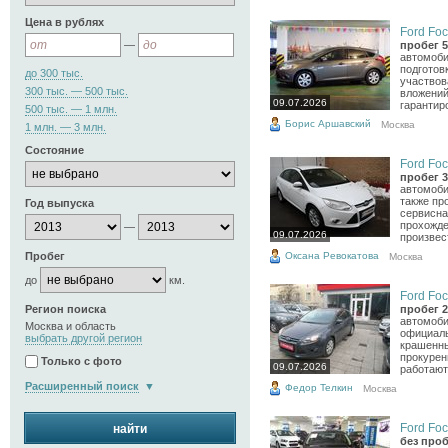
Цена в рублях
Ford Foc
—
пробег 5
автомоби
подготов
до 300 тыс.
участвов
300 тыс. — 500 тыс.
вложений
09.07.2026
гарантиро
500 тыс. — 1 млн.
Борис Аршавский
Москва
1 млн. — 3 млн.
Состояние
Ford Foc
пробег 3
автомоби
также пр
Год выпуска
сервисна
прохожде
—
09.07.2026
произвест
Оксана Ревокатова
Пробег
Москва
до
км.
Ford Foc
Регион поиска
пробег 2
автомоби
Москва и область
официаль
выбрать другой регион
крашенны
прокурен
Только с фото
09.07.2026
работают
Расширенный поиск
Федор Телкин
Москва
Ford Foc
найти
без проб