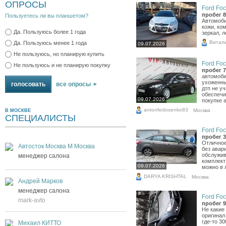
ОПРОСЫ
Ford Foc
пробег 8
Пользуетесь ли вы планшетом?
Автомоби
кожи, ко
Да. Пользуюсь более 1 года
зеркал, л
Витал
Да. Пользуюсь менее 1 года
09.07.2026
Не пользуюсь, но планирую купить
Ford Foc
Не пользуюсь и не планирую покупку
пробег 7
автомоби
ухоженный
все опросы
дтп не уч
обеспечи
09.07.2026
покупке 
antonfedosenko83
Москва
В МОСКВЕ
СПЕЦИАЛИСТЫ
Ford Foc
пробег 3
Отличное
Автосток Москва М Москва
без авари
обслужив
менеджер салона
комплект
09.07.2026
можно в 
DARYA KRISHTAL
Москва
Андрей Марков
менеджер салона
Ford Foc
mark-avto
пробег 9
Не какие
оригинал
где-то 3
Михаил КИТТО