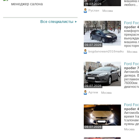
машина н
менеджер салона
09.07.2026
любого...
Руслан
Москва
Все специалисты
Ford Foc
пробег 4
комфортн
прекрасн
вынуждаю
машина л
09.07.2026
просторны
bogdanowam2016mailru
Москва
Ford Foc
пробег 7
Автомоби
дилера. 
регламен
76000км.
09.07.2026
диагност
Артем
Москва
Ford Foc
пробег 4
Автомоби
время !г
!салонам
нужны де
09.07.2026
Москва