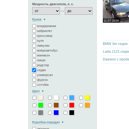
Мощность двигателя, л. с.
—
Кузов
11.07.2026
внедорожник
кабриолет
кроссовер
купе
BMW 3er седан 
лимузин
микроавтобус
Lada 2115 седа
минивэн
Daewoo с пробе
пикап
родстер
седан
универсал
фургон
хэтчбек
Цвет
Коробка передач
автомат