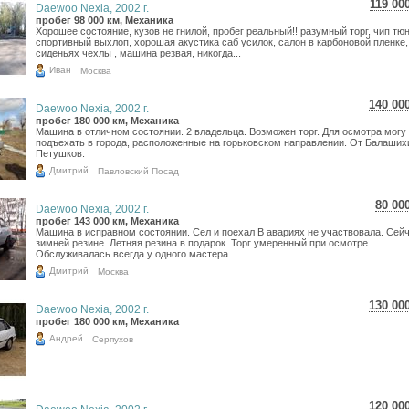
119 00
Daewoo Nexia, 2002 г.
2 11
пробег 98 000 км, Механика
Хорошее состояние, кузов не гнилой, пробег реальный!! разумный торг, чип тюн
1 74
спортивный выхлоп, хорошая акустика саб усилок, салон в карбоновой пленке,
сиденьях чехлы , машина резвая, никогда...
Иван
Москва
140 00
Daewoo Nexia, 2002 г.
2 48
пробег 180 000 км, Механика
Машина в отличном состоянии. 2 владельца. Возможен торг. Для осмотра могу
2 04
подъехать в города, расположенные на горьковском направлении. От Балаших
Петушков.
Дмитрий
Павловский Посад
80 00
Daewoo Nexia, 2002 г.
1 4
пробег 143 000 км, Механика
Машина в исправном состоянии. Сел и поехал В авариях не участвовала. Сейч
1 1
зимней резине. Летняя резина в подарок. Торг умеренный при осмотре.
Обслуживалась всегда у одного мастера.
Дмитрий
Москва
130 00
Daewoo Nexia, 2002 г.
2 31
пробег 180 000 км, Механика
1 90
Андрей
Серпухов
120 00