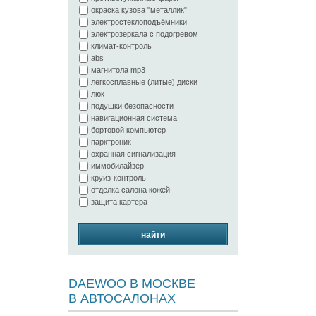
окраска кузова "металлик"
электростеклоподъёмники
электрозеркала с подогревом
климат-контроль
abs
магнитола mp3
легкосплавные (литые) диски
люк
подушки безопасности
навигационная система
бортовой компьютер
парктроник
охранная сигнализация
иммобилайзер
круиз-контроль
отделка салона кожей
защита картера
найти
DAEWOO В МОСКВЕ
В АВТОСАЛОНАХ