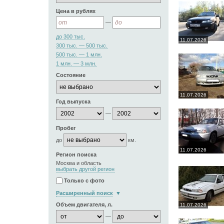
Цена в рублях
—
до 300 тыс.
11.07.2026
300 тыс. — 500 тыс.
500 тыс. — 1 млн.
1 млн. — 3 млн.
Состояние
11.07.2026
Год выпуска
—
Пробег
до
км.
11.07.2026
Регион поиска
Москва и область
выбрать другой регион
Только с фото
Расширенный поиск
Объем двигателя, л.
11.07.2026
—