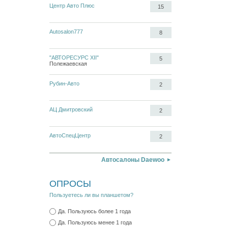
Центр Авто Плюс
15
Autosalon777
8
"АВТОРЕСУРС XII"
5
Полежаевская
Рубин-Авто
2
АЦ Дмитровский
2
АвтоСпецЦентр
2
Автосалоны Daewoo
ОПРОСЫ
Пользуетесь ли вы планшетом?
Да. Пользуюсь более 1 года
Да. Пользуюсь менее 1 года