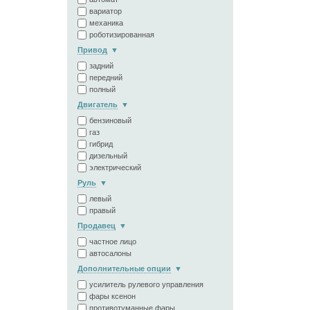
вариатор
механика
роботизированная
Привод
задний
передний
полный
Двигатель
бензиновый
газ
гибрид
дизельный
электрический
Руль
левый
правый
Продавец
частное лицо
автосалоны
Дополнительные опции
усилитель рулевого управления
фары ксенон
противотуманные фары