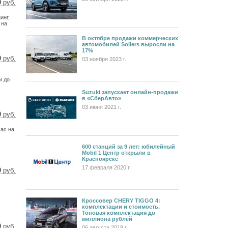
0
руб.
6 $
инг,
0 €
 на
В октябре продажи коммерческих
автомобилей Sollers выросли на
17%
0
руб.
03 ноября 2023 г.
9 $
7 €
и до
Suzuki запускает онлайн-продажи
в «СберАвто»
03 июня 2021 г.
0
руб.
22 $
ас на
70 €
600 станций за 9 лет: юбилейный
Mobil 1 Центр открыли в
Красноярске
17 февраля 2020 г.
0
руб.
1 $
1 €
Кроссовер CHERY TIGGO 4:
комплектации и стоимость.
Топовая комплектация до
миллиона рублей
0
руб.
06 августа 2019 г.