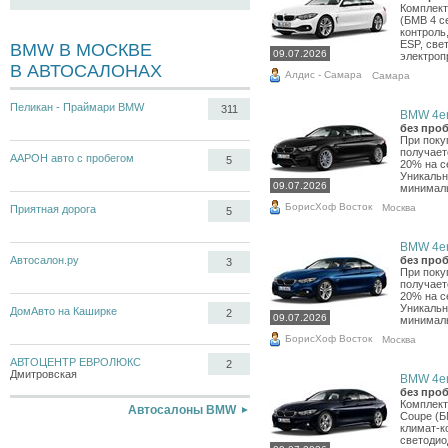
Комплект
(БМВ 4 с
контроль,
ESP, све
BMW В МОСКВЕ
09.07.2026
электропр
В АВТОСАЛОНАХ
Алдис - Самара
Самара
Пеликан - Праймари BMW
311
BMW 4er,
без проб
При поку
получает
ААРОН авто с пробегом
5
20% на с
Уникальн
09.07.2026
минималь
БорисХоф Восток
Москва
Приятная дорога
5
BMW 4er,
Автосалон.ру
без проб
3
При поку
получает
20% на с
Уникальн
ДомАвто на Каширке
2
09.07.2026
минималь
БорисХоф Восток
Москва
АВТОЦЕНТР ЕВРОЛЮКС
2
Дмитровская
BMW 4er,
без проб
Комплект
Автосалоны BMW
Coupe (Б
климат-ко
светодио