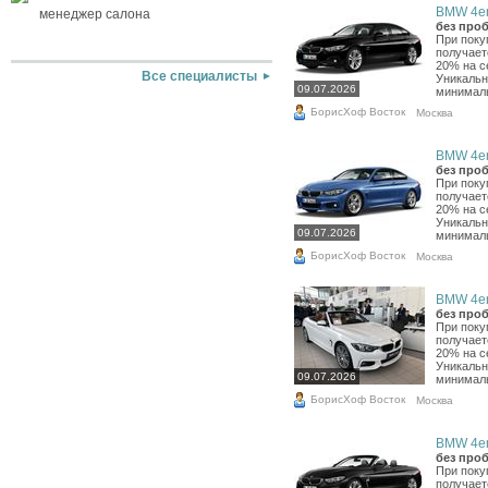
BMW 4er,
менеджер салона
без проб
При поку
получает
20% на с
Все специалисты
Уникальн
09.07.2026
минималь
БорисХоф Восток
Москва
BMW 4er,
без проб
При поку
получает
20% на с
Уникальн
09.07.2026
минималь
БорисХоф Восток
Москва
BMW 4er,
без проб
При поку
получает
20% на с
Уникальн
09.07.2026
минималь
БорисХоф Восток
Москва
BMW 4er,
без проб
При поку
получает