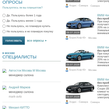
09.07.2026
электропр
ОПРОСЫ
Алдис - Самара
Самара
Пользуетесь ли вы планшетом?
BMW 4er,
Да. Пользуюсь более 1 года
без проб
Да. Пользуюсь менее 1 года
При поку
получает
Не пользуюсь, но планирую купить
20% на с
Уникальн
Не пользуюсь и не планирую покупку
09.07.2026
минималь
БорисХоф Юг
Москва
все опросы
BMW 4er,
без проб
В МОСКВЕ
При поку
СПЕЦИАЛИСТЫ
получает
20% на с
Уникальн
09.07.2026
минималь
БорисХоф Юг
Москва
Автосток Москва М Москва
менеджер салона
BMW 4er,
без проб
Комплект
Андрей Марков
Coupe (Б
климат-ко
менеджер салона
светодио
mark-avto
09.07.2026
электропр
Алдис - Самара
Самара
Михаил КИТТО