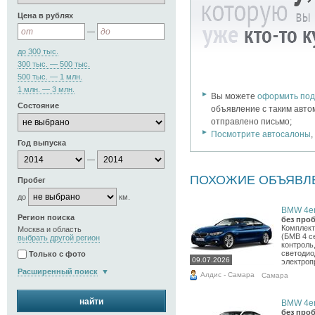
Цена в рублях
—
до 300 тыс.
300 тыс. — 500 тыс.
500 тыс. — 1 млн.
1 млн. — 3 млн.
Вы можете
оформить под
Состояние
объявление с таким авто
отправлено письмо;
Посмотрите автосалоны
Год выпуска
—
ПОХОЖИЕ ОБЪЯВЛ
Пробег
до
км.
BMW 4er,
Регион поиска
без проб
Комплект
Москва и область
(БМВ 4 с
выбрать другой регион
контроль,
светодио
Только с фото
09.07.2026
электропр
Расширенный поиск
Алдис - Самара
Самара
найти
BMW 4er,
без проб