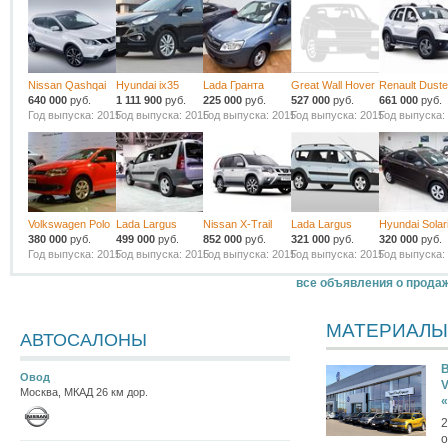
Nissan Qashqai
Hyundai ix35
Lada Гранта
Great Wall Hover
Renault Duste
640 000
руб.
1 111 900
руб.
225 000
руб.
527 000
руб.
661 000
руб.
Год выпуска: 2015
Год выпуска: 2015
Год выпуска: 2015
Год выпуска: 2015
Год выпуска:
Volkswagen Polo
Lada Largus
Nissan X-Trail
Lada Largus
Hyundai Solar
380 000
руб.
499 000
руб.
852 000
руб.
321 000
руб.
320 000
руб.
Год выпуска: 2015
Год выпуска: 2015
Год выпуска: 2015
Год выпуска: 2015
Год выпуска:
все объявления о прода
МАТЕРИАЛЫ
АВТОСАЛОНЫ
В
Овод
V
Москва, МКАД 26 км дор.
2
о