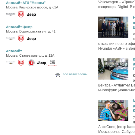
Volkswagen – «Транс
Автолайт АТЦ "Москва"
концепции Digital. В 
Москва, Каширское шоссе, д. 61А
H
н
Автолайт Центр
Москва, Воронцовская ул., д. 41
«
к
открытии нового офи
Hyundai «АВН» в Вел
Автолайт
Москва, Сталеваров ул., д. 12А
К
д
П
все автосалоны
К
о
центра «Атлант-М Ба
многофункциональном
д
У
д
АвтоСпецЦентр Каши
Москворечье-Сабурово