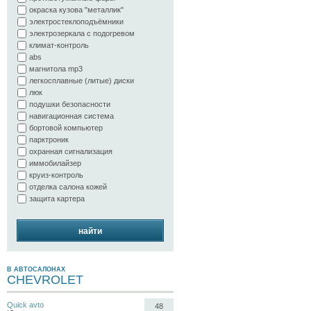
окраска кузова "металлик"
электростеклоподъёмники
электрозеркала с подогревом
климат-контроль
abs
магнитола mp3
легкосплавные (литые) диски
люк
подушки безопасности
навигационная система
бортовой компьютер
парктроник
охранная сигнализация
иммобилайзер
круиз-контроль
отделка салона кожей
защита картера
найти
В АВТОСАЛОНАХ
CHEVROLET
Quick avto
48