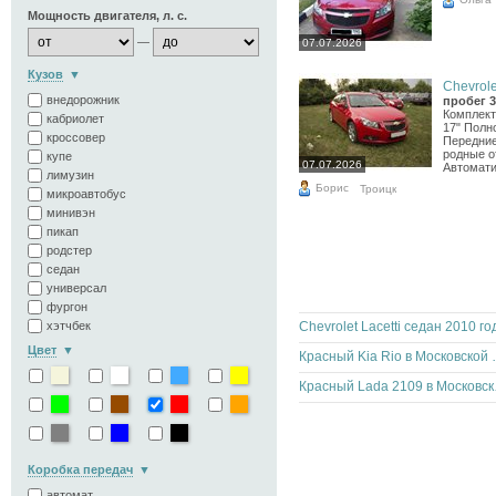
Мощность двигателя, л. с.
—
07.07.2026
Кузов
Chevrole
внедорожник
пробег 3
Комплект
кабриолет
17" Полн
кроссовер
Передние
родные о
купе
07.07.2026
Автомати
лимузин
Борис
Троицк
микроавтобус
минивэн
пикап
родстер
седан
универсал
фургон
хэтчбек
Chevrolet Lacetti седан 2010 го
Цвет
Красный Kia 
Красны
Коробка передач
автомат