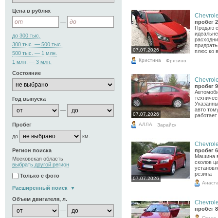
Цена в рублях
Chevrole
—
пробег 2
Продаю с
идеальне
до 300 тыс.
расходни
300 тыс. — 500 тыс.
придрать
07.07.2026
плюс ко 
500 тыс. — 1 млн.
Кристина
Фрязино
1 млн. — 3 млн.
Состояние
Chevrole
пробег 9
Автомоби
техничес
Год выпуска
Указанны
авто том
—
07.07.2026
работает 
АЛЛА
Пробег
Зарайск
до
км.
Chevrole
Регион поиска
пробег 6
Машина в
Московская область
сколов ц
выбрать другой регион
установл
резина
Только с фото
07.07.2026
Анаст
Расширенный поиск
Объем двигателя, л.
Chevrole
пробег 8
—
Ольга