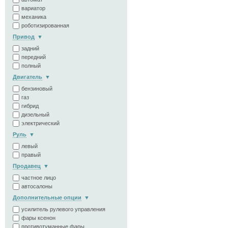
вариатор
механика
роботизированная
Привод
задний
передний
полный
Двигатель
бензиновый
газ
гибрид
дизельный
электрический
Руль
левый
правый
Продавец
частное лицо
автосалоны
Дополнительные опции
усилитель рулевого управления
фары ксенон
противотуманные фары