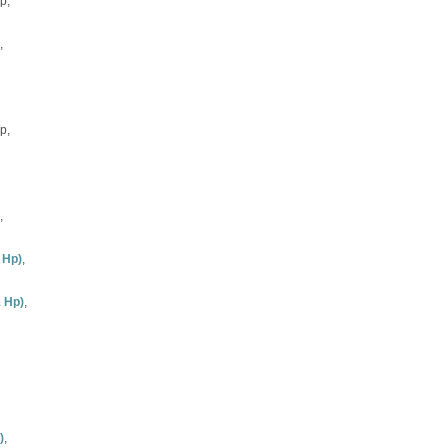
р,
,
р,
,
 Hp)
,
1 Hp)
,
)
,