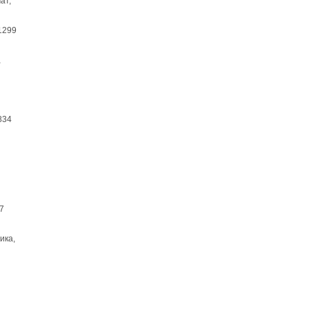
ат,
 1299
,
834
97
ика,