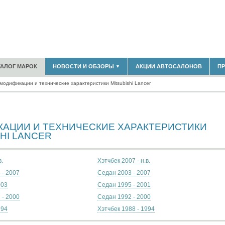
183)
ТАЛОГ МАРОК
НОВОСТИ И ОБЗОРЫ
АКЦИИ АВТОСАЛОНОВ
П
▼
БЛАСТЬ
(14298)
(5619)
модификации и технические характеристики Mitsubishi Lancer
НОВОСТИ РЫНКА
ОБЗОРЫ НОВИНОК
)
ЭКСПЕРТНОЕ МНЕНИЕ
МАТЕРИАЛЫ ПАРТНЕРОВ
АЦИИ И ТЕХНИЧЕСКИЕ ХАРАКТЕРИСТИКИ
ВЫСТАВКИ И АВТОСАЛОНЫ
В
SHI LANCER
в.
Хэтчбек 2007 - н.в.
 - 2007
Седан 2003 - 2007
003
Седан 1995 - 2001
 - 2000
Седан 1992 - 2000
994
Хэтчбек 1988 - 1994