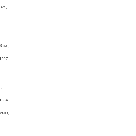
.см.,
б.см.,
 1997
,
 1584
томат,