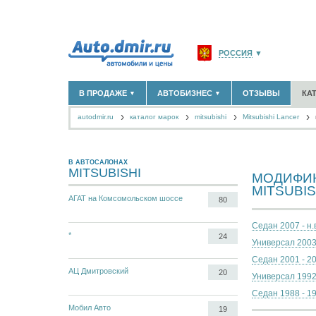
РОССИЯ
▼
МОСКВА И ОБЛАСТЬ
(58
В ПРОДАЖЕ
АВТОБИЗНЕС
ОТЗЫВЫ
КА
▼
▼
САНКТ-ПЕТЕРБУРГ И О
autodmir.ru
каталог марок
mitsubishi
КРАСНОДАРСКИЙ КРАЙ
Mitsubishi Lancer
НОВЫЕ АВТОМОБИЛИ
ОФИЦИАЛЬНЫЕ ДИЛЕРЫ
(30122)
(1347)
АВТОМОБИЛИ С ПРОБЕГОМ
АВТОСАЛОНЫ
(111642)
(4191)
КРЫМ РЕСПУБЛИКА
(412
АВТОСЕРВИСЫ
(1118)
+
РАЗМЕСТИТЬ ОБЪЯВЛЕНИЕ
СЕВАСТОПОЛЬ
(11)
ГРУЗОПЕРЕВОЗКИ
(128)
В АВТОСАЛОНАХ
MITSUBISHI
МОДИФИК
ТАКСИ
(278)
СПИСОК ВСЕХ РЕГИОНО
MITSUBI
ЗАПЧАСТИ
(848)
АГАТ на Комсомольском шоссе
80
ЗАПРАВКИ
(1737)
АРЕНДА
(190)
Седан 2007 - н.
+
ДОБАВИТЬ КОМПАНИЮ
*
24
Универсал 2003
СПЕЦИАЛИСТЫ
(890)
Седан 2001 - 2
АЦ Дмитровский
20
Универсал 1992
Седан 1988 - 1
Мобил Авто
19