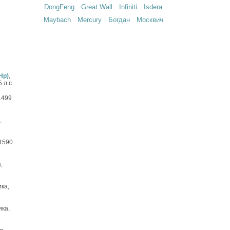
DongFeng
Great Wall
Infiniti
Isdera
Maybach
Mercury
Богдан
Москвич
Hp)
,
 л.с.
1499
,
 1590
,
ика,
ика,