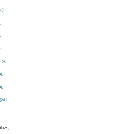
p)
,
,
,
)
,
Hp)
,
p)
,
p)
,
 (241
б.см.,