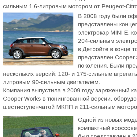
сильным 1.6-литровым мотором от Peugeot-Citr
В 2008 году были о
представлены концеп
электрокар MINI E, 
204-сильным электр
в Детройте в конце т
представлен Cooper 
поколения. Были пр
нескольких версий: 120- и 175-сильные агрегаты
литровым 90-сильным двигателем.
Компания выпустила в 2009 году заряженный ка
Cooper Works в тюнингованной версии, оборуд
шестиступенчатой МКПП и 211-сильным моторо
Одной из новых моде
компактный кроссове
был представлен в 2