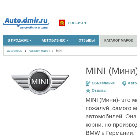
РОССИЯ
▼
МОСКВА И ОБЛАСТЬ
(58183)
В ПРОДАЖЕ
АВТОБИЗНЕС
ОТЗЫВЫ
КАТАЛОГ МАРОК
▼
▼
САНКТ-ПЕТЕРБУРГ И ОБЛАСТЬ
(14298)
autodmir.ru
каталог марок
MINI
КРАСНОДАРСКИЙ КРАЙ
(5619)
НОВЫЕ АВТОМОБИЛИ
ОФИЦИАЛЬНЫЕ ДИЛЕРЫ
(30122)
(1347)
АВТОМОБИЛИ С ПРОБЕГОМ
АВТОСАЛОНЫ
(111642)
(4191)
КРЫМ РЕСПУБЛИКА
(412)
АВТОСЕРВИСЫ
(1118)
+
MINI (Мини
РАЗМЕСТИТЬ ОБЪЯВЛЕНИЕ
СЕВАСТОПОЛЬ
(11)
ГРУЗОПЕРЕВОЗКИ
(128)
ТАКСИ
(278)
СПИСОК ВСЕХ РЕГИОНОВ
ЗАПЧАСТИ
(848)
Объявления
Авто
ЗАПРАВКИ
(1737)
Отзывы
АРЕНДА
(190)
MINI (Мини)- это м
+
ДОБАВИТЬ КОМПАНИЮ
пожалуй, самого м
СПЕЦИАЛИСТЫ
(890)
автомобилей. Она
корни, но произво
BMW в Германии.