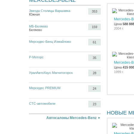
MERCEDES-BENZ
Звезда Столицы Варшавка
353
Южная
Mercedes-Be
Цена
588 88
МБ-Беляево
159
2004 г.
Беляево
Мерседес-Бенц Измайлово
61
Р-Моторс
35
Mercedes-Be
Цена
415 00
1999 г.
УралАвтоХаус Магнитогорск
28
Мерседес PREMIUM
24
СТС-автомобили
23
НОВЫЕ M
Автосалоны Mercedes-Benz
Mercedes-Be