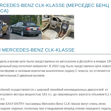
RCEDES-BENZ CLK-KLASSE (МЕРСЕДЕС БЕНЦ
СА)
 MERCEDES-BENZ CLK-KLASSE
дель в кузове купе была представлена на автосалоне в Детройте в январе 19
одельный ряд пополнил кабриолет. В 2002 году было представлено купе новог
платформе и силовым агрегатам аналогичное седану С-класса, но отличается 
емительным 2-дверным кузовом.
билей осуществляется с широкой линейкой инновационных двигателей: от
-литрового мотора мощностью 163 л.с. до сверхмощного агрегата объемом 6,2 
л.с.
еме EASY-ENTRY пассажиры Mercedes-Benz CLK–klasse могут очень легко
 задние сиденья, поскольку при откидывании вперёд спинки переднего сидень