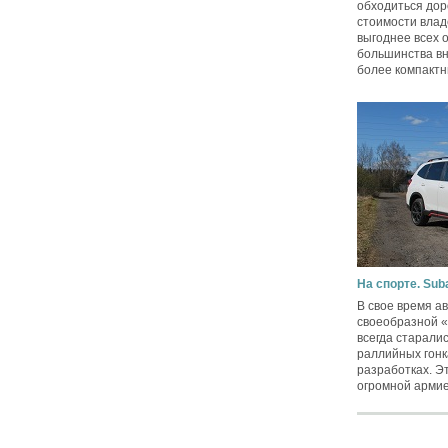
обходиться дор
стоимости влад
выгоднее всех 
большинства вн
более компактн
На спорте. Suba
В свое время а
своеобразной 
всегда старали
раллийных гонк
разработках. Э
огромной армией