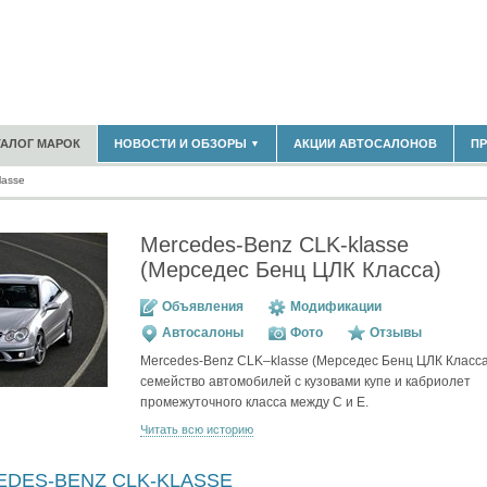
180)
ТАЛОГ МАРОК
НОВОСТИ И ОБЗОРЫ
АКЦИИ АВТОСАЛОНОВ
П
▼
БЛАСТЬ
(14304)
lasse
(5619)
НОВОСТИ РЫНКА
ОБЗОРЫ НОВИНОК
)
ЭКСПЕРТНОЕ МНЕНИЕ
Mercedes-Benz CLK-klasse
МАТЕРИАЛЫ ПАРТНЕРОВ
(Мерседес Бенц ЦЛК Класса)
ВЫСТАВКИ И АВТОСАЛОНЫ
В
Объявления
Модификации
Автосалоны
Фото
Отзывы
Mercedes-Benz CLK–klasse (Мерседес Бенц ЦЛК Класс
семейство автомобилей с кузовами купе и кабриолет
промежуточного класса между С и Е.
Читать всю историю
EDES-BENZ CLK-KLASSE