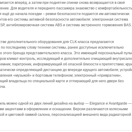
вигается вперёд, а затем при поднятии спинки снова возвращается в своё
ение. Для водителя и переднего пассажира знакомство с комфортабельност
я ещё до начала поездки – ремни безопасности подаются им автоматически.
тов его системы активной безопасности автомобиля: электронная система
SP, антиблокировочная система ABS и система экстренного торможения BAS.
стве дополнительного оборудования для CLK-класса предлагаются
по последнему слову техники системы, ранее доступные исключительно
о этого бренда представительского класса. Это имеющий персональный пуль
иров климат-контроль, исследующий и дополнительно очищающий внутрисал
иемник; парктроник, информирующий об опасной близости к препятствию; кру
матически определяющий дистанцию до впереди идущего автомобиля; устрой
авления «музыкой» и бортовым телефоном; электронный «привратник»,
ий владельца по специальной карте и отпирающий для него двери без
юча.
иль можно одной из двух линий дизайна на выбор — Elegance и Avantgarde —
ми акцентами в оформлении и оснащении. Версии различаются колесными
кой и цветовой гаммой салона, персонализацией внешнего вида радиаторной