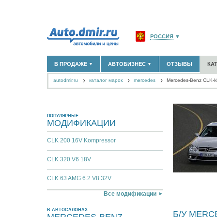
РОССИЯ
▼
МОСКВА И ОБЛАСТЬ
(58
В ПРОДАЖЕ
АВТОБИЗНЕС
ОТЗЫВЫ
КА
▼
▼
САНКТ-ПЕТЕРБУРГ И О
autodmir.ru
каталог марок
mercedes
КРАСНОДАРСКИЙ КРАЙ
Mercedes-Benz CLK-k
НОВЫЕ АВТОМОБИЛИ
ОФИЦИАЛЬНЫЕ ДИЛЕРЫ
(30122)
(1347)
АВТОМОБИЛИ С ПРОБЕГОМ
АВТОСАЛОНЫ
(111644)
(4191)
КРЫМ РЕСПУБЛИКА
(412
АВТОСЕРВИСЫ
(1118)
+
РАЗМЕСТИТЬ ОБЪЯВЛЕНИЕ
СЕВАСТОПОЛЬ
(11)
ГРУЗОПЕРЕВОЗКИ
(128)
ПОПУЛЯРНЫЕ
МОДИФИКАЦИИ
ТАКСИ
(278)
СПИСОК ВСЕХ РЕГИОНО
ЗАПЧАСТИ
(848)
CLK 200 16V Kompressor
ЗАПРАВКИ
(1737)
АРЕНДА
(190)
CLK 320 V6 18V
+
ДОБАВИТЬ КОМПАНИЮ
СПЕЦИАЛИСТЫ
(890)
CLK 63 AMG 6.2 V8 32V
Все модификации
В АВТОСАЛОНАХ
Б/У MERC