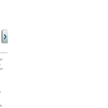
97
о
от
л
я,