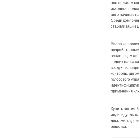
оно целиком сд
исходное полож
авто начинаетс
Среди компонен
стабилизации E
Впервые в каче
разработанные 
владельцам авт
задних пассаж
воздух; телепр
контроль, авто
голосового упр
идентифицирующ
применения кл
Купить автомоб
индивидуальны
дисками, отдел
решетки.