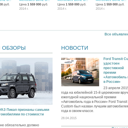
00
руб.
Цена
1 559 000
руб.
Цена
1 559 000
руб.
Цена
1 559 000
руб.
2014 г.
2014 г.
2014 г.
Все объявле
И ОБЗОРЫ
НОВОСТИ
Ford Transit C
удостоен
престижной
премии
«Автомобиль 
в России»
23 апреля 201
года на юбилейной 15-й церемонии вру
ежегодной национальной премии
«Автомобиль года в России» Ford Transit
Custom был назван лучшим автомобиле
 УАЗ Пикап признаны самыми
года в своем классе.
омобилями по стоимости
28.04.2015
 не обязательно должно