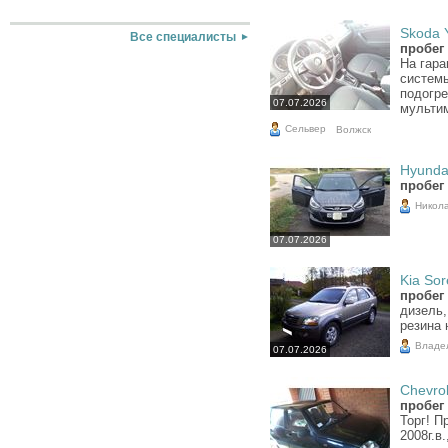
Skoda Y
Все специалисты
пробег
На гара
системы
подогре
07.07.2026
мультим
Сельвер
Волжск
Hyundai
пробег 
Никол
07.07.2026
Kia Sor
пробег 
дизель,
резина 
Владе
07.07.2026
Chevrol
пробег 
Торг! П
2008г.в