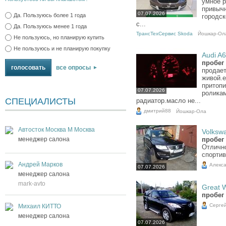
умное р
привычн
07.07.2026
Да. Пользуюсь более 1 года
городск
с...
Да. Пользуюсь менее 1 года
ТрансТехСервис Skoda
Йошкар-Ол
Не пользуюсь, но планирую купить
Не пользуюсь и не планирую покупку
Audi A6
пробег 
все опросы
продает
живой.е
притопи
07.07.2026
ролика
СПЕЦИАЛИСТЫ
радиатор.масло не...
дмитрий88
Йошкар-Ола
Автосток Москва М Москва
Volkswa
менеджер салона
пробег 
Отлично
спорти
Андрей Марков
Алекс
07.07.2026
менеджер салона
mark-avto
Great W
пробег 
Серге
Михаил КИТТО
менеджер салона
07.07.2026