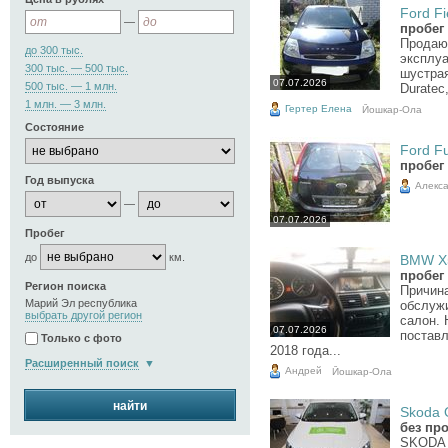
Ford Fi
—
пробег 
Продаю 
до 300 тыс.
эксплуа
300 тыс. — 500 тыс.
шустрая
07.07.2026
500 тыс. — 1 млн.
Duratec
1 млн. — 3 млн.
Гертер Елена
Йошкар-Ола
Состояние
Ford Fu
пробег 
Год выпуска
Алекс
—
07.07.2026
Пробег
до
км.
BMW X5
пробег 
Регион поиска
Причин
Марий Эл республика
обслужи
выбрать другой регион
салон. 
07.07.2026
постав
Только с фото
2018 года...
Расширенный поиск
Андрей
Йошкар-Ола
найти
Skoda O
без пр
SKODA 