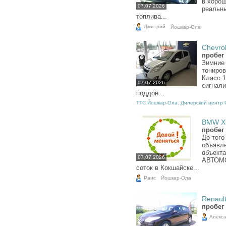
в хорош
07.07.2026
реальны
топлива...
Дмитрий
Йошкар-Ола
Chevrol
пробег
Зимние 
тониров
Класс 1
07.07.2026
сигнали
поддон...
ТТС Йошкар-Ола. Дилерский центр O
BMW X5
пробег
До того
объявле
объект
07.07.2026
АВТОМО
соток в Кокшайске...
Раис
Йошкар-Ола
Renault
пробег 
Алекс