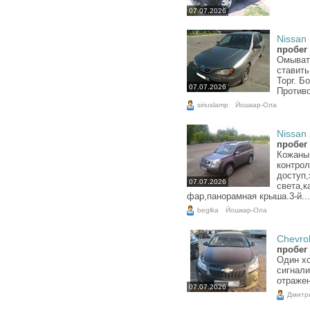
07.07.2026
Nissan 
пробег 
Омывате
ставить
Торг. Б
07.07.2026
Противо
siriuslamp
Йошкар-Ола
Nissan X
пробег 
Кожаный
контрол
доступ,
07.07.2026
света,к
фар,панорамная крыша.3-й...
beglka
Йошкар-Ола
Chevrol
пробег 
Один хо
сигнали
отражен
07.07.2026
Дмитр