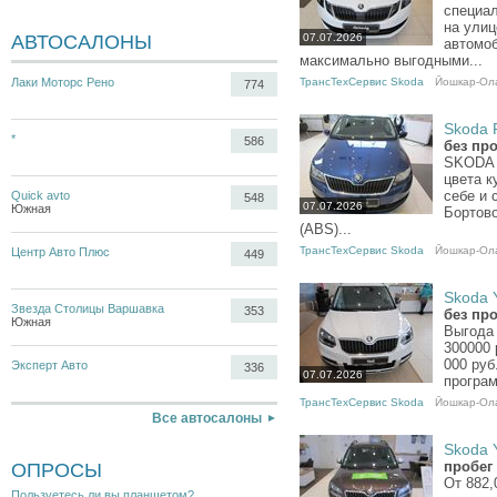
специа
на улиц
АВТОСАЛОНЫ
07.07.2026
автомоб
максимально выгодными...
Лаки Моторс Рено
ТрансТехСервис Skoda
Йошкар-Ол
774
Skoda R
*
586
без пр
SKODA 
цвета к
себе и 
Quick avto
548
07.07.2026
Южная
Бортово
(ABS)...
ТрансТехСервис Skoda
Йошкар-Ол
Центр Авто Плюс
449
Skoda Y
Звезда Столицы Варшавка
353
без пр
Южная
Выгода 
300000 
000 руб
Эксперт Авто
336
07.07.2026
програм
ТрансТехСервис Skoda
Йошкар-Ол
Все автосалоны
Skoda Y
пробег
ОПРОСЫ
От 882,
Пользуетесь ли вы планшетом?