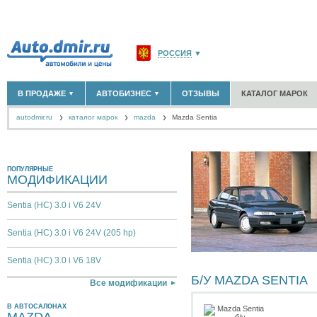
РОССИЯ
▼
МОСКВА И ОБЛАСТЬ
(58183)
В ПРОДАЖЕ
АВТОБИЗНЕС
ОТЗЫВЫ
КАТАЛОГ МАРОК
▼
▼
САНКТ-ПЕТЕРБУРГ И ОБЛАСТЬ
(14298)
autodmir.ru
каталог марок
mazda
КРАСНОДАРСКИЙ КРАЙ
Mazda Sentia
(5619)
НОВЫЕ АВТОМОБИЛИ
ОФИЦИАЛЬНЫЕ ДИЛЕРЫ
(30122)
(1347)
АВТОМОБИЛИ С ПРОБЕГОМ
АВТОСАЛОНЫ
(111642)
(4191)
КРЫМ РЕСПУБЛИКА
(412)
АВТОСЕРВИСЫ
(1118)
+
РАЗМЕСТИТЬ ОБЪЯВЛЕНИЕ
СЕВАСТОПОЛЬ
(11)
ГРУЗОПЕРЕВОЗКИ
(128)
ПОПУЛЯРНЫЕ
МОДИФИКАЦИИ
ТАКСИ
(278)
СПИСОК ВСЕХ РЕГИОНОВ
ЗАПЧАСТИ
(848)
Sentia (HC) 3.0 i V6 24V
ЗАПРАВКИ
(1737)
АРЕНДА
(190)
Sentia (HC) 3.0 i V6 24V (205 hp)
+
ДОБАВИТЬ КОМПАНИЮ
СПЕЦИАЛИСТЫ
(890)
Sentia (HC) 3.0 i V6 18V
Б/У MAZDA SENTIA
Все модификации
В АВТОСАЛОНАХ