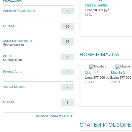
MAZDA
Mazda Sentia
Цена
90 000
руб.
Автомир Mazda Фили
83
1991 г.
М Стиль
36
Автосток Москва М
35
Чертановская
НОВЫЕ MAZDA
KITTO
25
Молодежная
Ролюф Авто
8
Mazda 3
Mazda 3
Цена
877 000
руб.
Цена
877 000
2013 г.
2013 г.
Альфа-Моторс
7
М-Авто
5
Автосалоны Mazda
СТАТЬИ И ОБЗОР