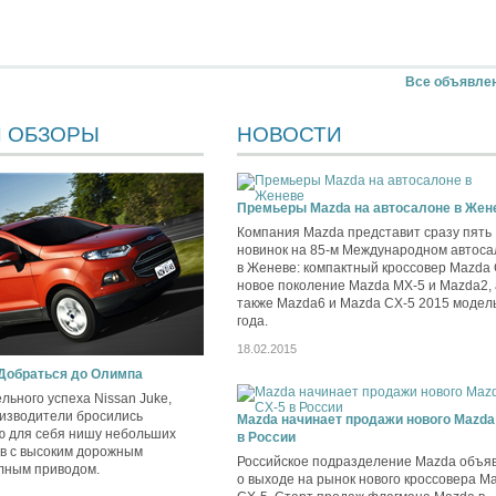
Все объявле
И ОБЗОРЫ
НОВОСТИ
Премьеры Mazda на автосалоне в Жен
Компания Mazda представит сразу пять
новинок на 85-м Международном автоса
в Женеве: компактный кроссовер Mazda 
новое поколение Mazda MX-5 и Mazda2, 
также Mazda6 и Mazda CX-5 2015 модел
года.
18.02.2015
 Добраться до Олимпа
льного успеха Nissan Juke,
изводители бросились
Mazda начинает продажи нового Mazda
ю для себя нишу небольших
в России
в с высоким дорожным
Российское подразделение Mazda объя
лным приводом.
о выходе на рынок нового кроссовера M