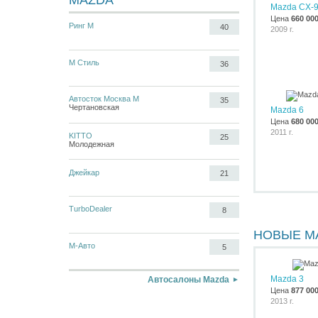
MAZDA
Mazda CX-
Цена
660 00
Ринг М
40
2009 г.
М Стиль
36
Автосток Москва М
35
Чертановская
Mazda 6
Цена
680 00
2011 г.
KITTO
25
Молодежная
Джейкар
21
TurboDealer
8
НОВЫЕ M
М-Авто
5
Mazda 3
Автосалоны Mazda
Цена
877 00
2013 г.