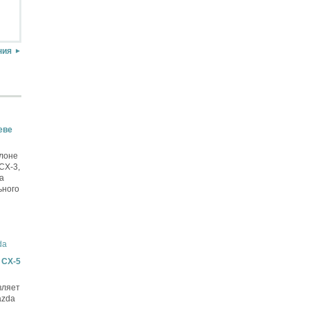
ния
еве
лоне
CX-3,
а
ьного
 CX-5
вляет
azda