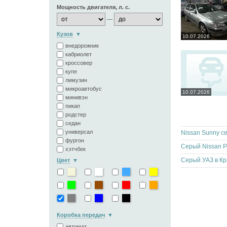
Мощность двигателя, л. с.
—
Кузов
10.07.2026
внедорожник
кабриолет
кроссовер
купе
лимузин
микроавтобус
10.07.2026
минивэн
пикап
родстер
седан
универсал
Nissan Sunny с
фургон
Серый Nissan P
хэтчбек
Серый УАЗ в Кр
Цвет
Коробка передач
автомат