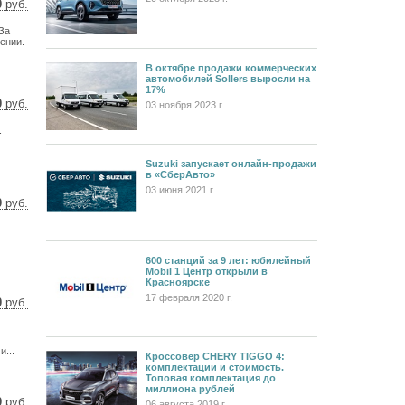
0
руб.
6 $
За
9 €
ении.
В октябре продажи коммерческих
автомобилей Sollers выросли на
17%
0
руб.
03 ноября 2023 г.
4 $
.
3 €
Suzuki запускает онлайн-продажи
в «СберАвто»
03 июня 2021 г.
0
руб.
8 $
5 €
600 станций за 9 лет: юбилейный
Mobil 1 Центр открыли в
Красноярске
17 февраля 2020 г.
0
руб.
7 $
8 €
...
Кроссовер CHERY TIGGO 4:
комплектации и стоимость.
Топовая комплектация до
миллиона рублей
0
руб.
06 августа 2019 г.