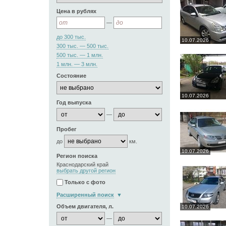
Цена в рублях
—
до 300 тыс.
10.07.2026
300 тыс. — 500 тыс.
500 тыс. — 1 млн.
1 млн. — 3 млн.
Состояние
10.07.2026
Год выпуска
—
Пробег
до
км.
10.07.2026
Регион поиска
Краснодарский край
выбрать другой регион
Только с фото
Расширенный поиск
Объем двигателя, л.
10.07.2026
—