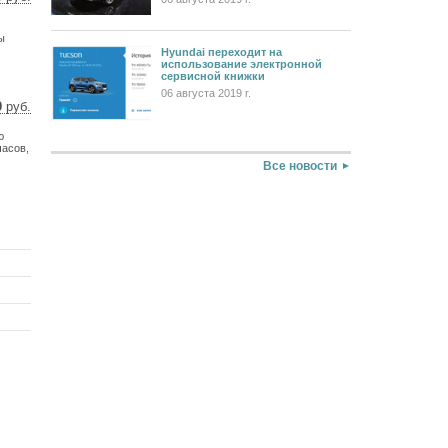
7 $
0 €
ы
Hyundai переходит на
использование электронной
сервисной книжки
06 августа 2019 г.
0
руб.
72 $
ю
57 €
часов,
Все новости