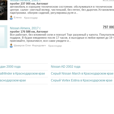
Nissan Almera, 2001 г.
4 26
пробег 237 000 км, Автомат
автомобиль в хорошем техническом состоянии. обслуживался в техническом
3 51
центре. салон- светлый велюр, чистенький, без пятен, без дырочек.Установлен
парктроники. обогрев сидений, регулировка руля и...
Елена
Краснодар
797 00
Nissan Almera, 2017 г.
14 1
пробег 176 588 км, Автомат
Все работает, без вложений сели и поехал! Торг разумный у капота. Покупател
11 6
подарок. В будни ежедневно после 17 часов, в выходные в любое время до 19 
приезжайте, прокатимся, все сами увидите и...
Шакиров Олег Фаридович
Краснодар
едан 2000 года
Nissan AD 2002 года
athfinder в Краснодарском крае
Серый Nissan March в Краснодарском крае
аснодарском крае
Серый Vortex Estina в Краснодарском крае