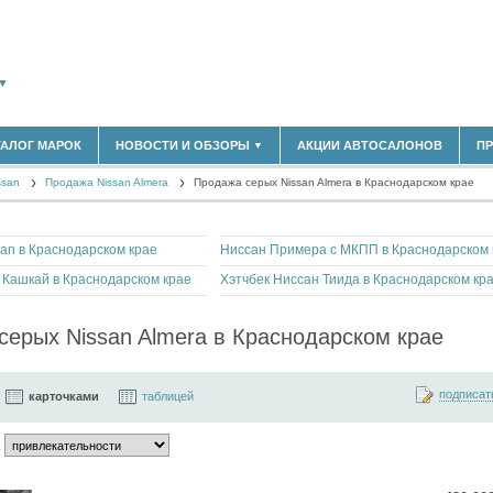
▼
ТАЛОГ МАРОК
НОВОСТИ И ОБЗОРЫ
АКЦИИ АВТОСАЛОНОВ
П
▼
183)
БЛАСТЬ
ssan
(14298)
Продажа Nissan Almera
Продажа серых Nissan Almera в Краснодарском крае
НОВОСТИ РЫНКА
ОБЗОРЫ НОВИНОК
)
ЭКСПЕРТНОЕ МНЕНИЕ
an в Краснодарском крае
Ниссан Примера с МКПП в Краснодарском 
МАТЕРИАЛЫ ПАРТНЕРОВ
ВЫСТАВКИ И АВТОСАЛОНЫ
 Кашкай в Краснодарском крае
Хэтчбек Ниссан Тиида в Краснодарском кр
В
серых Nissan Almera в Краснодарском крае
подписат
карточками
таблицей
: