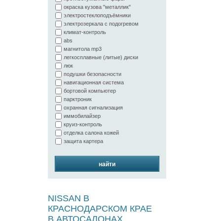
окраска кузова "металлик"
электростеклоподъёмники
электрозеркала с подогревом
климат-контроль
abs
магнитола mp3
легкосплавные (литые) диски
люк
подушки безопасности
навигационная система
бортовой компьютер
парктроник
охранная сигнализация
иммобилайзер
круиз-контроль
отделка салона кожей
защита картера
найти
NISSAN В
КРАСНОДАРСКОМ КРАЕ
В АВТОСАЛОНАХ