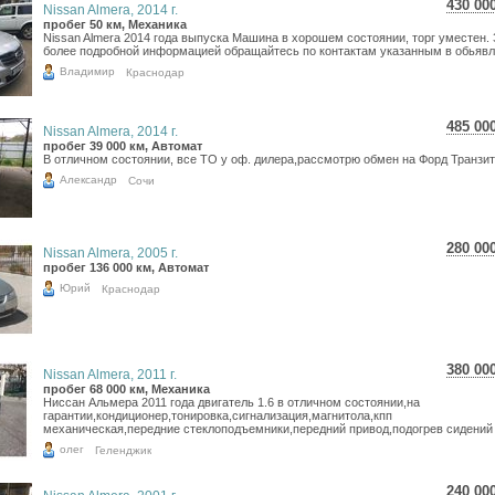
430 00
Nissan Almera, 2014 г.
7 64
пробег 50 км, Механика
Nissan Almera 2014 года выпуска Машина в хорошем состоянии, торг уместен. 
6 28
более подробной информацией обращайтесь по контактам указанным в обьявл
Владимир
Краснодар
485 00
Nissan Almera, 2014 г.
8 62
пробег 39 000 км, Автомат
В отличном состоянии, все ТО у оф. дилера,рассмотрю обмен на Форд Транзит
7 09
Александр
Сочи
280 00
Nissan Almera, 2005 г.
4 97
пробег 136 000 км, Автомат
4 09
Юрий
Краснодар
380 00
Nissan Almera, 2011 г.
6 75
пробег 68 000 км, Механика
Ниссан Альмера 2011 года двигатель 1.6 в отличном состоянии,на
5 55
гарантии,кондиционер,тонировка,сигнализация,магнитола,кпп
механическая,передние стеклоподъемники,передний привод,подогрев сидений и
олег
Геленджик
240 00