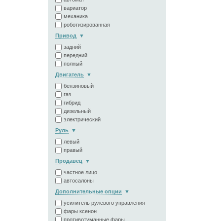
вариатор
механика
роботизированная
Привод
задний
передний
полный
Двигатель
бензиновый
газ
гибрид
дизельный
электрический
Руль
левый
правый
Продавец
частное лицо
автосалоны
Дополнительные опции
усилитель рулевого управления
фары ксенон
противотуманные фары