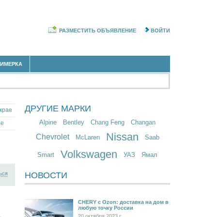
РАЗМЕСТИТЬ ОБЪЯВЛЕНИЕ
ВОЙТИ
РИМЕРКА
ДРУГИЕ МАРКИ
крае
Alpine
Bentley
Chang Feng
Changan
ае
Nissan
Chevrolet
McLaren
Saab
Volkswagen
Smart
УАЗ
Ямал
ься
НОВОСТИ
CHERY c Ozon: доставка на дом в
любую точку России
20 октября 2023 г.