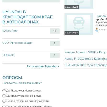
10.07.2026
HYUNDAI В
КРАСНОДАРСКОМ КРАЕ
Hyundai 
пробег 5
В АВТОСАЛОНАХ
Корейско
связи с п
feodot
Кубань Авто
17
10.07.2026
ООО "Автосалон Лидер"
2
Хендай Акцент с МКПП
TLK-AUTO
1
Автосалоны Hyundai
ОПРОСЫ
Пользуетесь ли вы планшетом?
Да. Пользуюсь более 1 года
Да. Пользуюсь менее 1 года
Не пользуюсь, но планирую купить
Не пользуюсь и не планирую покупку