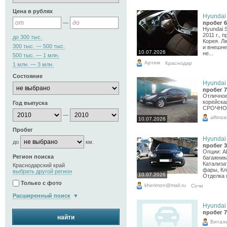
Цена в рублях
Hyundai 
—
пробег 6
Hyundai S
2011 г., 
до 300 тыс.
Корея. Л
300 тыс. — 500 тыс.
и внешне
10.07.2026
не...
500 тыс. — 1 млн.
Артем
Краснодар
1 млн. — 3 млн.
Состояние
Hyundai 
пробег 7
Отличное
корейска
Год выпуска
СРОЧНО !
—
alfimz
10.07.2026
Пробег
Hyundai 
до
км.
пробег 3
Опции: A
Регион поиска
багажника
Катализа
Краснодарский край
фары, Кл
выбрать другой регион
10.07.2026
Отделка п
Только с фото
kherimon@mail.ru
Сочи
Расширенный поиск
Hyundai 
пробег 7
найти
Витал