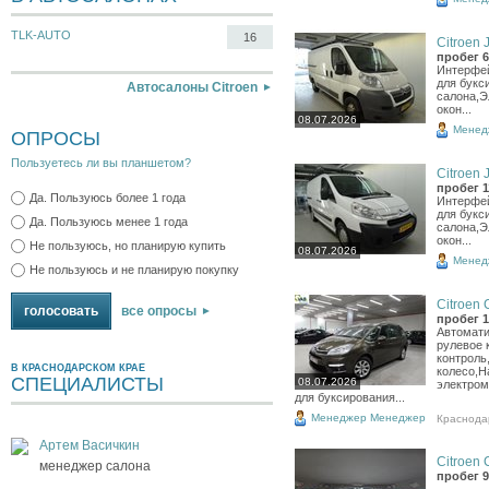
TLK-AUTO
16
Citroen 
пробег 6
Интерфей
для букс
Автосалоны Citroen
салона,Э
окон...
08.07.2026
Менед
ОПРОСЫ
Пользуетесь ли вы планшетом?
Citroen 
пробег 1
Да. Пользуюсь более 1 года
Интерфей
для букс
Да. Пользуюсь менее 1 года
салона,Э
окон...
Не пользуюсь, но планирую купить
08.07.2026
Менед
Не пользуюсь и не планирую покупку
Citroen C
все опросы
пробег 1
Автомати
рулевое 
контроль
В КРАСНОДАРСКОМ КРАЕ
колесо,Н
СПЕЦИАЛИСТЫ
08.07.2026
электром
для буксирования...
Менеджер Менеджер
Краснода
Артем Васичкин
Citroen 
менеджер салона
пробег 9