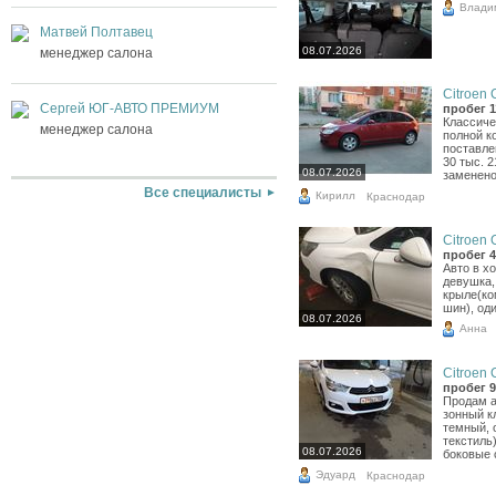
Влади
Матвей Полтавец
08.07.2026
менеджер салона
Citroen 
Сергей ЮГ-АВТО ПРЕМИУМ
пробег 1
Классиче
менеджер салона
полной к
поставле
30 тыс. 
08.07.2026
заменено
Все специалисты
Кирилл
Краснодар
Citroen 
пробег 4
Авто в х
девушка,
крыле(ко
шин), од
08.07.2026
Анна
Citroen 
пробег 9
Продам а
зонный к
темный, 
текстиль
08.07.2026
боковые с
Эдуард
Краснодар