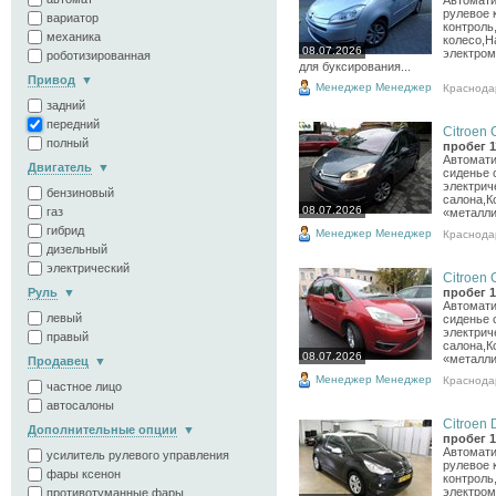
Автомати
рулевое 
вариатор
контроль
механика
колесо,Н
08.07.2026
электром
роботизированная
для буксирования...
Привод
Менеджер Менеджер
Краснода
задний
передний
Citroen 
полный
пробег 1
Автомати
Двигатель
сиденье 
электрич
бензиновый
салона,К
08.07.2026
газ
«металли
гибрид
Менеджер Менеджер
Краснода
дизельный
электрический
Citroen 
Руль
пробег 1
Автомати
левый
сиденье 
электрич
правый
салона,К
08.07.2026
«металли
Продавец
Менеджер Менеджер
Краснода
частное лицо
автосалоны
Citroen 
Дополнительные опции
пробег 1
Автомати
усилитель рулевого управления
рулевое 
фары ксенон
контроль
электром
противотуманные фары