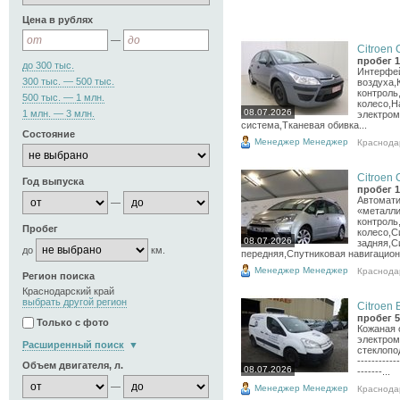
Цена в рублях
—
Citroen 
пробег 1
до 300 тыс.
Интерфей
300 тыс. — 500 тыс.
воздуха,
контроль
500 тыс. — 1 млн.
колесо,Н
08.07.2026
1 млн. — 3 млн.
электром
система,Тканевая обивка...
Состояние
Менеджер Менеджер
Краснода
Citroen 
Год выпуска
пробег 1
Автомати
—
«металли
контроль
Пробег
колесо,С
08.07.2026
задняя,С
до
км.
передняя,Спутниковая навигационн
Менеджер Менеджер
Краснода
Регион поиска
Краснодарский край
выбрать другой регион
Citroen B
пробег 5
Только с фото
Кожаная 
электром
Расширенный поиск
стеклопод
------------
Объем двигателя, л.
08.07.2026
-------...
—
Менеджер Менеджер
Краснода