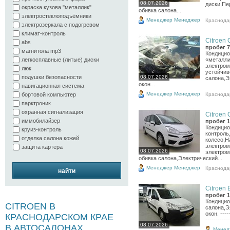
08.07.2026
диски,Пе
окраска кузова "металлик"
обивка салона...
электростеклоподъёмники
Менеджер Менеджер
Краснода
электрозеркала с подогревом
климат-контроль
Citroen C
abs
пробег 7
магнитола mp3
Кондицио
легкосплавные (литые) диски
«металли
электром
люк
устойчив
подушки безопасности
08.07.2026
салона,Э
окон...
навигационная система
Менеджер Менеджер
Краснода
бортовой компьютер
парктроник
охранная сигнализация
Citroen C
иммобилайзер
пробег 1
Кондицио
круиз-контроль
контроль
отделка салона кожей
колесо,Н
электром
защита картера
08.07.2026
электром
обивка салона,Электрический...
Менеджер Менеджер
Краснода
найти
Citroen B
пробег 1
Кондицио
CITROEN В
салона,Э
окон. -----
КРАСНОДАРСКОМ КРАЕ
-----------
08.07.2026
В АВТОСАЛОНАХ
Менед