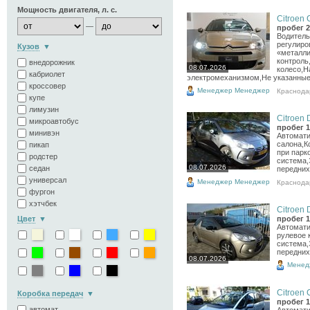
Мощность двигателя, л. с.
Citroen 
—
пробег 2
Водитель
регулиро
Кузов
«металли
контроль
внедорожник
08.07.2026
колесо,Н
кабриолет
электромеханизмом,Не указанные 
кроссовер
Менеджер Менеджер
Краснода
купе
лимузин
Citroen 
микроавтобус
пробег 1
минивэн
Автомати
салона,К
пикап
при парк
родстер
система,
08.07.2026
седан
передних 
универсал
Менеджер Менеджер
Краснода
фургон
хэтчбек
Citroen 
Цвет
пробег 1
Автомати
рулевое 
система,
передних 
08.07.2026
Менед
Citroen 
Коробка передач
пробег 1
автомат