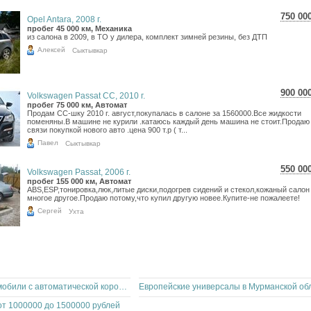
750 00
Opel Antara, 2008 г.
13 3
пробег 45 000 км, Механика
из салона в 2009, в ТО у дилера, комплект зимней резины, без ДТП
10 9
Алексей
Сыктывкар
900 00
Volkswagen Passat CC, 2010 г.
16 0
пробег 75 000 км, Автомат
Продам СС-шку 2010 г. август,покупалась в салоне за 1560000.Все жидкости
13 1
поменяны.В машине не курили .катаюсь каждый день машина не стоит.Продаю
связи покупкой нового авто .цена 900 т.р ( т...
Павел
Сыктывкар
550 00
Volkswagen Passat, 2006 г.
9 77
пробег 155 000 км, Автомат
ABS,ESP,тонировка,люк,литые диски,подогрев сидений и стекол,кожаный салон
8 04
многое другое.Продаю потому,что купил другую новее.Купите-не пожалеете!
Сергей
Ухта
Немецкие автомобили с автоматической коробкой передач в Липецкой области
Европейские универсалы в Мурманской об
т 1000000 до 1500000 рублей