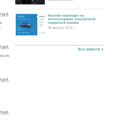
0
руб.
Hyundai переходит на
использование электронной
 $
сервисной книжки
оп
 €
,
06 августа 2019 г.
0
руб.
Все новости
 $
осы по
 €
0
руб.
58 $
7 €
0
руб.
91 $
62 €