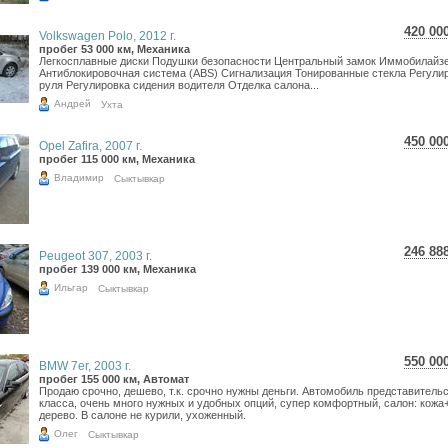
420 00
Volkswagen Polo, 2012 г.
7 46
пробег 53 000 км, Механика
Легкосплавные диски Подушки безопасности Центральный замок Иммобилайз
6 14
Антиблокировочная система (ABS) Сигнализация Тонированные стекла Регули
руля Регулировка сидения водителя Отделка салона...
Андрей
Ухта
450 00
Opel Zafira, 2007 г.
8 00
пробег 115 000 км, Механика
6 58
Владимир
Сыктывкар
246 88
Peugeot 307, 2003 г.
4 39
пробег 139 000 км, Механика
3 61
Ильгар
Сыктывкар
550 00
BMW 7er, 2003 г.
9 77
пробег 155 000 км, Автомат
Продаю срочно, дешево, т.к. срочно нужны деньги. Автомобиль представительс
8 04
класса, очень много нужных и удобных опций, супер комфортный, салон: кожа
дерево. В салоне не курили, ухоженный.
Олег
Сыктывкар