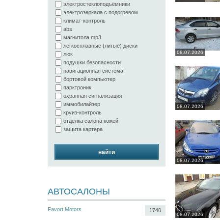
электростеклоподъёмники
электрозеркала с подогревом
климат-контроль
abs
магнитола mp3
легкосплавные (литые) диски
08.07.2026
люк
подушки безопасности
навигационная система
бортовой компьютер
парктроник
охранная сигнализация
иммобилайзер
08.07.2026
круиз-контроль
отделка салона кожей
защита картера
найти
08.07.2026
АВТОСАЛОНЫ
Favort Motors
1740
08.07.2026