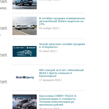
0
руб.
 $
00000,
 €
В октябре продажи коммерческих
автомобилей Sollers выросли на
17%
0
руб.
03 ноября 2023 г.
 $
н
 €
Suzuki запускает онлайн-продажи
в «СберАвто»
03 июня 2021 г.
0
руб.
0 $
3 €
600 станций за 9 лет: юбилейный
Mobil 1 Центр открыли в
Красноярске
17 февраля 2020 г.
0
руб.
47 $
38 €
Кроссовер CHERY TIGGO 4:
комплектации и стоимость.
Топовая комплектация до
миллиона рублей
06 августа 2019 г.