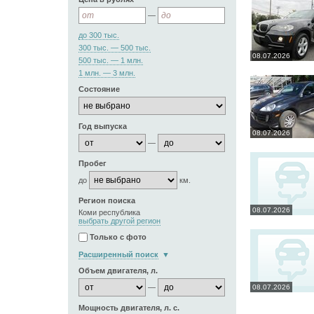
—
до 300 тыс.
300 тыс. — 500 тыс.
08.07.2026
500 тыс. — 1 млн.
1 млн. — 3 млн.
Состояние
Год выпуска
08.07.2026
—
Пробег
до
км.
Регион поиска
08.07.2026
Коми республика
выбрать другой регион
Только с фото
Расширенный поиск
Объем двигателя, л.
—
08.07.2026
Мощность двигателя, л. с.