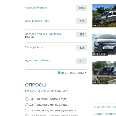
Фаворит Моторс
1316
Лаки Моторс Рено
774
08.07.2026
Звезда Столицы Варшавка
353
Южная
Эксперт Авто
336
08.07.2026
Ауди Центр Север
318
Все автосалоны
08.07.2026
ОПРОСЫ
Пользуетесь ли вы планшетом?
Да. Пользуюсь более 1 года
Да. Пользуюсь менее 1 года
Не пользуюсь, но планирую купить
Внедорожники о
Не пользуюсь и не планирую покупку