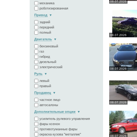
08.07.2026
механика
роботизированная
Привод
задний
передний
полный
08.07.2026
Двигатель
бензиновый
газ
гибрид
дизельный
электрический
08.07.2026
Руль
левый
правый
Продавец
частное лицо
08.07.2026
автосалоны
Дополнительные опции
усилитель рулевого управления
фары ксенон
противотуманные фары
окраска кузова "металлик"
08.07.2026