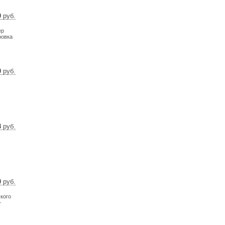
0
руб.
8 $
ер
3 €
ровка
0
руб.
1 $
2 €
8
руб.
0 $
1 €
0
руб.
9 $
кого
4 €
+