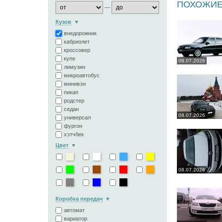
ПОХОЖИЕ
—
Кузов
внедорожник
кабриолет
кроссовер
купе
08.07.2026
лимузин
микроавтобус
минивэн
пикап
родстер
седан
08.07.2026
универсал
фургон
хэтчбек
Цвет
08.07.2026
Коробка передач
автомат
вариатор