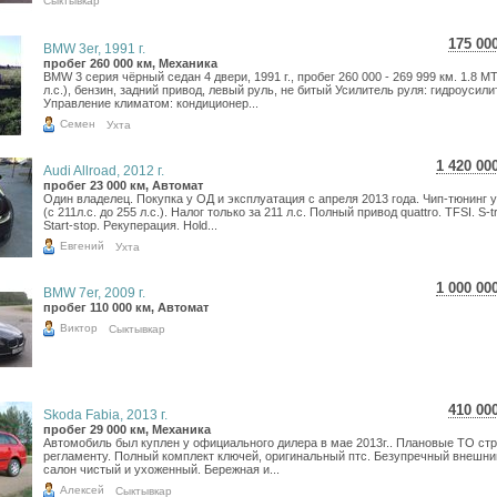
Сыктывкар
175 00
BMW 3er, 1991 г.
3 11
пробег 260 000 км, Механика
BMW 3 серия чёрный седан 4 двери, 1991 г., пробег 260 000 - 269 999 км. 1.8 MT
2 55
л.с.), бензин, задний привод, левый руль, не битый Усилитель руля: гидроусили
Управление климатом: кондиционер...
Семен
Ухта
1 420 00
Audi Allroad, 2012 г.
25 250
пробег 23 000 км, Автомат
Один владелец. Покупка у ОД и эксплуатация с апреля 2013 года. Чип-тюнинг 
20 769
(с 211л.с. до 255 л.с.). Налог только за 211 л.с. Полный привод quattro. TFSI. S-tr
Start-stop. Рекуперация. Hold...
Евгений
Ухта
1 000 00
BMW 7er, 2009 г.
17 781
пробег 110 000 км, Автомат
14 626
Виктор
Сыктывкар
410 00
Skoda Fabia, 2013 г.
7 29
пробег 29 000 км, Механика
Автомобиль был куплен у официального дилера в мае 2013г.. Плановые ТО стр
5 99
регламенту. Полный комплект ключей, оригинальный птс. Безупречный внешни
салон чистый и ухоженный. Бережная и...
Алексей
Сыктывкар