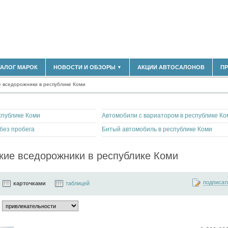
180)
ТАЛОГ МАРОК
НОВОСТИ И ОБЗОРЫ
АКЦИИ АВТОСАЛОНОВ
П
▼
БЛАСТЬ
(14298)
 вседорожники в республике Коми
(5619)
НОВОСТИ РЫНКА
ОБЗОРЫ НОВИНОК
)
ЭКСПЕРТНОЕ МНЕНИЕ
спублике Коми
Автомобили с вариатором в республике Ко
МАТЕРИАЛЫ ПАРТНЕРОВ
ВЫСТАВКИ И АВТОСАЛОНЫ
 без пробега
Битый автомобиль в республике Коми
В
кие вседорожники в республике Коми
подписат
карточками
таблицей
: