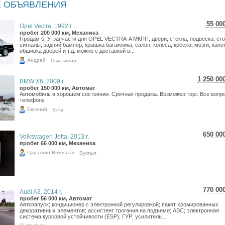
 ОБЪЯВЛЕНИЯ
55 00
Opel Vectra, 1992 г.
977
пробег 200 000 км, Механика
Продам б. У. запчасти для OPEL VECTRA-A МКПП, двери, стекла, подвеска, ст
804
сигналы, задний бампер, крышка багажника, салон, колеса, кресла, мозги, капот
обшивка дверей и т.д. можно с доставкой в...
Андрей
Сыктывкар
1 250 00
BMW X6, 2009 г.
22 227
пробег 150 000 км, Автомат
Автомобиль в хорошем состоянии. Срочная продажа. Возможен торг. Все вопр
18 283
телефону.
Евгений
Ухта
650 00
Volkswagen Jetta, 2013 г.
11 5
пробег 66 000 км, Механика
9 50
Царапкин Вячеслав
Вуктыл
770 00
Audi A3, 2014 г.
13 6
пробег 56 000 км, Автомат
Автозапуск; кондиционер с электронной регулировкой; пакет хромированных
11 2
декоративных элементов; ассистент трогания на подъеме; АВС; электронная
система курсовой устойчивости (ESP); ГУР; усилитель...