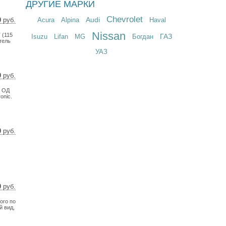
ДРУГИЕ МАРКИ
Chevrolet
Audi
Acura
Alpina
Haval
0
руб.
1 $
Nissan
 (115
9 €
ГАЗ
Isuzu
Lifan
MG
Богдан
тель
УАЗ
0
руб.
 $
у ОД
 €
onic.
0
руб.
 $
 €
0
руб.
0 $
ого по
6 €
й вид,