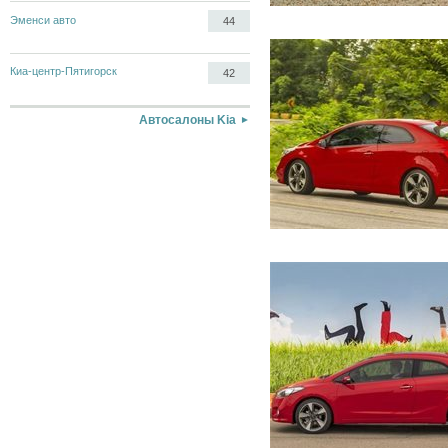
Эменси авто
44
Киа-центр-Пятигорск
42
Автосалоны Kia