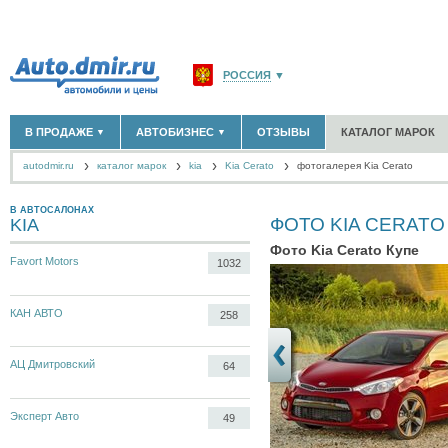
РОССИЯ
▼
МОСКВА И ОБЛАСТЬ
(58180)
В ПРОДАЖЕ
АВТОБИЗНЕС
ОТЗЫВЫ
КАТАЛОГ МАРОК
▼
▼
САНКТ-ПЕТЕРБУРГ И ОБЛАСТЬ
(14304)
autodmir.ru
каталог марок
kia
КРАСНОДАРСКИЙ КРАЙ
Kia Cerato
фотогалерея Kia Cerato
(5619)
НОВЫЕ АВТОМОБИЛИ
ОФИЦИАЛЬНЫЕ ДИЛЕРЫ
(30122)
(1347)
АВТОМОБИЛИ С ПРОБЕГОМ
АВТОСАЛОНЫ
(111644)
(4191)
КРЫМ РЕСПУБЛИКА
(412)
АВТОСЕРВИСЫ
(1118)
В АВТОСАЛОНАХ
+
ФОТО KIA CERATO
KIA
РАЗМЕСТИТЬ ОБЪЯВЛЕНИЕ
СЕВАСТОПОЛЬ
(11)
ГРУЗОПЕРЕВОЗКИ
(128)
Фото Kia Cerato Купе
ТАКСИ
(278)
Favort Motors
1032
СПИСОК ВСЕХ РЕГИОНОВ
ЗАПЧАСТИ
(848)
ЗАПРАВКИ
(1737)
АРЕНДА
(190)
КАН АВТО
258
+
ДОБАВИТЬ КОМПАНИЮ
АЦ Дмитровский
СПЕЦИАЛИСТЫ
(890)
64
Эксперт Авто
49