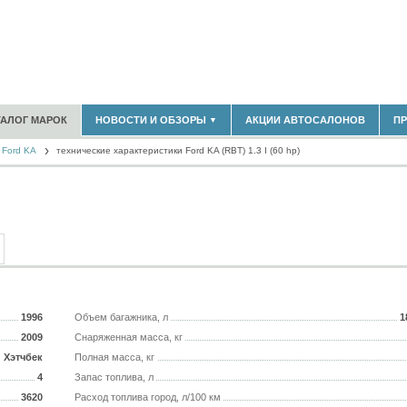
180)
ТАЛОГ МАРОК
НОВОСТИ И ОБЗОРЫ
АКЦИИ АВТОСАЛОНОВ
П
▼
БЛАСТЬ
(14304)
Ford KA
(5619)
технические характеристики Ford KA (RBT) 1.3 I (60 hp)
НОВОСТИ РЫНКА
ОБЗОРЫ НОВИНОК
)
ЭКСПЕРТНОЕ МНЕНИЕ
МАТЕРИАЛЫ ПАРТНЕРОВ
ВЫСТАВКИ И АВТОСАЛОНЫ
В
1996
Объем багажника, л
1
2009
Снаряженная масса, кг
Хэтчбек
Полная масса, кг
4
Запас топлива, л
3620
Расход топлива город, л/100 км