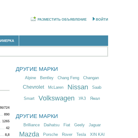
РАЗМЕСТИТЬ ОБЪЯВЛЕНИЕ
ВОЙТИ
РИМЕРКА
ДРУГИЕ МАРКИ
Alpine
Bentley
Chang Feng
Changan
Nissan
Chevrolet
McLaren
Saab
Volkswagen
Smart
УАЗ
Ямал
86/724
890
ДРУГИЕ МАРКИ
1265
Brilliance
Daihatsu
Fiat
Geely
Jaguar
42
Mazda
Porsche
Rover
Tesla
XIN KAI
8,8