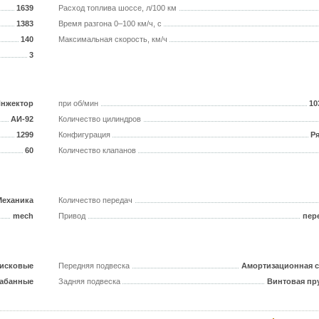
1639
Расход топлива шоссе, л/100 км
1383
Время разгона 0–100 км/ч, с
140
Максимальная скорость, км/ч
3
нжектор
при об/мин
10
АИ-92
Количество цилиндров
1299
Конфигурация
Р
60
Количество клапанов
Механика
Количество передач
mech
Привод
пер
исковые
Передняя подвеска
Амортизационная с
абанные
Задняя подвеска
Винтовая пр