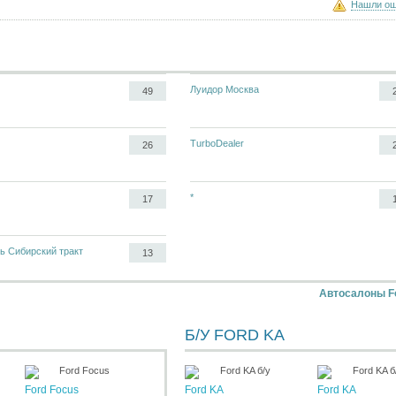
Нашли ош
Луидор Москва
49
TurboDealer
26
*
17
ь Сибирский тракт
13
Автосалоны F
Б/У FORD KA
Ford Focus
Ford KA
Ford KA