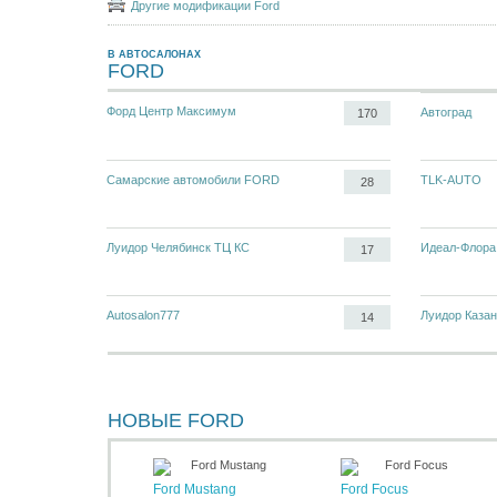
Другие модификации Ford
В АВТОСАЛОНАХ
FORD
Форд Центр Максимум
Автоград
170
Самарские автомобили FORD
TLK-AUTO
28
Луидор Челябинск ТЦ КС
Идеал-Флора
17
Autosalon777
Луидор Казан
14
НОВЫЕ FORD
Ford Mustang
Ford Focus