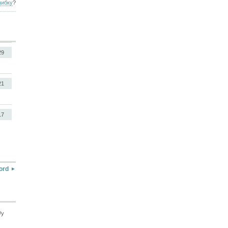
ибку
?
29
21
17
ord