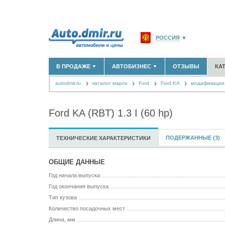
РОССИЯ
▼
МОСКВА И ОБЛАСТЬ
(58
В ПРОДАЖЕ
АВТОБИЗНЕС
ОТЗЫВЫ
КА
▼
▼
САНКТ-ПЕТЕРБУРГ И О
autodmir.ru
каталог марок
Ford
КРАСНОДАРСКИЙ КРАЙ
Ford KA
модификации 
НОВЫЕ АВТОМОБИЛИ
ОФИЦИАЛЬНЫЕ ДИЛЕРЫ
(30122)
(1347)
АВТОМОБИЛИ С ПРОБЕГОМ
АВТОСАЛОНЫ
(111641)
(4191)
КРЫМ РЕСПУБЛИКА
(412
АВТОСЕРВИСЫ
(1118)
+
Ford KA (RBT) 1.3 I (60 hp)
РАЗМЕСТИТЬ ОБЪЯВЛЕНИЕ
СЕВАСТОПОЛЬ
(11)
ГРУЗОПЕРЕВОЗКИ
(128)
ТАКСИ
(278)
СПИСОК ВСЕХ РЕГИОНО
ЗАПЧАСТИ
(848)
ПОДЕРЖАННЫЕ (3)
ТЕХНИЧЕСКИЕ ХАРАКТЕРИСТИКИ
ЗАПРАВКИ
(1737)
АРЕНДА
(190)
ОБЩИЕ ДАННЫЕ
+
ДОБАВИТЬ КОМПАНИЮ
Год начала выпуска
СПЕЦИАЛИСТЫ
(890)
Год окончания выпуска
Тип кузова
Количество посадочных мест
Длина, мм