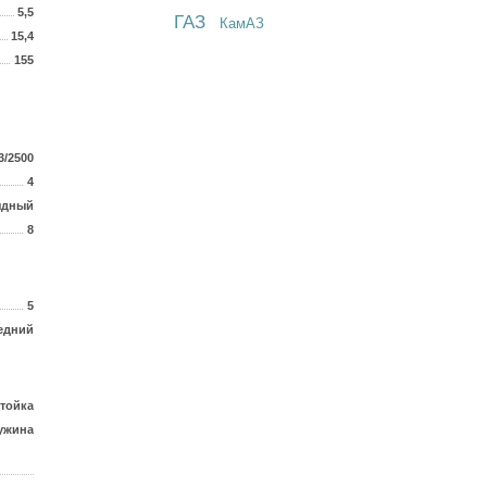
5,5
ГАЗ
КамАЗ
15,4
155
3/2500
4
ядный
8
5
едний
тойка
ужина