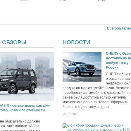
Все объявле
И ОБЗОРЫ
НОВОСТИ
CHERY c Ozon
доставка на д
любую точку
России
CHERY объяв
о расширении
географии онл
продаж на маркетплейсе Ozon. Возможн
приобрести автомобиль с доставкой на 
ранее была доступна только жителям
московского региона. Теперь оформить
 УАЗ Пикап признаны самыми
бесплатно доставку седана...
омобилями по стоимости
20.10.2023
 не обязательно должно
ого. Автомобили УАЗ по
ения оказались гораздо