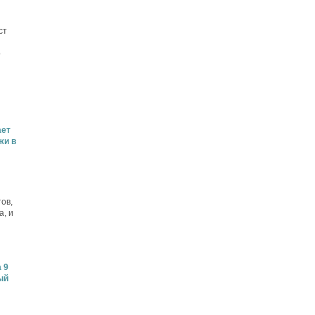
ст
о
ает
жи в
ов,
а, и
 9
ый