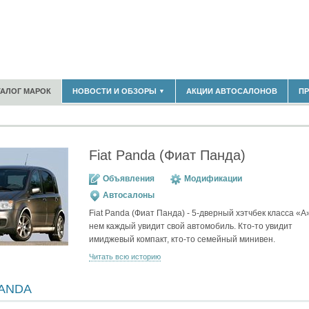
180)
ТАЛОГ МАРОК
НОВОСТИ И ОБЗОРЫ
АКЦИИ АВТОСАЛОНОВ
П
▼
БЛАСТЬ
(14304)
(5619)
НОВОСТИ РЫНКА
ОБЗОРЫ НОВИНОК
)
ЭКСПЕРТНОЕ МНЕНИЕ
Fiat Panda (Фиат Панда)
МАТЕРИАЛЫ ПАРТНЕРОВ
ВЫСТАВКИ И АВТОСАЛОНЫ
Объявления
Модификации
В
Автосалоны
Fiat Panda (Фиат Панда) - 5-дверный хэтчбек класса «А»
нем каждый увидит свой автомобиль. Кто-то увидит
имиджевый компакт, кто-то семейный минивен.
Читать всю историю
PANDA