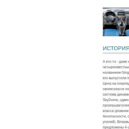
ИСТОРИЯ
А кто-то - даж
четырехместный
названием Ging
его выпустили 
Цена на покупку
своем классе п
система динами
SkyDome, сдвиг
проигрывателем
класса уровнем
безопасности, 
усилий). Вперв
предложены 4-ц