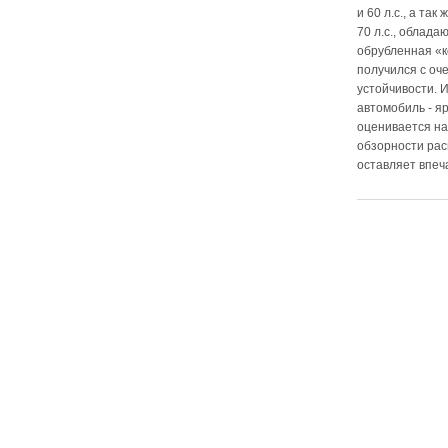
и 60 л.с., а та
70 л.с., облада
обрубленная «к
получился с оч
устойчивости. 
автомобиль - яр
оценивается на
обзорности рас
оставляет впеч
О ПРОЕКТЕ
КАРТА САЙТА