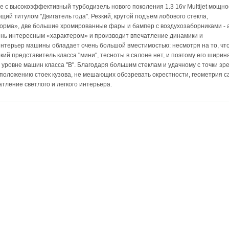
к же с высокоэффективный турбодизель нового поколения 1.3 16v Multijet мощн
ющий титулом "Двигатель года". Резкий, крутой подъем лобового стекла,
орма», две большие хромированные фары и бампер с воздухозаборниками - 
ень интересным «характером» и производит впечатление динамики и
Интерьер машины обладает очень большой вместимостью: несмотря на то, чт
кий представитель класса "мини", тесноты в салоне нет, и поэтому его ширин
 уровне машин класса "В". Благодаря большим стеклам и удачному с точки зр
положению стоек кузова, не мешающих обозревать окрестности, геометрия с
атление светлого и легкого интерьера.
РЕКЛАМОДАТЕЛЯМ
ПАКЕТ «АВТОБИЗНЕС»
ПРОФИЛЬ «СПЕЦИАЛИСТ»