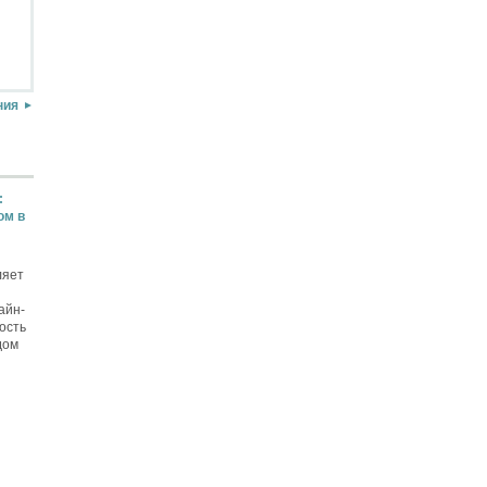
ния
:
ом в
ляет
айн-
ость
дом