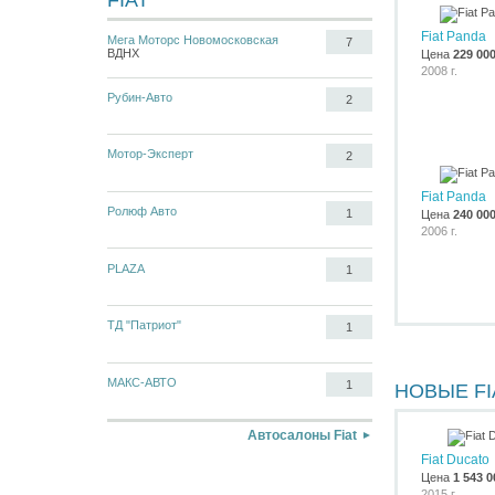
FIAT
Fiat Panda
Мега Моторс Новомосковская
7
ВДНХ
Цена
229 00
2008 г.
Рубин-Авто
2
Мотор-Эксперт
2
Fiat Panda
Ролюф Авто
1
Цена
240 00
2006 г.
PLAZA
1
ТД "Патриот"
1
МАКС-АВТО
1
НОВЫЕ FI
Автосалоны Fiat
Fiat Ducato
Цена
1 543 0
2015 г.