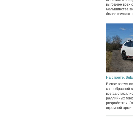
выгоднее всех 
большинства вн
более компактн
На спорте. Suba
В свое время а
своеобразной 
всегда старали
раллийных гонк
разработках. Э
огромной армией