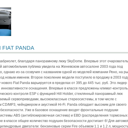
 FIAT PANDA
е кабриолет, благодаря панорамному люку SkyDome. Впервые этот очаровател
 автомобильчик публика увидела на Женевском автосалоне 2003 года под
o, однако из-за созвучия с названием одной из моделей компании Рено, на р
под новым именем. Второе поколение модели поступило в продажу в 2003 году
 нового Fiat Panda варьируется в пределах от 395 до 445 тыс. руб. Это лидер 
о инновативности оснащения. Впервые в классе предложены климат-контроль
ческого контроля ESP с функцией Hill Holder, стеклянный панорамный люк
аемый сервоприводами, высококлассные стереосистемы, в том числе с
 CD/MP3, чейнджером и акустикой Hi-Fi. Panda обладает высоким для своего
 безопасности. Уже в базовое оснащение входят фронтальные подушки
системы ABS (антиблокировочная система) и EBD (распределения тормозных
ые в классе общее количество подушек безопасности достигает 6! Для автом
илиндровые двигатели: бензиновые серии Fire объемом 1.1 и 1.2 л, мощност