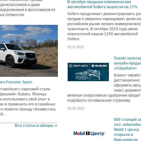
В октябре продажи коммерческих
одноклассников и даже
автомобилей Sollers выросли на 17%
едорожников и кроссоверов из
Sollers продолжает демонстрировать ро
ых сегментов.
продаж и уверенно наращивает долю на
российском рынке легкого коммерческог
транспорта. В октябре 2023 года своих
покупателей нашли 1250 автомобилей
Sollers.
03.11.2023
Suzuki запуск
онлайн-прода
«СберАвто»
Клиент сможет
дистанционно
ru Forester Sport
оформить весь
втомобили с харизмой стали
пакет документ
«фишкой» Subaru. Японцы
включая оперативное одобрение кредит
сь использовать свой опыт в
подобрать оптимальную страховку.
ах и применять его в серийных
03.06.2021
то помогло бренду обзавестись
...
600 станций за
лет: юбилейн
Все статьи и обзоры
Mobil 1 Центр
открыли в
Красноярске