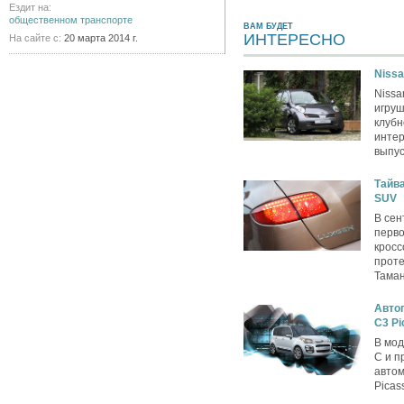
Ездит на:
общественном транспорте
ВАМ БУДЕТ
ИНТЕРЕСНО
На сайте с:
20 марта 2014 г.
Nissa
Nissa
игру
клубн
интер
выпус
Тайва
SUV
В сен
перво
кросс
проте
Таман
Автог
C3 Pi
В мод
C и п
автом
Picas