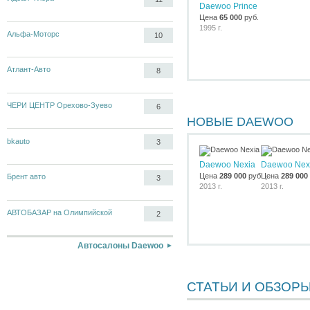
Daewoo Prince
Цена
65 000
руб.
1995 г.
Альфа-Моторс
10
Атлант-Авто
8
ЧЕРИ ЦЕНТР Орехово-Зуево
6
НОВЫЕ DAEWOO
bkauto
3
Daewoo Nexia
Daewoo Nex
Цена
289 000
руб.
Цена
289 000
Брент авто
3
2013 г.
2013 г.
АВТОБАЗАР на Олимпийской
2
Автосалоны Daewoo
СТАТЬИ И ОБЗОР