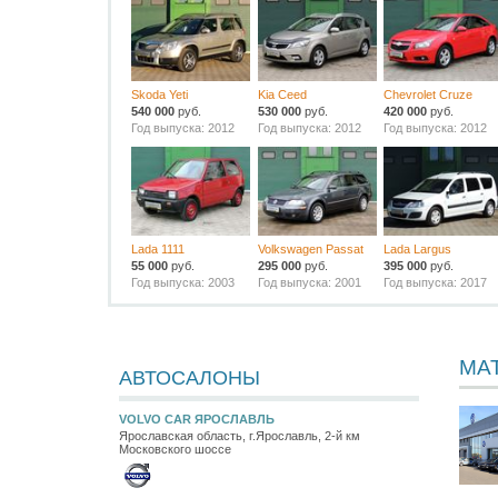
Skoda Yeti
Kia Ceed
Chevrolet Cruze
540 000
руб.
530 000
руб.
420 000
руб.
Год выпуска: 2012
Год выпуска: 2012
Год выпуска: 2012
Lada 1111
Volkswagen Passat
Lada Largus
55 000
руб.
295 000
руб.
395 000
руб.
Год выпуска: 2003
Год выпуска: 2001
Год выпуска: 2017
МА
АВТОСАЛОНЫ
VOLVO CAR ЯРОСЛАВЛЬ
Ярославская область, г.Ярославль, 2-й км
Московского шоссе