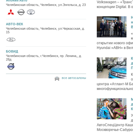
Япония Авто
Volkswagen – «Транс
Челябинская область, Челябинск, ул.Энгельса, д. 23
концепции Digital. В 
H
н
АВТО-ВЕК
Челябинская область, Челябинск, ул.Черкасская, д.
15
«
к
открытии нового офи
Hyundai «АВН» в Вел
БОВИД
Челябинская область, г.Челябинск, пр. Ленина,, д.
К
28д
д
П
К
все автосалоны
о
центра «Атлант-М Ба
многофункциональном
д
У
д
АвтоСпецЦентр Каши
Москворечье-Сабурово