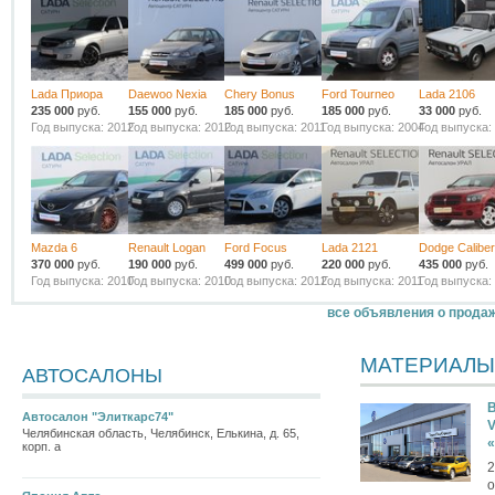
Lada Приора
Daewoo Nexia
Chery Bonus
Ford Tourneo
Lada 2106
235 000
руб.
155 000
руб.
185 000
руб.
185 000
руб.
33 000
руб.
Год выпуска: 2012
Год выпуска: 2012
Год выпуска: 2011
Год выпуска: 2004
Год выпуска:
Mazda 6
Renault Logan
Ford Focus
Lada 2121
Dodge Caliber
370 000
руб.
190 000
руб.
499 000
руб.
220 000
руб.
435 000
руб.
Год выпуска: 2010
Год выпуска: 2010
Год выпуска: 2012
Год выпуска: 2011
Год выпуска:
все объявления о прода
МАТЕРИАЛЫ
АВТОСАЛОНЫ
В
Автосалон "Элиткарс74"
V
Челябинская область, Челябинск, Елькина, д. 65,
корп. а
2
о