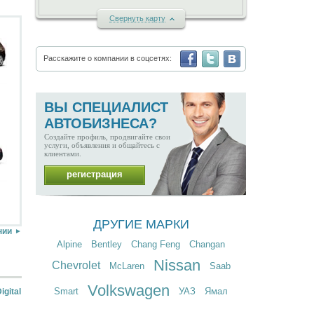
C
вернуть карту
Расскажите о компании в соцсетях:
ВЫ СПЕЦИАЛИСТ
АВТОБИЗНЕСА?
Создайте профиль, продвигайте свои
услуги, объявления и общайтесь с
клиентами.
регистрация
ДРУГИЕ МАРКИ
нии
Alpine
Bentley
Chang Feng
Changan
Nissan
Chevrolet
McLaren
Saab
Volkswagen
Smart
УАЗ
Ямал
gital