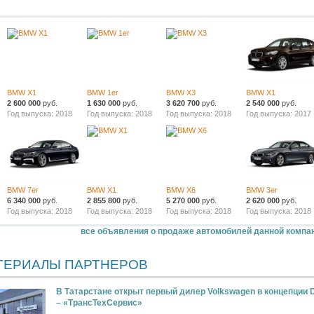
BMW X1
BMW 1er
BMW X3
BMW X1
2 600 000
руб.
1 630 000
руб.
3 620 700
руб.
2 540 000
руб.
Год выпуска: 2018
Год выпуска: 2018
Год выпуска: 2018
Год выпуска: 2017
BMW 7er
BMW X1
BMW X6
BMW 3er
6 340 000
руб.
2 855 800
руб.
5 270 000
руб.
2 620 000
руб.
Год выпуска: 2018
Год выпуска: 2018
Год выпуска: 2018
Год выпуска: 2018
все объявления о продаже автомобилей данной компа
ТЕРИАЛЫ ПАРТНЕРОВ
В Татарстане открыт первый дилер Volkswagen в концепции Di
– «ТрансТехСервис»