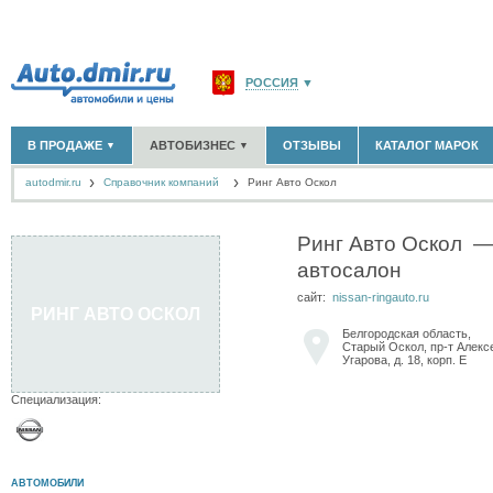
РОССИЯ
▼
МОСКВА И ОБЛАСТЬ
(58180)
В ПРОДАЖЕ
АВТОБИЗНЕС
ОТЗЫВЫ
КАТАЛОГ МАРОК
▼
▼
САНКТ-ПЕТЕРБУРГ И ОБЛАСТЬ
(14304)
autodmir.ru
Cправочник компаний
КРАСНОДАРСКИЙ КРАЙ
Ринг Авто Оскол
(5619)
НОВЫЕ АВТОМОБИЛИ
ОФИЦИАЛЬНЫЕ ДИЛЕРЫ
(30122)
(1347)
АВТОМОБИЛИ С ПРОБЕГОМ
АВТОСАЛОНЫ
(111641)
(4191)
КРЫМ РЕСПУБЛИКА
(412)
АВТОСЕРВИСЫ
(1118)
Ринг Авто Оскол
— 
+
РАЗМЕСТИТЬ ОБЪЯВЛЕНИЕ
СЕВАСТОПОЛЬ
(11)
ГРУЗОПЕРЕВОЗКИ
(128)
автосалон
ТАКСИ
(278)
СПИСОК ВСЕХ РЕГИОНОВ
ЗАПЧАСТИ
(848)
сайт:
nissan-ringauto.ru
РИНГ АВТО ОСКОЛ
ЗАПРАВКИ
(1737)
Белгородская область,
АРЕНДА
(190)
Старый Оскол, пр-т Алекс
Угарова, д. 18, корп. E
+
ДОБАВИТЬ КОМПАНИЮ
Специализация:
СПЕЦИАЛИСТЫ
(890)
АВТОМОБИЛИ