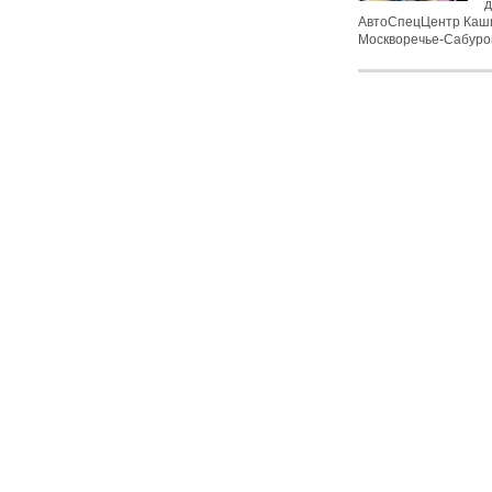
д
АвтоСпецЦентр Каши
Москворечье-Сабурово