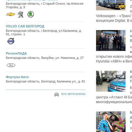
Белгородская область, г.Старый Оскол, пр.Алексея
2
Угарова, д. 9
о
Volkswagen – «Транс
концепции Digital. В 
VOLVO CAR БЕЛГОРОД
Белгородская область, г.Белгород, ул.Калинина, д.
H
81, строен. 1
н
«
к
РегионЛАДА
открытии нового офи
Белгородская область, Валуйки, ул. Никитина, д. 27
Hyundai «АВН» в Вел
К
д
Фортуна-Авто
П
Белгородская область, Белгород, Калинина ул., д. 81
К
о
все автосалоны
центра «Атлант-М Ба
многофункциональном
д
У