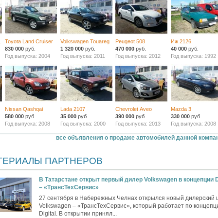
sat CC
Toyota Land Cruiser
Volkswagen Touareg
Peugeot 508
Иж 2126
830 000
руб.
1 320 000
руб.
470 000
руб.
40 000
руб.
Год выпуска: 2004
Год выпуска: 2011
Год выпуска: 2012
Год выпуска: 1992
Nissan Qashqai
Lada 2107
Chevrolet Aveo
Mazda 3
580 000
руб.
35 000
руб.
390 000
руб.
330 000
руб.
Год выпуска: 2008
Год выпуска: 2000
Год выпуска: 2013
Год выпуска: 2008
все объявления о продаже автомобилей данной компа
ТЕРИАЛЫ ПАРТНЕРОВ
В Татарстане открыт первый дилер Volkswagen в концепции Di
– «ТрансТехСервис»
27 сентября в Набережных Челнах открылся новый дилерский 
Volkswagen – «ТрансТехСервис», который работает по концепц
Digital. В открытии принял...