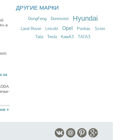
ДРУГИЕ МАРКИ
Hyundai
DongFeng
Doninvest
об
Н» в
Opel
Land Rover
Lincoln
Pontiac
Scion
Tata
Tesla
КамАЗ
ТАГАЗ
кого
a на
SKODA
ечье-
ров