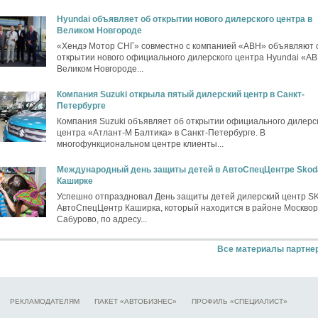
Hyundai объявляет об открытии нового дилерского центра в
Великом Новгороде
«Хендэ Мотор СНГ» совместно с компанией «АВН» объявляют 
открытии нового официального дилерского центра Hyundai «АВ
Великом Новгороде...
Компания Suzuki открыла пятый дилерский центр в Санкт-
Петербурге
Компания Suzuki объявляет об открытии официального дилерс
центра «Атлант-М Балтика» в Санкт-Петербурге. В
многофункциональном центре клиенты...
Международный день защиты детей в АвтоСпецЦентре Skod
Каширке
Успешно отпраздновал День защиты детей дилерский центр 
АвтоСпецЦентр Каширка, который находится в районе Москвор
Сабурово, по адресу...
Все материалы партне
РЕКЛАМОДАТЕЛЯМ
ПАКЕТ «АВТОБИЗНЕС»
ПРОФИЛЬ «СПЕЦИАЛИСТ»