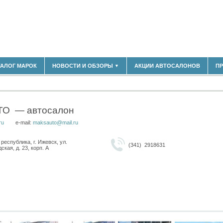
183)
ТАЛОГ МАРОК
НОВОСТИ И ОБЗОРЫ
АКЦИИ АВТОСАЛОНОВ
П
▼
БЛАСТЬ
(14298)
(5619)
НОВОСТИ РЫНКА
ОБЗОРЫ НОВИНОК
)
ЭКСПЕРТНОЕ МНЕНИЕ
ТО
— автосалон
МАТЕРИАЛЫ ПАРТНЕРОВ
ru
e-mail:
maksauto@mail.ru
ВЫСТАВКИ И АВТОСАЛОНЫ
В
республика, г. Ижевск, ул.
(341) 2918631
ская, д. 23, корп. А