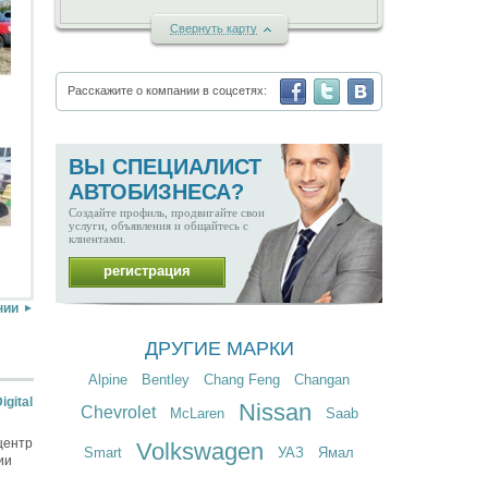
C
вернуть карту
Расскажите о компании в соцсетях:
ВЫ СПЕЦИАЛИСТ
АВТОБИЗНЕСА?
Создайте профиль, продвигайте свои
услуги, объявления и общайтесь с
клиентами.
регистрация
нии
ДРУГИЕ МАРКИ
Alpine
Bentley
Chang Feng
Changan
gital
Nissan
Chevrolet
McLaren
Saab
центр
Volkswagen
Smart
УАЗ
Ямал
ии