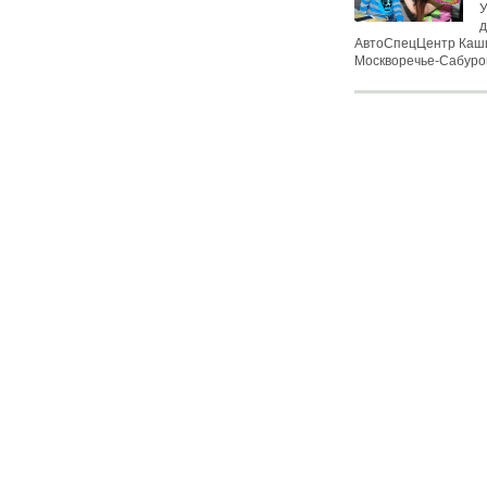
У
д
АвтоСпецЦентр Каши
Москворечье-Сабурово