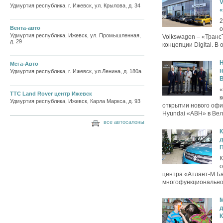
V
Удмуртия республика, г. Ижевск, ул. Крылова, д. 34
2
Вента-авто
о
Удмуртия республика, Ижевск, ул. Промышленная,
Volkswagen – «Транс
д. 29
концепции Digital. В 
H
Мега-Авто
н
Удмуртия республика, г. Ижевск, ул.Ленина, д. 180а
«
ТТС Land Rover центр Ижевск
к
Удмуртия республика, Ижевск, Карла Маркса, д. 93
открытии нового офи
Hyundai «АВН» в Вел
все автосалоны
К
д
П
К
о
центра «Атлант-М Ба
многофункциональном
д