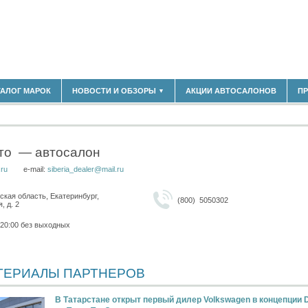
183)
ТАЛОГ МАРОК
НОВОСТИ И ОБЗОРЫ
АКЦИИ АВТОСАЛОНОВ
П
▼
БЛАСТЬ
(14298)
(5619)
НОВОСТИ РЫНКА
ОБЗОРЫ НОВИНОК
)
ЭКСПЕРТНОЕ МНЕНИЕ
то
— автосалон
МАТЕРИАЛЫ ПАРТНЕРОВ
.ru
e-mail:
siberia_dealer@mail.ru
ВЫСТАВКИ И АВТОСАЛОНЫ
В
кая область, Екатеринбург,
(800) 5050302
, д. 2
 20:00 без выходных
ТЕРИАЛЫ ПАРТНЕРОВ
В Татарстане открыт первый дилер Volkswagen в концепции Di