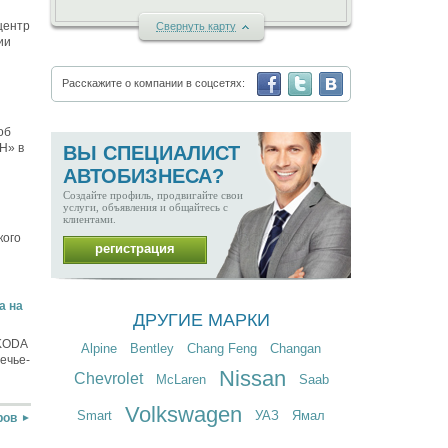
центр
C
вернуть карту
ии
Расскажите о компании в соцсетях:
об
Н» в
ВЫ СПЕЦИАЛИСТ
АВТОБИЗНЕСА?
Создайте профиль, продвигайте свои
услуги, объявления и общайтесь с
клиентами.
кого
регистрация
a на
ДРУГИЕ МАРКИ
SKODA
Alpine
Bentley
Chang Feng
Changan
ечье-
Nissan
Chevrolet
McLaren
Saab
Volkswagen
Smart
УАЗ
Ямал
ров