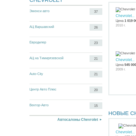
CHEVROLET
Эменси авто
37
Chevrolet...
Цена
1 019 0
2010 г.
АЦ Варшавский
26
Евродилер
23
АЦ на Тимирязевской
21
Chevrolet...
Цена
545 00
2009 г.
Auto-City
21
Центр Авто Плюс
20
Вектор-Авто
15
НОВЫЕ C
Автосалоны Chevrolet
Chevrolet...