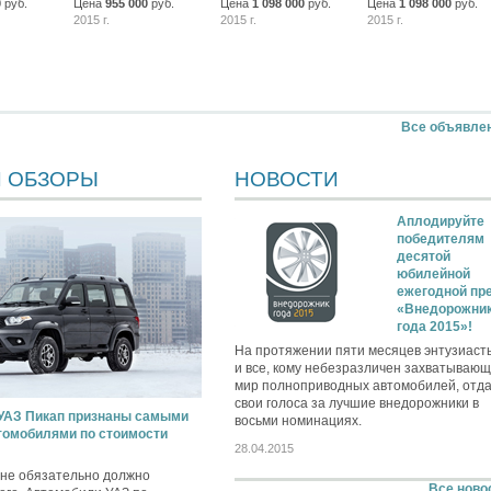
0
руб.
Цена
955 000
руб.
Цена
1 098 000
руб.
Цена
1 098 000
руб.
2015 г.
2015 г.
2015 г.
Все объявле
И ОБЗОРЫ
НОВОСТИ
Аплодируйте
победителям
десятой
юбилейной
ежегодной пр
«Внедорожни
года 2015»!
На протяжении пяти месяцев энтузиаст
и все, кому небезразличен захватываю
мир полноприводных автомобилей, отд
свои голоса за лучшие внедорожники в
 УАЗ Пикап признаны самыми
восьми номинациях.
омобилями по стоимости
28.04.2015
 не обязательно должно
Все ново