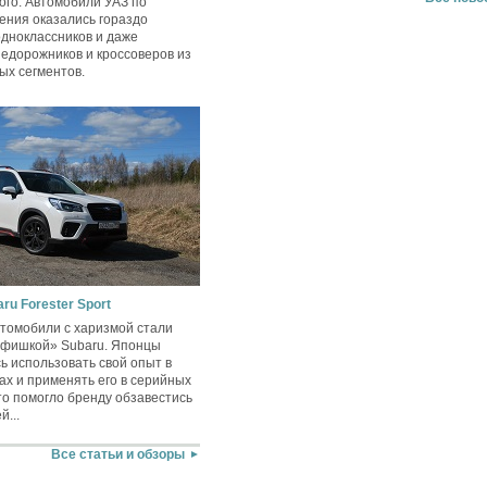
ого. Автомобили УАЗ по
ения оказались гораздо
одноклассников и даже
едорожников и кроссоверов из
ых сегментов.
ru Forester Sport
втомобили с харизмой стали
«фишкой» Subaru. Японцы
сь использовать свой опыт в
ах и применять его в серийных
то помогло бренду обзавестись
...
Все статьи и обзоры