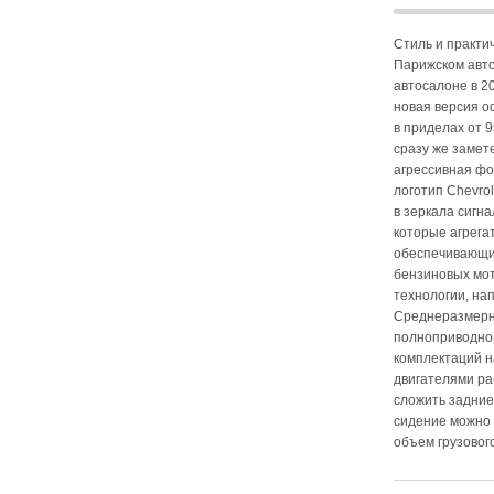
Стиль и практи
Парижском авто
автосалоне в 2
новая версия о
в приделах от 9
сразу же замет
агрессивная фо
логотип Chevro
в зеркала сигн
которые агрега
обеспечивающим
бензиновых мото
технологии, на
Среднеразмерны
полноприводной
комплектаций н
двигателями ра
сложить задние
сидение можно 
объем грузовог