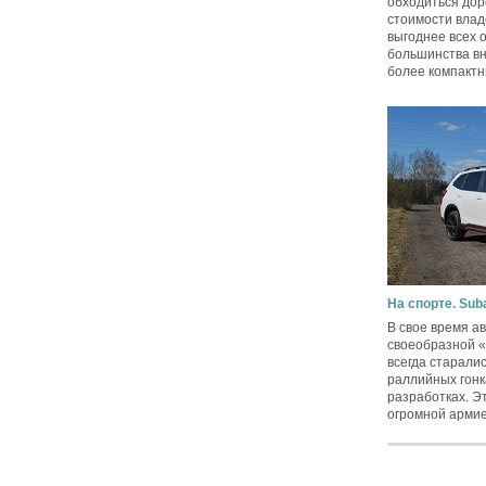
обходиться дор
стоимости влад
выгоднее всех 
большинства вн
более компактн
На спорте. Suba
В свое время а
своеобразной 
всегда старали
раллийных гонк
разработках. Э
огромной армией