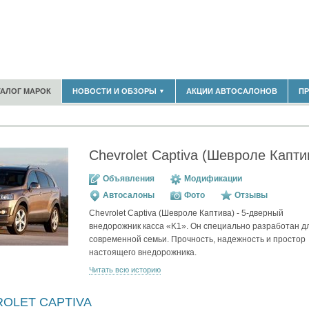
180)
ТАЛОГ МАРОК
НОВОСТИ И ОБЗОРЫ
АКЦИИ АВТОСАЛОНОВ
П
▼
БЛАСТЬ
(14298)
(5619)
НОВОСТИ РЫНКА
ОБЗОРЫ НОВИНОК
)
ЭКСПЕРТНОЕ МНЕНИЕ
Chevrolet Captiva (Шевроле Капти
МАТЕРИАЛЫ ПАРТНЕРОВ
ВЫСТАВКИ И АВТОСАЛОНЫ
Объявления
Модификации
В
Автосалоны
Фото
Отзывы
Chevrolet Captiva (Шевроле Каптива) - 5-дверный
внедорожник касса «K1». Он специально разработан д
современной семьи. Прочность, надежность и простор
настоящего внедорожника.
Читать всю историю
ROLET CAPTIVA