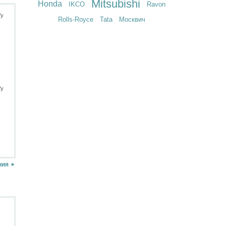
Mitsubishi
Honda
IKCO
Ravon
Rolls-Royce
Tata
Москвич
ния