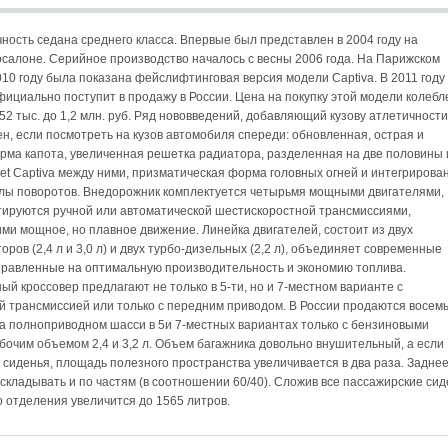
чность седана среднего класса. Впервые был представлен в 2004 году на
салоне. Серийное производство началось с весны 2006 года. На Парижском
010 году была показана фейслифтинговая версия модели Captiva. В 2011 году
фициально поступит в продажу в России. Цена на покупку этой модели колебл
52 тыс. до 1,2 млн. руб. Ряд нововведений, добавляющий кузову атлетичности
ен, если посмотреть на кузов автомобиля спереди: обновленная, острая и
рма капота, увеличенная решетка радиатора, разделенная на две половины 
let Captiva между ними, призматическая форма головных огней и интегриров
алы поворотов. Внедорожник комплектуется четырьмя мощными двигателями,
тируются ручной или автоматической шестискоростной трансмиссиями,
и мощное, но плавное движение. Линейка двигателей, состоит из двух
ров (2,4 л и 3,0 л) и двух турбо-дизельных (2,2 л), объединяет современные
правленные на оптимальную производительность и экономию топлива.
й кроссовер предлагают не только в 5-ти, но и 7-местном варианте с
 трансмиссией или только с передним приводом. В России продаются восем
а полноприводном шасси в 5и 7-местных вариантах только с бензиновыми
бочим объемом 2,4 и 3,2 л. Объем багажника довольно внушительный, а если
 сиденья, площадь полезного пространства увеличивается в два раза. Задне
складывать и по частям (в соотношении 60/40). Сложив все пассажирские сид
о отделения увеличится до 1565 литров.