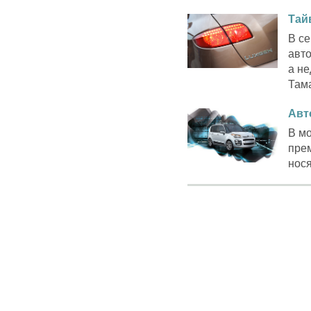
Тай
В се
авт
а не
Тама
Авт
В мо
пре
нося