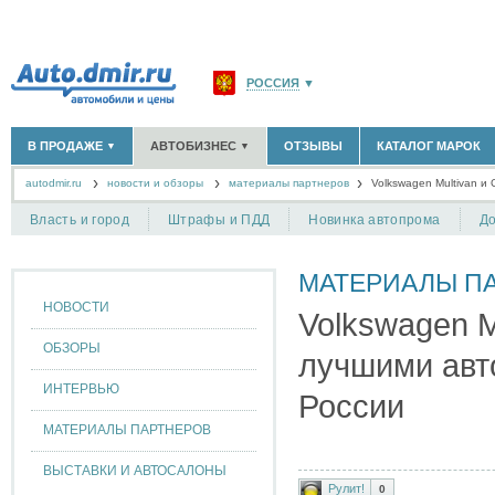
РОССИЯ
▼
МОСКВА И ОБЛАСТЬ
(58180)
В ПРОДАЖЕ
АВТОБИЗНЕС
ОТЗЫВЫ
КАТАЛОГ МАРОК
▼
▼
САНКТ-ПЕТЕРБУРГ И ОБЛАСТЬ
(14298)
autodmir.ru
новости и обзоры
материалы партнеров
КРАСНОДАРСКИЙ КРАЙ
Volkswagen Multivan 
(5619)
НОВЫЕ АВТОМОБИЛИ
ОФИЦИАЛЬНЫЕ ДИЛЕРЫ
(30122)
(1347)
АВТОМОБИЛИ С ПРОБЕГОМ
АВТОСАЛОНЫ
(111638)
(4191)
КРЫМ РЕСПУБЛИКА
(412)
Власть и город
Штрафы и ПДД
Новинка автопрома
До
АВТОСЕРВИСЫ
(1118)
+
РАЗМЕСТИТЬ ОБЪЯВЛЕНИЕ
СЕВАСТОПОЛЬ
(11)
ГРУЗОПЕРЕВОЗКИ
(128)
МАТЕРИАЛЫ П
ТАКСИ
(278)
СПИСОК ВСЕХ РЕГИОНОВ
ЗАПЧАСТИ
(848)
НОВОСТИ
Volkswagen M
ЗАПРАВКИ
(1737)
АРЕНДА
(190)
ОБЗОРЫ
лучшими авт
+
ДОБАВИТЬ КОМПАНИЮ
ИНТЕРВЬЮ
России
СПЕЦИАЛИСТЫ
(890)
МАТЕРИАЛЫ ПАРТНЕРОВ
ВЫСТАВКИ И АВТОСАЛОНЫ
Рулит!
0