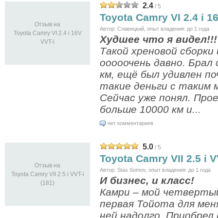
2.4
/ 5
Toyota Camry VI 2.4 i 1
Отзыв на
Автор: Славяцкий, опыт владения: до 1 года
Toyota Camry VI 2.4 i 16V
Худшее что я видел!!!
VVT-i
Такой хреновой сборки 
ооооочень давно. Брал 
км, ещё был удивлен по
такие деньги с таким 
Сейчас уже понял. Прое
больше 10000 км и...
нет комментариев
5.0
/ 5
Toyota Camry VII 2.5 i V
Отзыв на
Автор: Stas Somov, опыт владения: до 1 года
Toyota Camry VII 2.5 i VVT-i
И бизнес, и класс!
(181)
Камри – мой четверты
первая Тойота для меня
ней надолго. Приобрел