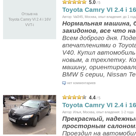
5.0
/ 5
Toyota Camry VI 2.4 i 1
Отзыв на
Автор: Val345, Москва, опыт владения: до 1 год
Toyota Camry VI 2.4 i 16V
Нормальная машина, 
VVT-i
закидонов, все что на
Всем доброго дня. Поде
впечатлениями о Toyota
V40. Купил автомобиль 
новым, а трехлетку. К
машину, ориентировалс
BMW 5 серии, Nissan Te
нет комментариев
4.4
/ 5
Toyota Camry VI 2.4 i 1
Автор: Илья, Москва, опыт владения: 1-2 года
Прекрасный, надежны
просторным салоном
Проездил на автомобил