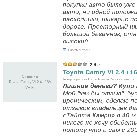
покупки авто было уже
авто, ни одной поломк
расходники, шикарно п
дороге. Просторный ши
большой багажник, от
высокий...
1 комментарий
2.6
/ 5
Toyota Camry VI 2.4 i 1
Отзыв на
Автор: Ярослав Гроза Тойоты, Москва, опыт вл
Toyota Camry VI 2.4 i 16V
Лишние деньги? Купи 
VVT-i
Мой "как бы отзыв", б
ироническим, сделаю п
отзывов владельцев д
«Тайота Камри» в 40-м 
никого не хочу обидет
потому что и сам с 2008