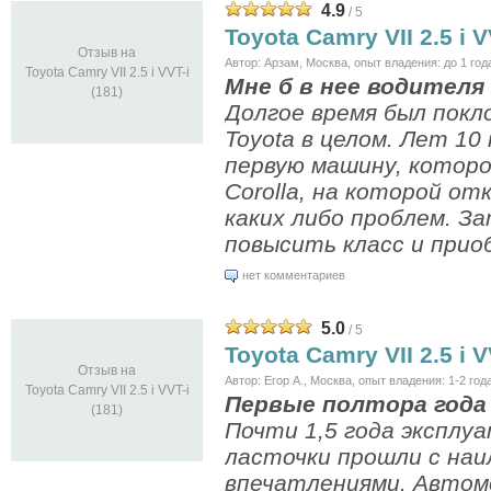
4.9
/ 5
Toyota Camry VII 2.5 i V
Отзыв на
Автор: Арзам, Москва, опыт владения: до 1 год
Toyota Camry VII 2.5 i VVT-i
Мне б в нее водителя 
(181)
Долгое время был покл
Toyota в целом. Лет 10
первую машину, которо
Corolla, на которой от
каких либо проблем. З
повысить класс и приоб
нет комментариев
5.0
/ 5
Toyota Camry VII 2.5 i V
Отзыв на
Автор: Егор A., Москва, опыт владения: 1-2 год
Toyota Camry VII 2.5 i VVT-i
Первые полтора года 
(181)
Почти 1,5 года эксплу
ласточки прошли с на
впечатлениями. Автом