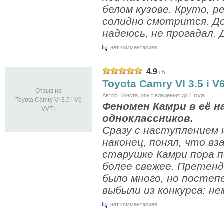
белом кузове. Круто, р
солидно смотрится. До
надеюсь, не прогадал. Д
нет комментариев
4.9
/ 5
Toyota Camry VI 3.5 i V
Отзыв на
Автор: Конста, опыт владения: до 1 года
Toyota Camry VI 3.5 i V6
Феномен Камри в её 
VVT-i
одноклассников.
Сразу с наступлением н
наконец, понял, что в
старушке Камри пора 
более свежее. Претен
было много, но постеп
выбыли из конкурса: нем
нет комментариев