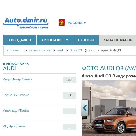
РОССИЯ
▼
МОСКВА И ОБЛАСТЬ
(58180)
В ПРОДАЖЕ
АВТОБИЗНЕС
ОТЗЫВЫ
КАТАЛОГ МАРОК
▼
▼
САНКТ-ПЕТЕРБУРГ И ОБЛАСТЬ
(14304)
autodmir.ru
каталог марок
audi
КРАСНОДАРСКИЙ КРАЙ
Audi Q3
фотогалерея Audi Q3
(5619)
НОВЫЕ АВТОМОБИЛИ
ОФИЦИАЛЬНЫЕ ДИЛЕРЫ
(30122)
(1347)
АВТОМОБИЛИ С ПРОБЕГОМ
АВТОСАЛОНЫ
(111644)
(4191)
КРЫМ РЕСПУБЛИКА
(412)
АВТОСЕРВИСЫ
(1118)
В АВТОСАЛОНАХ
+
ФОТО AUDI Q3 (АУ
AUDI
РАЗМЕСТИТЬ ОБЪЯВЛЕНИЕ
СЕВАСТОПОЛЬ
(11)
ГРУЗОПЕРЕВОЗКИ
(128)
Фото Audi Q3 Внедорож
ТАКСИ
(278)
Ауди Центр Север
318
СПИСОК ВСЕХ РЕГИОНОВ
ЗАПЧАСТИ
(848)
ЗАПРАВКИ
(1737)
АРЕНДА
(190)
ТрансТехСервис
47
+
ДОБАВИТЬ КОМПАНИЮ
Авангард -Трейд
СПЕЦИАЛИСТЫ
(890)
8
АЦ Ярославль
8