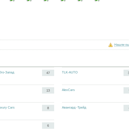
Нашли ош
Юго-Запад
TLK-AUTO
47
AlexCars
13
uxury Cars
Авангард -Трейд
8
6