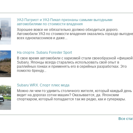
УАЗ Патриот и УАЗ Пикап признаны самыми выгодными
автомобилями по стоимости владения
Хорошее вовсе не обязательно должно обходиться дорого.
Автомобили УАЗ по стоимости владения оказались гораздо выгодн
всех одноклассников и даже...
На спорте. Subaru Forester Sport
В свое время автомобили с харизмой стали своеобразной «фишкой
Subaru. Японцы всегда старались использовать свой опыт в
раллийных гонках и применять его в серийных разработках. Это
помогло бренду...
Subaru WRX. Спорт плюс мода
Можно ли чем-то удивить столичного жителя, который каждый день
видит на дорогах сотни машин? Оказывается, да. Японским
спорткаром, который попадается так же редко, как и суперкары.
Все ста