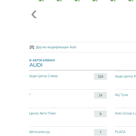
Другие модификации Audi
В АВТОСАЛОНАХ
AUDI
Ауди Центр Север
Ауди Центр 
318
*
АЦ Тула
24
Центр Авто Плюс
Auto Group L
9
Автосалон.ру
PLAZA
7