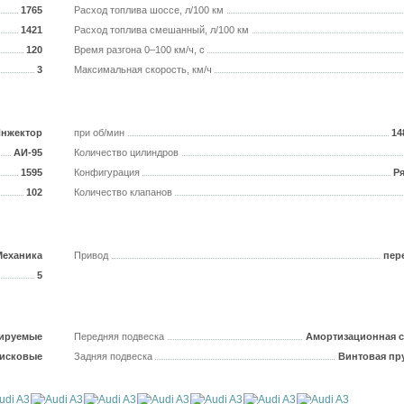
1765
Расход топлива шоссе, л/100 км
1421
Расход топлива смешанный, л/100 км
120
Время разгона 0–100 км/ч, с
3
Максимальная скорость, км/ч
нжектор
при об/мин
14
АИ-95
Количество цилиндров
1595
Конфигурация
Р
102
Количество клапанов
Механика
Привод
пер
5
ируемые
Передняя подвеска
Амортизационная с
исковые
Задняя подвеска
Винтовая пр