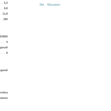
5,3
Иж
Москвич
6,8
11,8
185
8/3800
4
ядный
8
едний
тойка
ужина