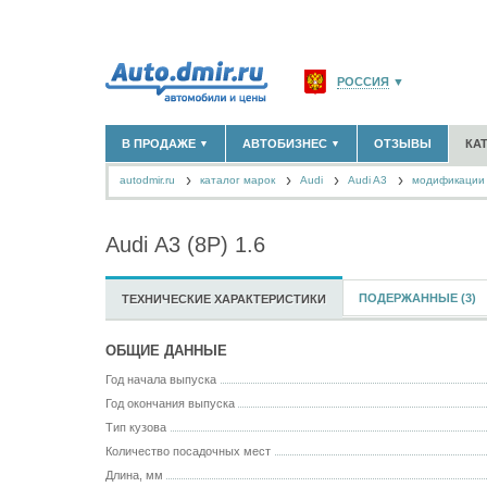
РОССИЯ
▼
МОСКВА И ОБЛАСТЬ
(58
В ПРОДАЖЕ
АВТОБИЗНЕС
ОТЗЫВЫ
КА
▼
▼
САНКТ-ПЕТЕРБУРГ И О
autodmir.ru
каталог марок
Audi
КРАСНОДАРСКИЙ КРАЙ
Audi A3
модификации 
НОВЫЕ АВТОМОБИЛИ
ОФИЦИАЛЬНЫЕ ДИЛЕРЫ
(30122)
(1347)
АВТОМОБИЛИ С ПРОБЕГОМ
АВТОСАЛОНЫ
(111642)
(4191)
КРЫМ РЕСПУБЛИКА
(412
АВТОСЕРВИСЫ
(1118)
+
Audi A3 (8P) 1.6
РАЗМЕСТИТЬ ОБЪЯВЛЕНИЕ
СЕВАСТОПОЛЬ
(11)
ГРУЗОПЕРЕВОЗКИ
(128)
ТАКСИ
(278)
СПИСОК ВСЕХ РЕГИОНО
ЗАПЧАСТИ
(848)
ПОДЕРЖАННЫЕ (3)
ТЕХНИЧЕСКИЕ ХАРАКТЕРИСТИКИ
ЗАПРАВКИ
(1737)
АРЕНДА
(190)
ОБЩИЕ ДАННЫЕ
+
ДОБАВИТЬ КОМПАНИЮ
Год начала выпуска
СПЕЦИАЛИСТЫ
(890)
Год окончания выпуска
Тип кузова
Количество посадочных мест
Длина, мм