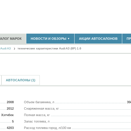
183)
ТАЛОГ МАРОК
НОВОСТИ И ОБЗОРЫ
АКЦИИ АВТОСАЛОНОВ
П
▼
БЛАСТЬ
(14298)
Audi A3
(5619)
технические характеристики Audi A3 (8P) 1.6
НОВОСТИ РЫНКА
ОБЗОРЫ НОВИНОК
)
ЭКСПЕРТНОЕ МНЕНИЕ
МАТЕРИАЛЫ ПАРТНЕРОВ
ВЫСТАВКИ И АВТОСАЛОНЫ
В
АВТОСАЛОНЫ (1)
2008
Объем багажника, л
35
2012
Снаряженная масса, кг
Хэтчбек
Полная масса, кг
5
Запас топлива, л
4203
Расход топлива город, л/100 км