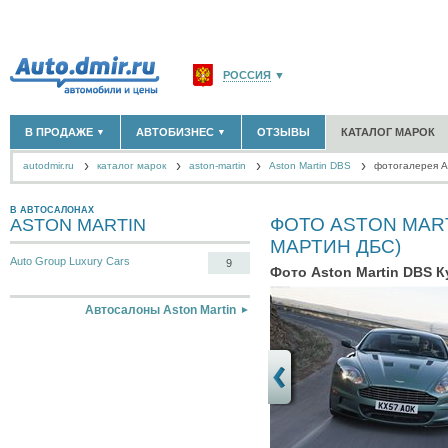
РОССИЯ
▼
МОСКВА И ОБЛАСТЬ
(58180)
В ПРОДАЖЕ
АВТОБИЗНЕС
ОТЗЫВЫ
КАТАЛОГ МАРОК
▼
▼
САНКТ-ПЕТЕРБУРГ И ОБЛАСТЬ
(14304)
autodmir.ru
каталог марок
aston-martin
КРАСНОДАРСКИЙ КРАЙ
Aston Martin DBS
(5619)
фотогалерея A
НОВЫЕ АВТОМОБИЛИ
ОФИЦИАЛЬНЫЕ ДИЛЕРЫ
(30122)
(1347)
АВТОМОБИЛИ С ПРОБЕГОМ
АВТОСАЛОНЫ
(111644)
(4191)
КРЫМ РЕСПУБЛИКА
(412)
АВТОСЕРВИСЫ
(1118)
В АВТОСАЛОНАХ
+
ФОТО ASTON MART
ASTON MARTIN
РАЗМЕСТИТЬ ОБЪЯВЛЕНИЕ
СЕВАСТОПОЛЬ
(11)
ГРУЗОПЕРЕВОЗКИ
(128)
МАРТИН ДБС)
ТАКСИ
(278)
Auto Group Luxury Cars
9
СПИСОК ВСЕХ РЕГИОНОВ
ЗАПЧАСТИ
(848)
Фото Aston Martin DBS К
ЗАПРАВКИ
(1737)
Автосалоны Aston Martin
АРЕНДА
(190)
+
ДОБАВИТЬ КОМПАНИЮ
СПЕЦИАЛИСТЫ
(890)