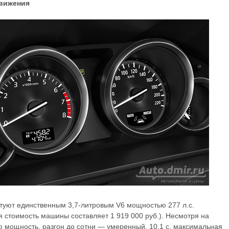
движения
туют единственным 3,7-литровым V6 мощностью 277 л.с.
 стоимость машины составляет 1 919 000 руб.). Несмотря на
 мощность, разгон до сотни — умеренный, 10,1 с, максимальная