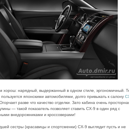
м хорош: нарядный, выдержанный в одном стиле, эргономичный. Т
ь пользуется японскими автомобилями, долго привыкать к салону
C
Огорчает разве что качество отделки. Зато кабина очень просторна
длины — такой показатель позволяет ставить CX-9 в один ряд с
ными внедорожниками и кроссоверами!
шей сестры (красавицы и спортсменки) CX-9 выглядит пусть и не