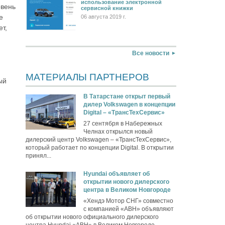
использование электронной
овень
сервисной книжки
е
06 августа 2019 г.
т,
Все новости
МАТЕРИАЛЫ ПАРТНЕРОВ
ый
В Татарстане открыт первый
дилер Volkswagen в концепции
Digital – «ТрансТехСервис»
27 сентября в Набережных
Челнах открылся новый
дилерский центр Volkswagen – «ТрансТехСервис»,
который работает по концепции Digital. В открытии
принял...
Hyundai объявляет об
открытии нового дилерского
центра в Великом Новгороде
«Хендэ Мотор СНГ» совместно
с компанией «АВН» объявляют
об открытии нового официального дилерского
центра Hyundai «АВН» в Великом Новгороде...