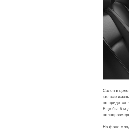
Салон в цело
кто всю жизн
не придется. 
Еще бы, 5 м 
полноразмер
На фоне млад