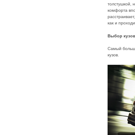
толстушкой, 
комфорта впо
расстраивает,
как и проход
Выбор кузо
Самый больш
кузов.