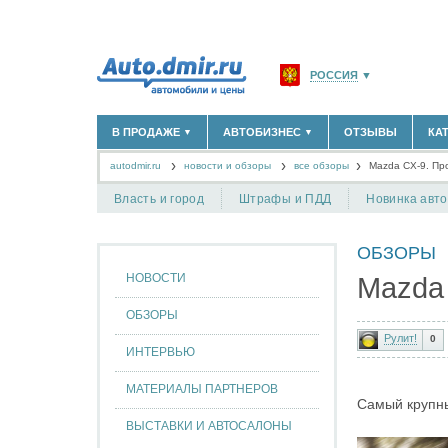
РОССИЯ
▼
МОСКВА И ОБЛАСТЬ
(58
В ПРОДАЖЕ
АВТОБИЗНЕС
ОТЗЫВЫ
КА
▼
▼
САНКТ-ПЕТЕРБУРГ И О
autodmir.ru
новости и обзоры
все обзоры
КРАСНОДАРСКИЙ КРАЙ
Mazda CX-9. Пр
НОВЫЕ АВТОМОБИЛИ
ОФИЦИАЛЬНЫЕ ДИЛЕРЫ
(30122)
(1347)
АВТОМОБИЛИ С ПРОБЕГОМ
АВТОСАЛОНЫ
(111642)
(4191)
КРЫМ РЕСПУБЛИКА
(412
Власть и город
Штрафы и ПДД
Новинка авт
АВТОСЕРВИСЫ
(1118)
+
РАЗМЕСТИТЬ ОБЪЯВЛЕНИЕ
СЕВАСТОПОЛЬ
(11)
ГРУЗОПЕРЕВОЗКИ
(128)
ОБЗОРЫ
ТАКСИ
(278)
СПИСОК ВСЕХ РЕГИОНО
ЗАПЧАСТИ
(848)
НОВОСТИ
Mazda
ЗАПРАВКИ
(1737)
АРЕНДА
(190)
ОБЗОРЫ
+
ДОБАВИТЬ КОМПАНИЮ
Рулит!
0
ИНТЕРВЬЮ
СПЕЦИАЛИСТЫ
(890)
МАТЕРИАЛЫ ПАРТНЕРОВ
Самый крупны
ВЫСТАВКИ И АВТОСАЛОНЫ