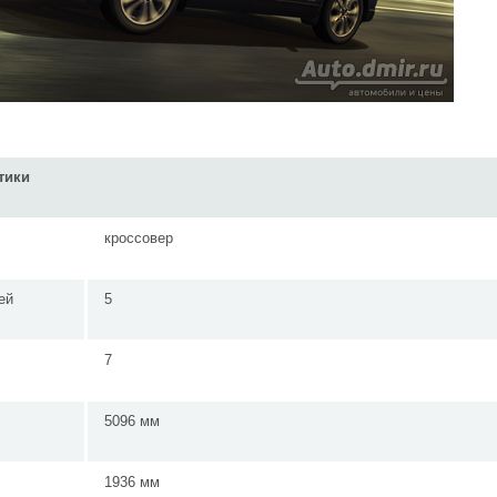
тики
кроссовер
ей
5
7
5096 мм
1936 мм