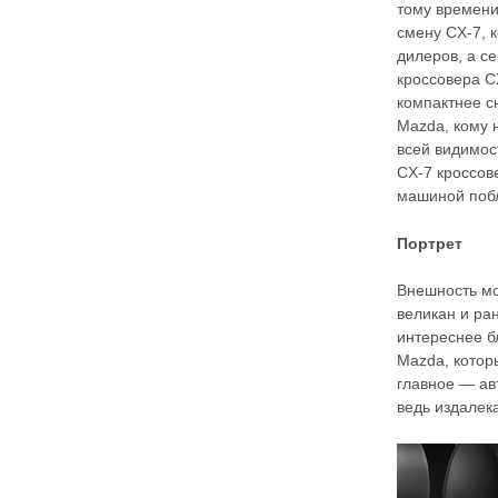
тому времени
смену CX-7, 
дилеров, а с
кроссовера CX
компактнее с
Mazda, кому 
всей видимос
CX-7 кроссов
машиной поб
Портрет
Внешность мо
великан и ра
интереснее б
Mazda, котор
главное — ав
ведь издалек