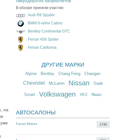
сверхдорогих кабриолетов
В обзоре приняли участие:
Audi R8 Spyder
BMW 6-reihe Cabrio
Bentley Continental GTC
Ferrari 458 Spider
Ferrari California
ДРУГИЕ МАРКИ
Alpine
Bentley
Chang Feng
Changan
Nissan
Chevrolet
McLaren
Saab
Volkswagen
Smart
УАЗ
Ямал
, на
АВТОСАЛОНЫ
ки
 уже
Favort Motors
1740
к
*