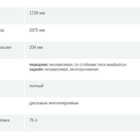
1728 мм
за
2875 мм
росвет
204 мм
передняя:
независимая, со стойками типа макферсон
задняя:
независимая, многорычажная
полный
дисковые вентилируемые
обака
76 л