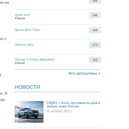
586
ла на
Quick avto
548
Южная
Центр Авто Плюс
449
ию с
Эменси авто
374
Звезда Столицы Варшавка
353
Южная
Все автосалоны
й
НОВОСТИ
я. А
ца,
CHERY c Ozon: доставка на дом в
любую точку России
20 октября 2023 г.