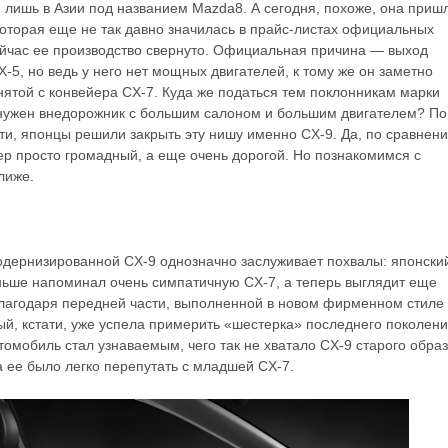
 лишь в Азии под названием Mazda8. А сегодня, похоже, она приш
которая еще не так давно значилась в прайс-листах официальных
ейчас ее производство свернуто. Официальная причина — выход
-5, но ведь у него нет мощных двигателей, к тому же он заметно
нятой с конвейера CX-7. Куда же податься тем поклонникам марки
нужен внедорожник с большим салоном и большим двигателем? По
ти, японцы решили закрыть эту нишу именно CX-9. Да, по сравнен
ер просто громадный, а еще очень дорогой. Но познакомимся с
лиже.
дернизированной CX-9 однозначно заслуживает похвалы: японски
ньше напоминал очень симпатичную CX-7, а теперь выглядит еще
лагодаря передней части, выполненной в новом фирменном стиле
ый, кстати, уже успела примерить «шестерка» последнего поколени
томобиль стал узнаваемым, чего так не хватало CX-9 старого образ
а ее было легко перепутать с младшей CX-7.