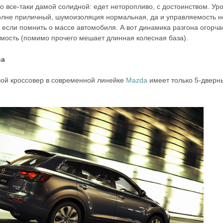
но все-таки дамой солидной: едет неторопливо, с достоинством. Ур
лне приличный, шумоизоляция нормальная, да и управляемость н
 если помнить о массе автомобиля. А вот динамика разгона огорчае
имость (помимо прочего мешает длинная колесная база).
ва
ой кроссовер в современной линейке
Mazda
имеет только 5-дверн