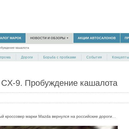
183)
ТАЛОГ МАРОК
НОВОСТИ И ОБЗОРЫ
АКЦИИ АВТОСАЛОНОВ
П
▼
БЛАСТЬ
(14298)
обуждение кашалота
(5619)
НОВОСТИ РЫНКА
ОБЗОРЫ НОВИНОК
)
опрома
Дороги
Борьба с пробками
События
Концепт
ЭКСПЕРТНОЕ МНЕНИЕ
МАТЕРИАЛЫ ПАРТНЕРОВ
ВЫСТАВКИ И АВТОСАЛОНЫ
В
 CX-9. Пробуждение кашалота
й кроссовер марки Mazda вернулся на российские дороги…