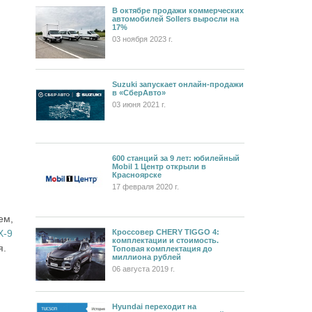
В октябре продажи коммерческих
автомобилей Sollers выросли на
17%
03 ноября 2023 г.
Suzuki запускает онлайн-продажи
в «СберАвто»
03 июня 2021 г.
600 станций за 9 лет: юбилейный
Mobil 1 Центр открыли в
Красноярске
17 февраля 2020 г.
ем,
X-9
Кроссовер CHERY TIGGO 4:
комплектации и стоимость.
я.
Топовая комплектация до
миллиона рублей
06 августа 2019 г.
Hyundai переходит на