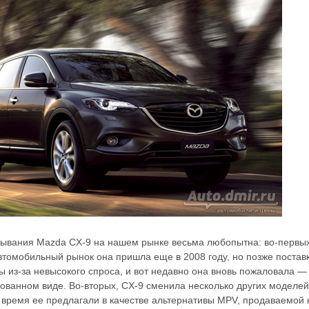
ывания Mazda CX-9 на нашем рынке весьма любопытна: во-первых
втомобильный рынок она пришла еще в 2008 году, но позже постав
ы из-за невысокого спроса, и вот недавно она вновь пожаловала —
ованном виде. Во-вторых, CX-9 сменила несколько других моделей
е время ее предлагали в качестве альтернативы MPV, продаваемой 