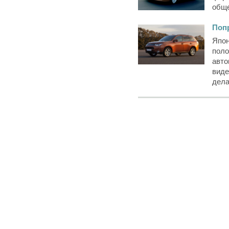
общ
Попр
Япон
поло
авто
виде
дела