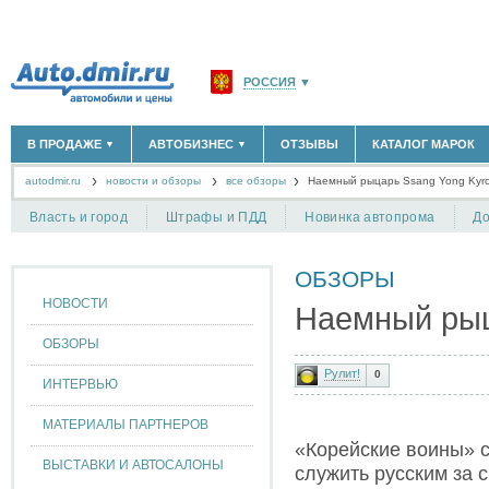
РОССИЯ
▼
МОСКВА И ОБЛАСТЬ
(58183)
В ПРОДАЖЕ
АВТОБИЗНЕС
ОТЗЫВЫ
КАТАЛОГ МАРОК
▼
▼
САНКТ-ПЕТЕРБУРГ И ОБЛАСТЬ
(14298)
autodmir.ru
новости и обзоры
все обзоры
КРАСНОДАРСКИЙ КРАЙ
Наемный рыцарь Ssang Yong Kyr
(5619)
НОВЫЕ АВТОМОБИЛИ
ОФИЦИАЛЬНЫЕ ДИЛЕРЫ
(30122)
(1347)
АВТОМОБИЛИ С ПРОБЕГОМ
АВТОСАЛОНЫ
(111642)
(4191)
КРЫМ РЕСПУБЛИКА
(412)
Власть и город
Штрафы и ПДД
Новинка автопрома
До
АВТОСЕРВИСЫ
(1118)
+
РАЗМЕСТИТЬ ОБЪЯВЛЕНИЕ
СЕВАСТОПОЛЬ
(11)
ГРУЗОПЕРЕВОЗКИ
(128)
ТАКСИ
(278)
ОБЗОРЫ
СПИСОК ВСЕХ РЕГИОНОВ
ЗАПЧАСТИ
(848)
НОВОСТИ
Наемный рыц
ЗАПРАВКИ
(1737)
АРЕНДА
(190)
ОБЗОРЫ
+
ДОБАВИТЬ КОМПАНИЮ
Рулит!
0
ИНТЕРВЬЮ
СПЕЦИАЛИСТЫ
(890)
МАТЕРИАЛЫ ПАРТНЕРОВ
«Корейские воины» с
ВЫСТАВКИ И АВТОСАЛОНЫ
служить русским за