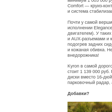
минимум 1 005 000 р
Comfort — круиз-кон
и система стабилиза
Почти у самой верш
исполнении Elegance
двигателем). У таки
и AUX-разъемами и к
подогрев задних сид
и кожаная обивка. Н
внедорожника!
Kyron в самой дорог
стоит 1 139 000 руб
диски вместо 16-дюй
парковочный радар, 
Добавки?