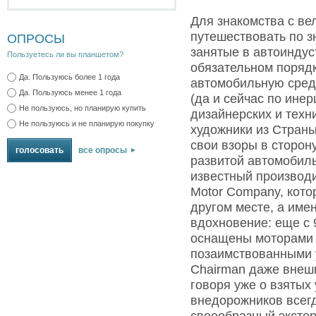
Для знакомства с ве
путешествовать по з
ОПРОСЫ
занятые в автоиндус
Пользуетесь ли вы планшетом?
обязательном порядк
Да. Пользуюсь более 1 года
автомобильную среду
Да. Пользуюсь менее 1 года
(да и сейчас по инер
Не пользуюсь, но планирую купить
дизайнерских и техн
Не пользуюсь и не планирую покупку
художники из Стран
свои взоры в сторон
все опросы
развитой автомобиль
известный производ
Motor Company, кото
другом месте, а име
вдохновение: еще с 
оснащены моторами 
позаимствованными у
Chairman даже внеш
говоря уже о взятых 
внедорожников всег
своеобразный экстер