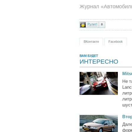
Журнал «Автомобили
Рулит!
0
ВКонтакте
Facebook
ВАМ БУДЕТ
ИНТЕРЕСНО
Mits
Не т
Lanc
литр
литр
шуст
Втор
Дале
форм