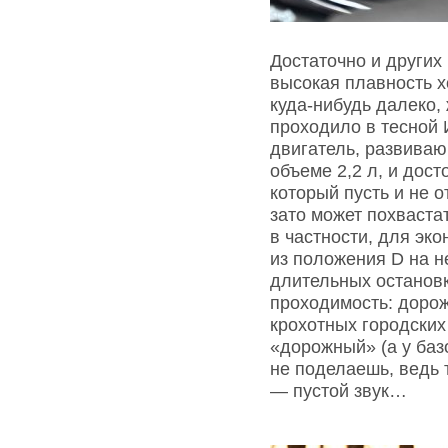
Достаточно и других
высокая плавность х
куда-нибудь далеко, 
проходило в тесной 
двигатель, развиваю
объеме 2,2 л, и дос
который пусть и не 
зато может похваста
в частности, для эк
из положения D на н
длительных остановк
проходимость: дорож
крохотных городских
«дорожный» (а у базо
не поделаешь, ведь 
— пустой звук…