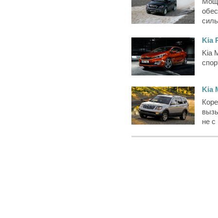
Мощн
обес
силь
Kia 
Kia 
спор
Kia 
Коре
вызы
не с