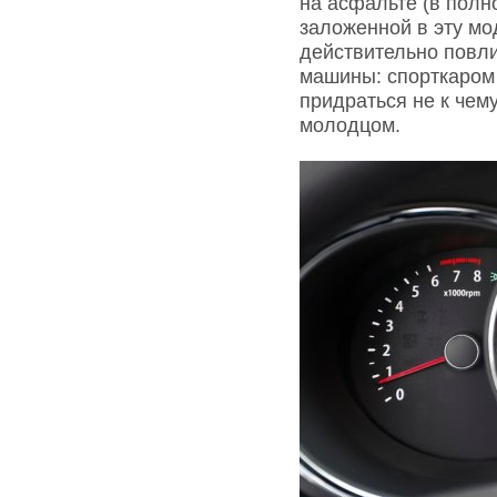
на асфальте (в полн
заложенной в эту мо
действительно повл
машины: спорткаром S
придраться не к чем
молодцом.