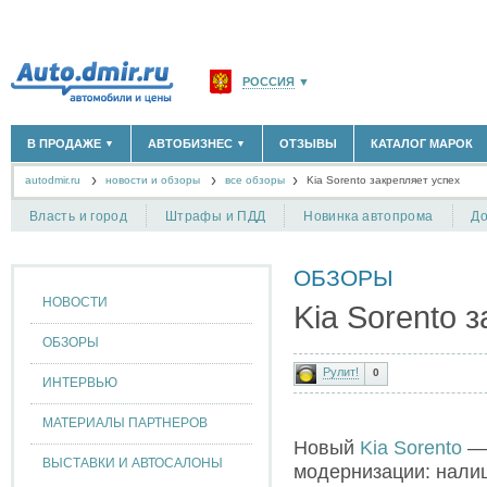
РОССИЯ
▼
МОСКВА И ОБЛАСТЬ
(58180)
В ПРОДАЖЕ
АВТОБИЗНЕС
ОТЗЫВЫ
КАТАЛОГ МАРОК
▼
▼
САНКТ-ПЕТЕРБУРГ И ОБЛАСТЬ
(14298)
autodmir.ru
новости и обзоры
все обзоры
КРАСНОДАРСКИЙ КРАЙ
Kia Sorento закрепляет успех
(5619)
НОВЫЕ АВТОМОБИЛИ
ОФИЦИАЛЬНЫЕ ДИЛЕРЫ
(30122)
(1347)
АВТОМОБИЛИ С ПРОБЕГОМ
АВТОСАЛОНЫ
(111638)
(4191)
КРЫМ РЕСПУБЛИКА
(412)
Власть и город
Штрафы и ПДД
Новинка автопрома
До
АВТОСЕРВИСЫ
(1118)
+
РАЗМЕСТИТЬ ОБЪЯВЛЕНИЕ
СЕВАСТОПОЛЬ
(11)
ГРУЗОПЕРЕВОЗКИ
(128)
ТАКСИ
(278)
ОБЗОРЫ
СПИСОК ВСЕХ РЕГИОНОВ
ЗАПЧАСТИ
(848)
НОВОСТИ
Kia Sorento 
ЗАПРАВКИ
(1737)
АРЕНДА
(190)
ОБЗОРЫ
+
ДОБАВИТЬ КОМПАНИЮ
Рулит!
0
ИНТЕРВЬЮ
СПЕЦИАЛИСТЫ
(890)
МАТЕРИАЛЫ ПАРТНЕРОВ
Новый
Kia Sorento
— 
ВЫСТАВКИ И АВТОСАЛОНЫ
модернизации: нали