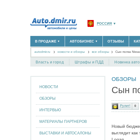
РОССИЯ
▼
МОСКВА И ОБЛАСТЬ
(58
В ПРОДАЖЕ
АВТОБИЗНЕС
ОТЗЫВЫ
КА
▼
▼
САНКТ-ПЕТЕРБУРГ И О
autodmir.ru
новости и обзоры
все обзоры
КРАСНОДАРСКИЙ КРАЙ
Сын полка Nissa
НОВЫЕ АВТОМОБИЛИ
ОФИЦИАЛЬНЫЕ ДИЛЕРЫ
(30122)
(1347)
АВТОМОБИЛИ С ПРОБЕГОМ
АВТОСАЛОНЫ
(111638)
(4191)
КРЫМ РЕСПУБЛИКА
(412
Власть и город
Штрафы и ПДД
Новинка авт
АВТОСЕРВИСЫ
(1118)
+
РАЗМЕСТИТЬ ОБЪЯВЛЕНИЕ
СЕВАСТОПОЛЬ
(11)
ГРУЗОПЕРЕВОЗКИ
(128)
ОБЗОРЫ
ТАКСИ
(278)
СПИСОК ВСЕХ РЕГИОНО
ЗАПЧАСТИ
(848)
НОВОСТИ
Сын по
ЗАПРАВКИ
(1737)
АРЕНДА
(190)
ОБЗОРЫ
+
ДОБАВИТЬ КОМПАНИЮ
Рулит!
0
ИНТЕРВЬЮ
СПЕЦИАЛИСТЫ
(890)
МАТЕРИАЛЫ ПАРТНЕРОВ
Новый бюдже
выглядит как
ВЫСТАВКИ И АВТОСАЛОНЫ
Logan.