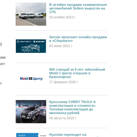
В октябре продажи коммерческих
автомобилей Sollers выросли на
17%
03 ноября 2023 г.
Suzuki запускает онлайн-продажи
в «СберАвто»
В
03 июня 2021 г.
кже
яет
600 станций за 9 лет: юбилейный
Mobil 1 Центр открыли в
Красноярске
17 февраля 2020 г.
т
Кроссовер CHERY TIGGO 4:
комплектации и стоимость.
Топовая комплектация до
миллиона рублей
06 августа 2019 г.
Hyundai переходит на