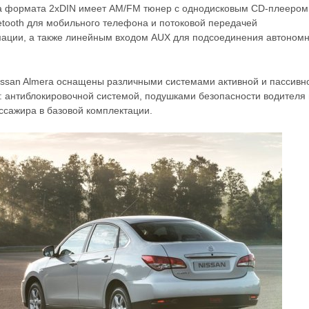
а формата 2хDIN имеет AM/FM тюнер с однодисковым CD-плеером
etooth для мобильного телефона и потоковой передачей
ции, а также линейным входом AUX для подсоединения автономн
issan Almera оснащены различными системами активной и пассивн
: антиблокировочной системой, подушками безопасности водителя 
ссажира в базовой комплектации.