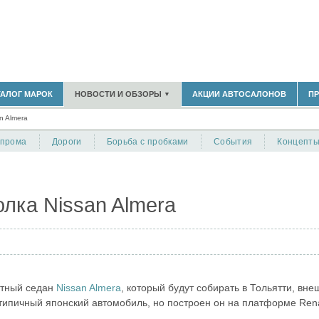
180)
ТАЛОГ МАРОК
НОВОСТИ И ОБЗОРЫ
АКЦИИ АВТОСАЛОНОВ
П
▼
БЛАСТЬ
(14298)
n Almera
(5619)
НОВОСТИ РЫНКА
ОБЗОРЫ НОВИНОК
)
опрома
Дороги
Борьба с пробками
События
Концепт
ЭКСПЕРТНОЕ МНЕНИЕ
МАТЕРИАЛЫ ПАРТНЕРОВ
ВЫСТАВКИ И АВТОСАЛОНЫ
В
лка Nissan Almera
тный седан
Nissan Almera
, который будут собирать в Тольятти, вне
 типичный японский автомобиль, но построен он на платформе Rena