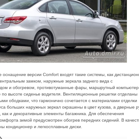
е оснащение версии Comfort входят такие системы, как дистанцио
ентральным замком, наружные зеркала заднего вида с
дом и обогревом, противотуманные фары, маршрутный компьютер
 по высоте сиденье водителя. Вентиляционные решетки отделаны
ми ободками, что гармонично сочетается с материалами отделки
уса больших наружных зеркал окрашены в цвет кузова, а дверные р
 как и декоративные элементы багажника. Для обеспечения
омфорта зимой предусмотрен обогрев передних сидений. В качест
ны кондиционер и легкосплавные диски.