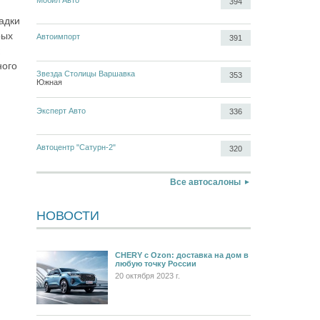
394
адки
рых
Автоимпорт
391
ного
Звезда Столицы Варшавка
353
Южная
Эксперт Авто
336
Автоцентр "Сатурн-2"
320
Все автосалоны
НОВОСТИ
CHERY c Ozon: доставка на дом в
любую точку России
20 октября 2023 г.