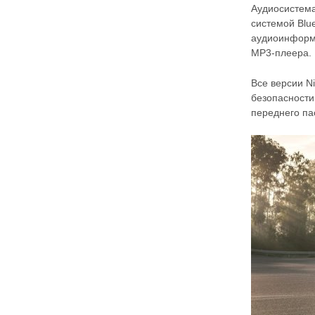
Аудиосистем
системой Blu
аудиоинформа
MP3-плеера.
Все версии N
безопасности
переднего па