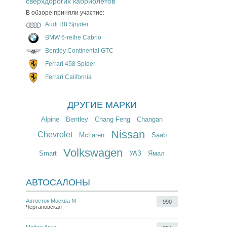
сверхдорогих кабриолетов
В обзоре приняли участие:
Audi R8 Spyder
BMW 6-reihe Cabrio
Bentley Continental GTC
Ferrari 458 Spider
Ferrari California
ДРУГИЕ МАРКИ
Alpine
Bentley
Chang Feng
Changan
Nissan
Chevrolet
McLaren
Saab
Volkswagen
Smart
УАЗ
Ямал
АВТОСАЛОНЫ
Автосток Москва М
990
Чертановская
о
Мобил Авто