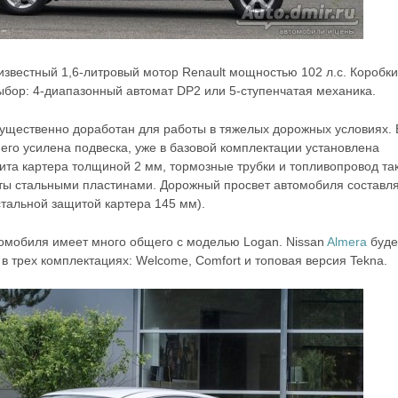
известный 1,6-литровый мотор Renault мощностью 102 л.с. Коробки
ыбор: 4-диапазонный автомат DP2 или 5-ступенчатая механика.
ущественно доработан для работы в тяжелых дорожных условиях. 
него усилена подвеска, уже в базовой комплектации установлена
ита картера толщиной 2 мм, тормозные трубки и топливопровод та
ты стальными пластинами. Дорожный просвет автомобиля составл
стальной защитой картера 145 мм).
омобиля имеет много общего с моделью Logan. Nissan
Almera
буде
 в трех комплектациях: Welcome, Comfort и топовая версия Tekna.