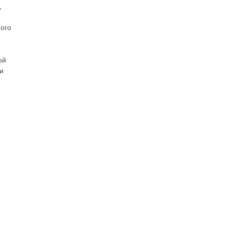
,
ого
ой
и