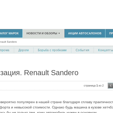
180)
ТАЛОГ МАРОК
НОВОСТИ И ОБЗОРЫ
АКЦИИ АВТОСАЛОНОВ
П
▼
БЛАСТЬ
(14304)
nault Sandero
(5619)
НОВОСТИ РЫНКА
ОБЗОРЫ НОВИНОК
)
опрома
Дороги
Борьба с пробками
События
Концепт
ЭКСПЕРТНОЕ МНЕНИЕ
МАТЕРИАЛЫ ПАРТНЕРОВ
ВЫСТАВКИ И АВТОСАЛОНЫ
В
зация. Renault Sandero
‹
страница
1
из 2
евероятно популярен в нашей стране благодаря сплаву практичност
мфорта и невысокой стоимости. Однако будь машина в кузове хетчбэ
ась бы не только тем, кому автомобиль нужен в основном