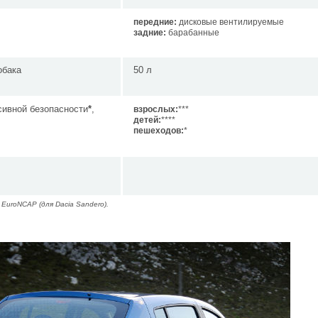
передние:
дисковые вентилируемые
задние:
барабанные
обака
50 л
сивной безопасности
*
,
взрослых:
***
детей:
****
пешеходов:
*
EuroNCAP (для Dacia Sandero).