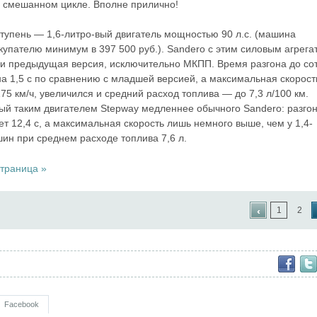
 в смешанном цикле. Вполне прилично!
упень — 1,6-литро-вый двигатель мощностью 90 л.с. (машина
купателю минимум в 397 500 руб.). Sandero с этим силовым агрега
 и предыдущая версия, исключительно МКПП. Время разгона до со
на 1,5 с по сравнению с младшей версией, а максимальная скорост
75 км/ч, увеличился и средний расход топлива — до 7,3 л/100 км.
й таким двигателем Stepway медленнее обычного Sandero: разгон
ет 12,4 с, а максимальная скорость лишь немного выше, чем у 1,4-
ин при среднем расходе топлива 7,6 л.
траница »
‹
1
2
Facebook