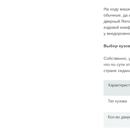
На ходу маши
обычные, да 
дверный Rena
ездовой комф
у внедорожно
Выбор кузо
Собственно, 
что по сути 
стране седан
Характерист
Тип кузова
Кол-во двер