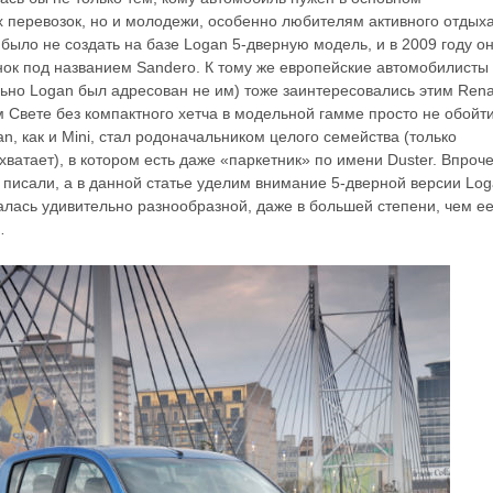
 перевозок, но и молодежи, особенно любителям активного отдыха
 было не создать на базе Logan 5-дверную модель, и в 2009 году о
ок под названием Sandero. К тому же европейские автомобилисты
льно Logan был адресован не им) тоже заинтересовались этим Renau
м Свете без компактного хетча в модельной гамме просто не обойти
n, как и Mini, стал родоначальником целого семейства (только
хватает), в котором есть даже «паркетник» по имени Duster. Впроч
 писали, а в данной статье уделим внимание 5-дверной версии Log
лась удивительно разнообразной, даже в большей степени, чем е
…