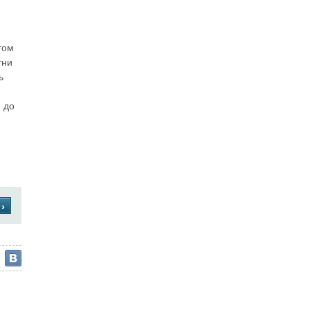
том
тни
ь
 до
›