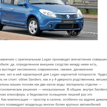
равнению с оригинальным Logan производит впечатление соверше
обиля: да, определенное внешнее сходство между ними есть,
а выглядит несомненно современнее, свежее, динамичнее
нее, нет в ней характерной для Logan нарочитой топорности. Чудес
ь не стоит: облик Sandero, как и у 4-дверного родственника, весьм
 салоны машин похожи как две капли воды: материалы отделки —
ргономические решения — неизысканные. В общем, внутри Sander
ная атмосфера, а бедноватое оснащение лишний раз это
. Как компенсация — простор в салоне, особенно на заднем диване
ого позавидуют владельцы многих более крупных автомобилей.