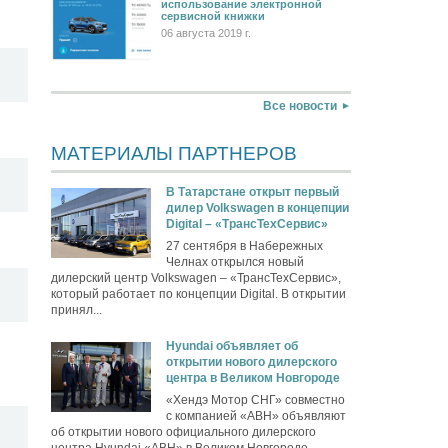
использование электронной
сервисной книжки
06 августа 2019 г.
Все новости
МАТЕРИАЛЫ ПАРТНЕРОВ
В Татарстане открыт первый
дилер Volkswagen в концепции
Digital – «ТрансТехСервис»
27 сентября в Набережных
Челнах открылся новый
дилерский центр Volkswagen – «ТрансТехСервис»,
который работает по концепции Digital. В открытии
принял...
Hyundai объявляет об
открытии нового дилерского
центра в Великом Новгороде
«Хендэ Мотор СНГ» совместно
с компанией «АВН» объявляют
об открытии нового официального дилерского
центра Hyundai «АВН» в Великом Новгороде...