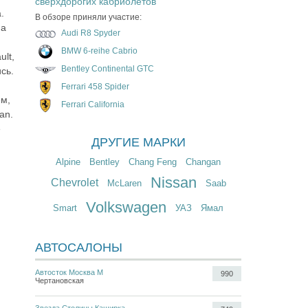
сверхдорогих кабриолетов
.
В обзоре приняли участие:
на
Audi R8 Spyder
BMW 6-reihe Cabrio
lt,
Bentley Continental GTC
сь.
Ferrari 458 Spider
ем,
Ferrari California
an.
е
ДРУГИЕ МАРКИ
Alpine
Bentley
Chang Feng
Changan
Nissan
Chevrolet
McLaren
Saab
Volkswagen
Smart
УАЗ
Ямал
АВТОСАЛОНЫ
Автосток Москва М
990
Чертановская
Звезда Столицы Каширка