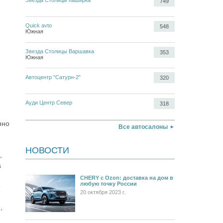
749
Quick avto
548
Южная
Звезда Столицы Варшавка
353
Южная
Автоцентр "Сатурн-2"
320
Ауди Центр Север
318
нно
Все автосалоны
НОВОСТИ
,
а
CHERY c Ozon: доставка на дом в
любую точку России
o
20 октября 2023 г.
,