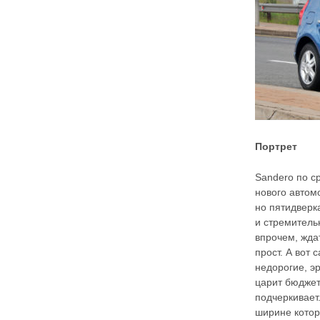
Портрет
Sandero по с
нового автом
но пятидверк
и стремитель
впрочем, ждат
прост. А вот
недорогие, э
царит бюджет
подчеркивает
ширине котор