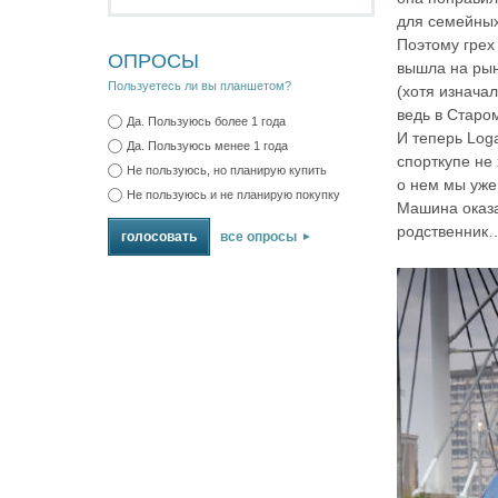
для семейных
Поэтому грех
ОПРОСЫ
вышла на рын
Пользуетесь ли вы планшетом?
(хотя изнача
ведь в Старо
Да. Пользуюсь более 1 года
И теперь Loga
Да. Пользуюсь менее 1 года
спорткупе не 
Не пользуюсь, но планирую купить
о нем мы уже
Не пользуюсь и не планирую покупку
Машина оказа
родственник
все опросы