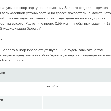
на, увы, не спорткар: управляемость у Sandero средняя, тормоза
и великолепной устойчивостью на трассе похвастать не может. Зато
ult приятно удивляет плавностью хода: даже на плохих дорогах
орт на высоте. Радует и клиренс (155 мм — у обычных машин и 1
й модификации Stepway).
ва
у Sandero выбор кузова отсутствует — не будем забывать о том,
эта модель представляет собой 5-дверную версию популярного в н
а Renault Logan.
ики
хетчбэк
ей
5