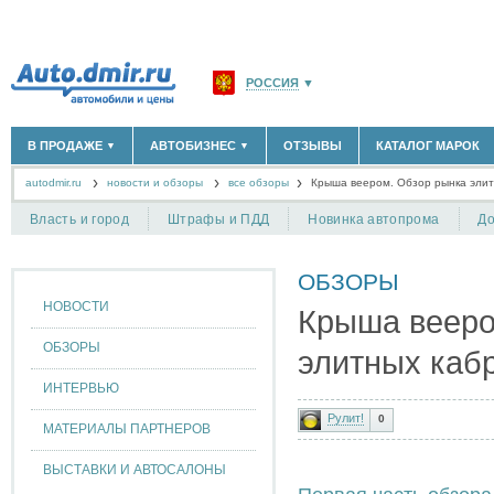
РОССИЯ
▼
МОСКВА И ОБЛАСТЬ
(58183)
В ПРОДАЖЕ
АВТОБИЗНЕС
ОТЗЫВЫ
КАТАЛОГ МАРОК
▼
▼
САНКТ-ПЕТЕРБУРГ И ОБЛАСТЬ
(14298)
autodmir.ru
новости и обзоры
все обзоры
КРАСНОДАРСКИЙ КРАЙ
Крыша веером. Обзор рынка элитн
(5619)
НОВЫЕ АВТОМОБИЛИ
ОФИЦИАЛЬНЫЕ ДИЛЕРЫ
(30122)
(1347)
АВТОМОБИЛИ С ПРОБЕГОМ
АВТОСАЛОНЫ
(111642)
(4191)
КРЫМ РЕСПУБЛИКА
(412)
Власть и город
Штрафы и ПДД
Новинка автопрома
До
АВТОСЕРВИСЫ
(1118)
+
РАЗМЕСТИТЬ ОБЪЯВЛЕНИЕ
СЕВАСТОПОЛЬ
(11)
ГРУЗОПЕРЕВОЗКИ
(128)
ТАКСИ
(278)
ОБЗОРЫ
СПИСОК ВСЕХ РЕГИОНОВ
ЗАПЧАСТИ
(848)
НОВОСТИ
Крыша вееро
ЗАПРАВКИ
(1737)
АРЕНДА
(190)
ОБЗОРЫ
элитных кабр
+
ДОБАВИТЬ КОМПАНИЮ
ИНТЕРВЬЮ
СПЕЦИАЛИСТЫ
(890)
Рулит!
0
МАТЕРИАЛЫ ПАРТНЕРОВ
ВЫСТАВКИ И АВТОСАЛОНЫ