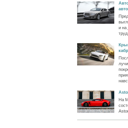
Авт
авт
Пред
выгл
и на
труд
Крыш
каб
Посл
лучи
покр
прия
навс
Asto
На М
сост
Asto