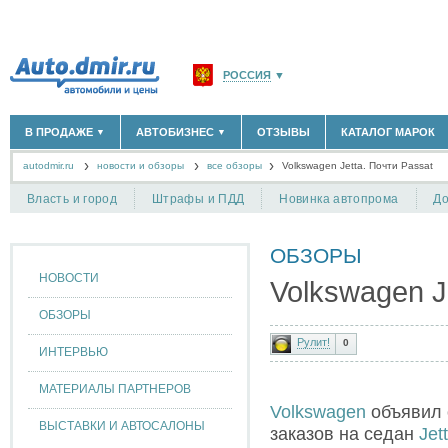
РОССИЯ
▼
МОСКВА И ОБЛАСТЬ
(58183)
В ПРОДАЖЕ
АВТОБИЗНЕС
ОТЗЫВЫ
КАТАЛОГ МАРОК
▼
▼
САНКТ-ПЕТЕРБУРГ И ОБЛАСТЬ
(14298)
autodmir.ru
новости и обзоры
все обзоры
КРАСНОДАРСКИЙ КРАЙ
Volkswagen Jetta. Почти Passat
(5619)
НОВЫЕ АВТОМОБИЛИ
ОФИЦИАЛЬНЫЕ ДИЛЕРЫ
(30122)
(1347)
АВТОМОБИЛИ С ПРОБЕГОМ
АВТОСАЛОНЫ
(111642)
(4191)
КРЫМ РЕСПУБЛИКА
(412)
Власть и город
Штрафы и ПДД
Новинка автопрома
До
АВТОСЕРВИСЫ
(1118)
+
РАЗМЕСТИТЬ ОБЪЯВЛЕНИЕ
СЕВАСТОПОЛЬ
(11)
ГРУЗОПЕРЕВОЗКИ
(128)
ТАКСИ
(278)
ОБЗОРЫ
СПИСОК ВСЕХ РЕГИОНОВ
ЗАПЧАСТИ
(848)
НОВОСТИ
Volkswagen J
ЗАПРАВКИ
(1737)
АРЕНДА
(190)
ОБЗОРЫ
+
ДОБАВИТЬ КОМПАНИЮ
Рулит!
0
ИНТЕРВЬЮ
СПЕЦИАЛИСТЫ
(890)
МАТЕРИАЛЫ ПАРТНЕРОВ
Volkswagen
объявил 
ВЫСТАВКИ И АВТОСАЛОНЫ
заказов на седан
Jet