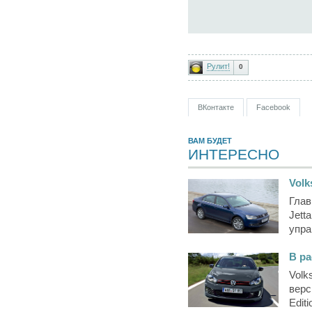
Рулит!
0
ВКонтакте
Facebook
ВАМ БУДЕТ
ИНТЕРЕСНО
Volk
Глав
Jett
упра
В ра
Volk
верс
Editi