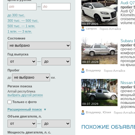
Audi Q7,
—
пробег 
Audi Q7 
Kilométr
до 300 тыс.
croisemen
300 тыс. — 500 тыс.
volume d
09.07.2026
500 тыс. — 1 млн.
campos
Горно-Алтайск
1 млн. — 3 млн.
Состояние
Subaru B
пробег 
срочно п
комфорт
Год выпуска
использ
проходи
—
09.07.2026
на крыше
Пробег
Владимир
Горно-Алтайск
до
км.
Nissan P
Регион поиска
пробег 
срочно п
Алтай республика
мощный,
выбрать другой регион
использ
Только с фото
повышен
09.07.2026
дорожны
Расширенный поиск
Владимир, Юлия
Горно-Алтайск
Объем двигателя, л.
—
ПОХОЖИЕ ОБЪЯВЛ
Мощность двигателя, л. с.