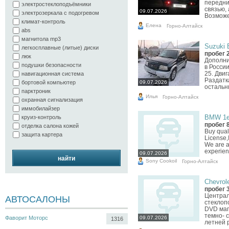
передни
электростеклоподъёмники
связью, 
09.07.2026
электрозеркала с подогревом
Возможен
климат-контроль
Елена
Горно-Алтайск
abs
магнитола mp3
Suzuki 
легкосплавные (литые) диски
пробег 
люк
Дополн
подушки безопасности
в России
25. Двиг
навигационная система
Раздатк
бортовой компьютер
09.07.2026
остальны
парктроник
Илья
Горно-Алтайск
охранная сигнализация
иммобилайзер
BMW 1er
круиз-контроль
пробег 
отделка салона кожей
Buy qual
защита картера
License
We are a
experien
09.07.2026
найти
Sony Cookoil
Горно-Алтайск
Chevrole
пробег 
Централ
АВТОСАЛОНЫ
стеклоп
DVD маг
темно- 
Фаворит Моторс
09.07.2026
1316
летней р