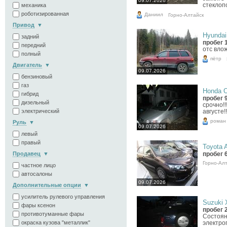
09.07.2026
стекло
механика
роботизированная
Даниил
Горно-Алтайск
Привод
Hyundai
задний
пробег 
передний
отс вло
полный
пётр
Двигатель
09.07.2026
бензиновый
газ
Honda O
гибрид
пробег 
дизельный
срочно!!
электрический
августе!!
роман
Руль
09.07.2026
левый
правый
Toyota A
Продавец
пробег 
Горно-Ал
частное лицо
автосалоны
09.07.2026
Дополнительные опции
усилитель рулевого управления
Suzuki X
фары ксенон
пробег 
противотуманные фары
Состоян
окраска кузова "металлик"
электро