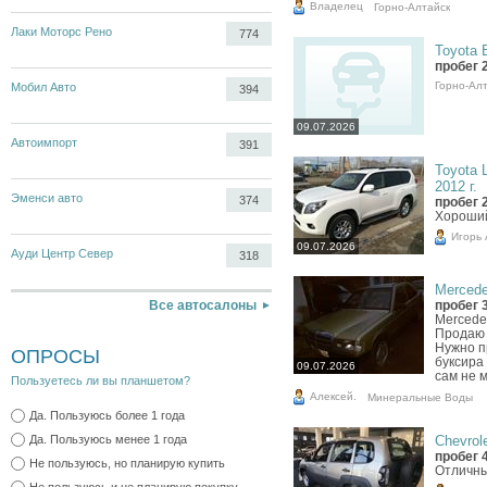
Владелец
Горно-Алтайск
Лаки Моторс Рено
774
Toyota B
пробег 
Горно-Ал
Мобил Авто
394
09.07.2026
Автоимпорт
391
Toyota 
2012 г.
Эменси авто
374
пробег 
Хороши
Игорь
09.07.2026
Ауди Центр Север
318
Mercede
Все автосалоны
пробег 
Mercede
Продаю в
Нужно п
ОПРОСЫ
буксира
09.07.2026
сам не м
Пользуетесь ли вы планшетом?
Алексей.
Минеральные Воды
Да. Пользуюсь более 1 года
Да. Пользуюсь менее 1 года
Chevrole
пробег 
Не пользуюсь, но планирую купить
Отличны
Не пользуюсь и не планирую покупку