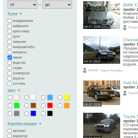
—
BMW X3,
пробег 
Компани
Кузов
Кейма. 
внедорожник
доставк
кабриолет
09.07.2026
Тамар
кроссовер
купе
Chevrole
лимузин
пробег 
микроавтобус
Продам 
минивэн
не гнила
гидроус
пикап
передних
09.07.2026
родстер
родная..
седан
сергей
Горно-Алтайск
универсал
фургон
Audi A4,
хэтчбек
пробег 
Цвет
Серге
09.07.2026
Toyota T
пробег 
Коробка передач
CD-прои
парковк
автомат
механиз
вариатор
замок 8